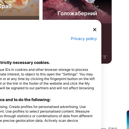
Краб
Голожаберний
тереження
6
Спостереження
Privacy policy
J
J
A
S
O
N
D
J
F
M
A
M
J
J
A
S
O
N
D
strictly necessary cookies.
que IDs in cookies and other browser storage to process
e interest, to object to this open the "Settings". You may
or at any time by clicking the fingerprint button on the left
 or the link in the footer of the website and click the My
l be signaled to our partners and will not affect browsing
айвінг-сайт
e and to do the following:
sing. Create profiles for personalised advertising. Use
tent. Use profiles to select personalised content. Measure
through statistics or combinations of data from different
se precise geolocation data. Actively scan device
Big Squid
Unit 2f Clapham North Arts Centre, SW4