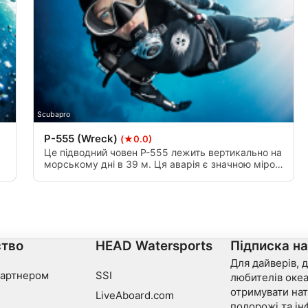
data from different sources
Scubapro
P-555 (Wreck)
(★0.0)
Це підводний човен P-555 лежить вертикально на
морському дні в 39 м. Ця аварія є значною мірою
.
недоторканим. Він затонув 28 квітня 1947. З
4x21in цибулі торпедних труб і 3in АА гармати, це
велике занурення для будь-якого підводного
човна ентузіастом з глибоким або розширений
діапазон Водолаз спеціальності.
тво
HEAD Watersports
Підписка н
Для дайверів, д
партнером
SSI
любителів океа
отримувати нат
LiveAboard.com
подорожі та ін