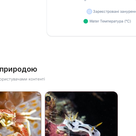
ю природою
ористувачами контенті
SSI-Peter-Schinck