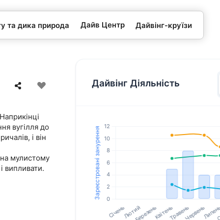
Дайв Центр
гу та дика природа
Дайвінг-круїзи
Дайвінг Діяльність
 Наприкінці
ня вугілля до
ричалів, і він
 на мулистому
і випливати.