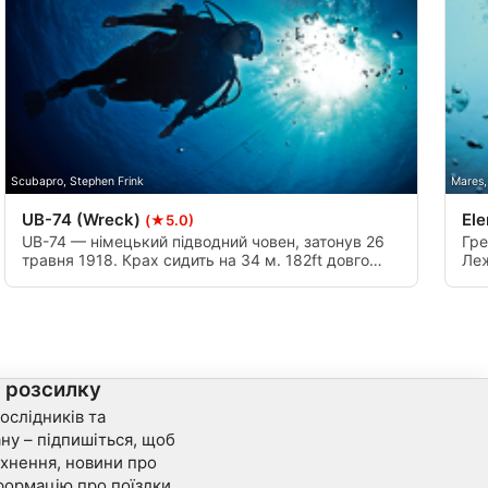
Scubapro, Stephen Frink
Mares,
UB-74 (Wreck)
El
(★5.0)
UB-74 — німецький підводний човен, затонув 26
Гре
травня 1918. Крах сидить на 34 м. 182ft довго
Леж
вона була потоплені глибиною заряду з озброєної
в м
яхти називається Лорна. Великий крах пірнати,
сил
коли припливи дозволяють.
пра
а розсилку
ослідників та
ну – підпишіться, щоб
хнення, новини про
формацію про поїздки