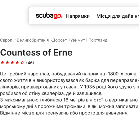
Напрямки
Місця для дайвін
Європі
Великобританія
Дорсет
Уеймут і Портланд
Countess of Erne
★★★★☆
(46)
Це гребний пароплав, побудований наприкінці 1800-х років.
свого життя він використовувався як баржа для переправлен
лінкорів, пришвартованих у гавані. У 1935 році його здуло з п
розбився об стіну хвилеріза, де й залишився.
З максимальною глибиною 16 метрів він стоїть вертикально
морському дні з порожніми трюмами, в які можна запливати 
Відмінне місце для тренувань або просто для вивчення.