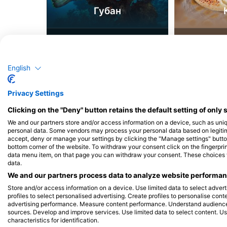
Губан
3
7
Спостереження
Спос
English
J
F
M
A
M
J
J
A
S
O
N
D
J
F
M
A
M
Privacy Settings
Clicking on the "Deny" button retains the default setting of only 
We and our partners store and/or access information on a device, such as uni
personal data. Some vendors may process your personal data based on legitimat
accept, deny or manage your settings by clicking the "Manage settings" button 
bottom corner of the website. To withdraw your consent click on the fingerprint
data menu item, on that page you can withdraw your consent. These choices wil
data.
Дайвінг-центри обслуговують цей д
We and our partners process data to analyze website performanc
Store and/or access information on a device. Use limited data to select adverti
profiles to select personalised advertising. Create profiles to personalise con
advertising performance. Measure content performance. Understand audiences 
sources. Develop and improve services. Use limited data to select content. U
Dive 90 Ltd.
characteristics for identification.
Unit 4-5 Knightsbridge Business Centre,