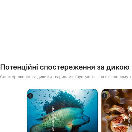
Потенційні спостереження за дико
Спостереження за дикими тваринами ґрунтуються на створеному к
iStock-Michael Zeigler
iStock/ultramarinfoto