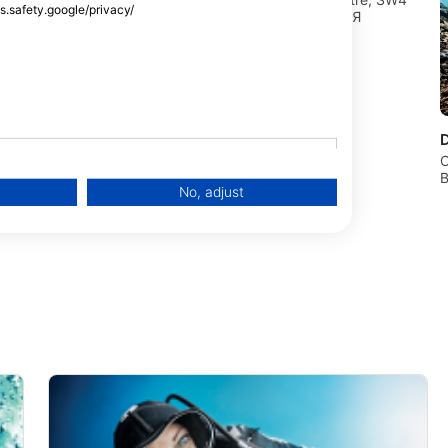
ss.safety.google/privacy/
6DH London, ВЕЛИКОБРИТАНІЯ
hark Scuba
C
Hemel Hempstead,
No, adjust