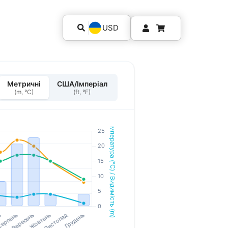
USD
Метричні
США/Імперіал
(m, °C)
(ft, °F)