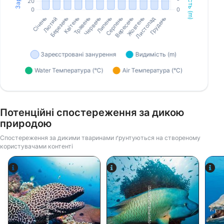
Потенційні спостереження за дикою
природою
Спостереження за дикими тваринами ґрунтуються на створеному
користувачами контенті
iStock/ultramarinfoto
Alamy-WaterFrame