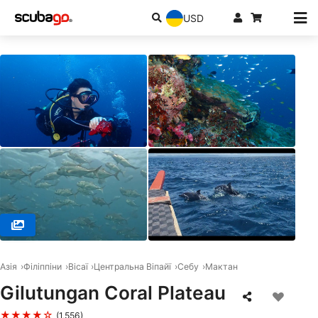
USD
© Cebu J Dive Center, 6015 Lapu-Lapu City
Азія
Філіппіни
Вісаї
Центральна Віпайї
Себу
Мактан
Gilutungan Coral Plateau
★★★★☆
(1,556)