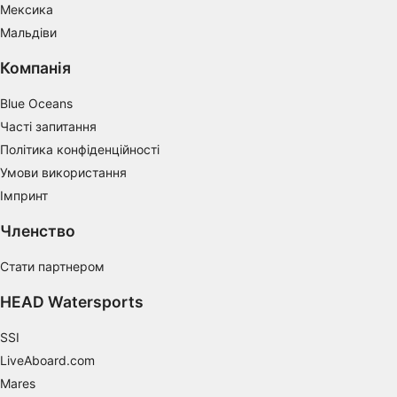
Мексика
Identify devices based on information
actively requested
Мальдіви
Non-IAB processing purposes:
Компанія
Necessary
Blue Oceans
Performance
Часті запитання
Політика конфіденційності
Functional
Умови використання
Advertising
Імпринт
Членство
Стати партнером
HEAD Watersports
SSI
LiveAboard.com
Mares