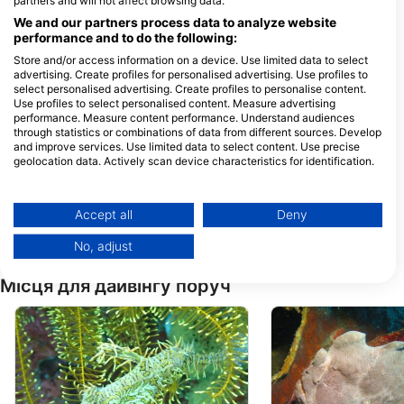
partners and will not affect browsing data.
Kasinto Mactan, 6015 Lapu-Lapu,
We and our partners process data to analyze website
Cebu - ФІЛІПІНИ
performance and to do the following:
Store and/or access information on a device. Use limited data to select
advertising. Create profiles for personalised advertising. Use profiles to
LE GRAND BLEU
CEBU JUMP DIV
select personalised advertising. Create profiles to personalise content.
Infront of Haruhay Beach
Kontiki Maribago, 6
Use profiles to select personalised content. Measure advertising
Resort,, 6015 Lapu-lapu
Lapu-lapu City, Ceb
performance. Measure content performance. Understand audiences
City, Cebu - ФІЛІПІНИ
ФІЛІПІНИ
through statistics or combinations of data from different sources. Develop
WEOCEAN
Jaime Dive Cent
and improve services. Use limited data to select content. Use precise
Beside Carancho Beach,
After Marigbao Elem
geolocation data. Actively scan device characteristics for identification.
Looc, 6015 Lapu-lapu City,
School,, 6015 Lapu-
Cebu - ФІЛІПІНИ
City, Cebu - ФІЛІПІ
You can find further information on data usage by Google here:
https://business.safety.google/privacy/
FANTASTIC DIVE CENTER
CLUB CEBU HOP
Data may be shared outside of the European Union and send to the USA.
Accept all
Deny
Inside Club Kontiki resort,
Boyla Hotel, 6015 L
6015 Lapu-lapu City, Cebu -
lapu City, Cebu -
Your consent and the cookie policy applies solely to this website/app.
ФІЛІПІНИ
ФІЛІПІНИ
No, adjust
View Partner List (1 IAB Vendors)
We use your data for the following purposes:
Місця для дайвінгу поруч
IAB processing purposes:
Store and/or access information on a device
Use limited data to select advertising
Create profiles for personalised advertising