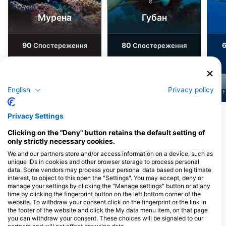
Мурена
Губан
90
80
6
Спостереження
Спостереження
English
Privacy policy
J
F
M
A
M
J
J
A
S
O
N
D
J
F
M
A
M
J
J
A
S
O
N
D
J
F
Privacy Settings
Показати більше тварин
Clicking on the "Deny" button retains the default setting of
only strictly necessary cookies.
Дайвінг-центри обслуговують цей
We and our partners store and/or access information on a device, such as
дайвінг-сайт
unique IDs in cookies and other browser storage to process personal
data. Some vendors may process your personal data based on legitimate
interest, to object to this open the "Settings". You may accept, deny or
manage your settings by clicking the "Manage settings" button or at any
time by clicking the fingerprint button on the left bottom corner of the
BIGBOSS DIVE - CEBU, 빅보스
website. To withdraw your consent click on the fingerprint or the link in
다이브 세부점
50BAR SSI DIVING CENTER
the footer of the website and click the My data menu item, on that page
DATAG MARIBAGO, 6015 Lapu-
CEBU, 50BAR SSI DIVING
you can withdraw your consent. These choices will be signaled to our
Lapu City, Cebu - ФІЛІПІНИ
CENTER