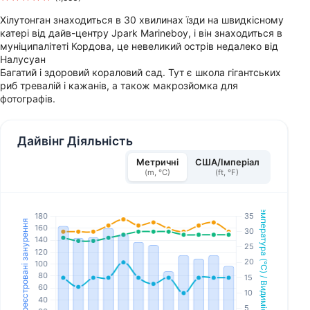
Хілутонган знаходиться в 30 хвилинах їзди на швидкісному
катері від дайв-центру Jpark Marineboy, і він знаходиться в
муніципалітеті Кордова, це невеликий острів недалеко від
Налусуан
Багатий і здоровий кораловий сад. Тут є школа гігантських
риб тревалій і кажанів, а також макрозйомка для
фотографів.
Дайвінг Діяльність
Метричні
США/Імперіал
(m, °C)
(ft, °F)