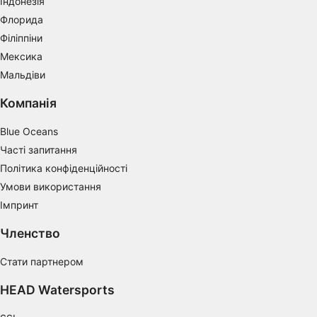
Індонезія
Use precise geolocation data
Флорида
Identify devices based on information
Філіппіни
actively requested
Мексика
Non-IAB processing purposes:
Мальдіви
Necessary
Компанія
Performance
Blue Oceans
Часті запитання
Functional
Політика конфіденційності
Advertising
Умови використання
Імпринт
Членство
Стати партнером
HEAD Watersports