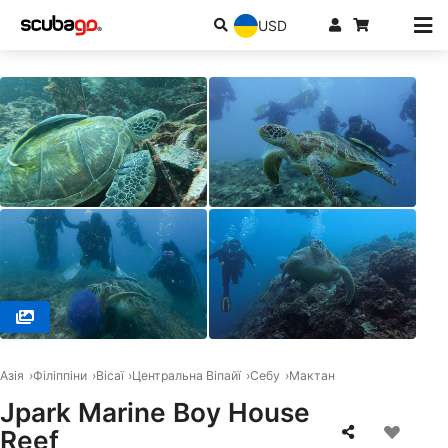
USD
© BIGBOSS DIVE CEBU, 6015 Lapu-Lapu City
Азія
Філіппіни
Вісаї
Центральна Віпайї
Себу
Мактан
Jpark Marine Boy House
Reef