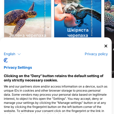
Shutterstock-Shane Myers Photography
Alamy-National Geographic Creative
Шкіряста
Зелена черепаха
черепаха
22
5
Спостереження
Спостереження
English
Privacy policy
Privacy Settings
J
F
M
A
M
J
J
A
S
O
N
D
J
F
M
A
M
J
J
A
S
O
N
D
J
F
Clicking on the "Deny" button retains the default setting of
only strictly necessary cookies.
Показати більше тварин
We and our partners store and/or access information on a device, such as
unique IDs in cookies and other browser storage to process personal
data. Some vendors may process your personal data based on legitimate
interest, to object to this open the "Settings". You may accept, deny or
Дайвінг-центри обслуговують цей
manage your settings by clicking the "Manage settings" button or at any
дайвінг-сайт
time by clicking the fingerprint button on the left bottom corner of the
website. To withdraw your consent click on the fingerprint or the link in