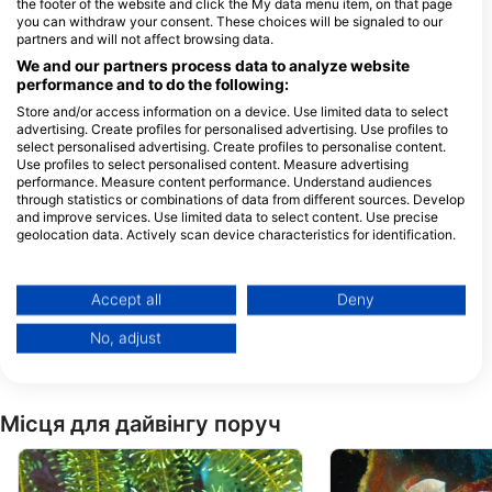
the footer of the website and click the My data menu item, on that page
you can withdraw your consent. These choices will be signaled to our
DIVESTORY, 다이브스토리
partners and will not affect browsing data.
Basdiot, Panagsama Beach, 6032
BIGBOSS DIVE - CEBU, 빅보스
We and our partners process data to analyze website
MOALBOAL, Cebu - ФІЛІПІНИ
다이브 세부점
performance and to do the following:
DATAG MARIBAGO, 6015 Lapu-
Lapu City, Cebu - ФІЛІПІНИ
Store and/or access information on a device. Use limited data to select
advertising. Create profiles for personalised advertising. Use profiles to
select personalised advertising. Create profiles to personalise content.
Use profiles to select personalised content. Measure advertising
LAVIE MARINE DIVE TRAVEL & TOUR SERVICES
performance. Measure content performance. Understand audiences
BUYONG, 6014 Lapu- Lapu
through statistics or combinations of data from different sources. Develop
City, Cebu - ФІЛІПІНИ
and improve services. Use limited data to select content. Use precise
geolocation data. Actively scan device characteristics for identification.
Jpark Marineboy, Jpark Marineboy Dive Center
You can find further information on data usage by Google here:
Jpark Island Resort and
https://business.safety.google/privacy/
Water Park, 6015 Lapulapu
Data may be shared outside of the European Union and send to the USA.
City, Cebu - ФІЛІПІНИ
Accept all
Deny
Your consent and the cookie policy applies solely to this website/app.
No, adjust
View Partner List (1 IAB Vendors)
We use your data for the following purposes:
IAB processing purposes:
Місця для дайвінгу поруч
Store and/or access information on a device
Use limited data to select advertising