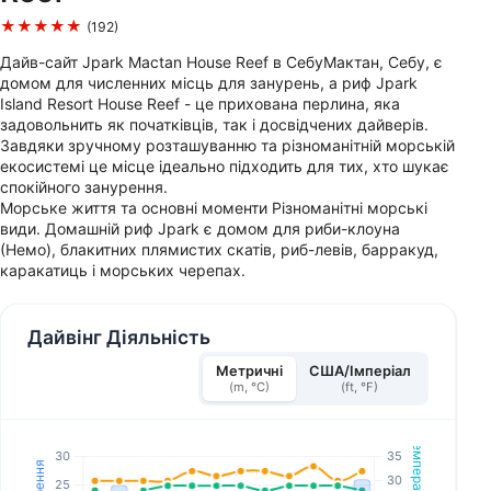
★★★★★
(192)
Дайв-сайт Jpark Mactan House Reef в СебуМактан, Себу, є
домом для численних місць для занурень, а риф Jpark
Island Resort House Reef - це прихована перлина, яка
задовольнить як початківців, так і досвідчених дайверів.
Завдяки зручному розташуванню та різноманітній морській
екосистемі це місце ідеально підходить для тих, хто шукає
спокійного занурення.
Морське життя та основні моменти Різноманітні морські
види. Домашній риф Jpark є домом для риби-клоуна
(Немо), блакитних плямистих скатів, риб-левів, барракуд,
каракатиць і морських черепах.
Дайвінг Діяльність
Метричні
США/Імперіал
(m, °C)
(ft, °F)