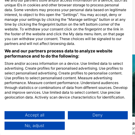
We and our partners store and/or access information on a device, such as
unique IDs in cookies and other browser storage to process personal
data. Some vendors may process your personal data based on legitimate
SUBSEASON Diving Mali
ATJ 90 DIVER, ATJ LUCKO 90
interest, to object to this open the "Settings". You may accept, deny or
Lošinj
DIVER
manage your settings by clicking the "Manage settings" button or at any
Del Conte 1, 51550 Mali Lošinj,
Malešnica 18, 10090 Zagreb,
time by clicking the fingerprint button on the left bottom corner of the
ХОРВАТІЯ
ХОРВАТІЯ
website. To withdraw your consent click on the fingerprint or the link in
the footer of the website and click the My data menu item, on that page
you can withdraw your consent. These choices will be signaled to our
partners and will not affect browsing data.
Місця для дайвінгу поруч
We and our partners process data to analyze website
performance and to do the following:
Store and/or access information on a device. Use limited data to select
advertising. Create profiles for personalised advertising. Use profiles to
select personalised advertising. Create profiles to personalise content.
Use profiles to select personalised content. Measure advertising
performance. Measure content performance. Understand audiences
through statistics or combinations of data from different sources. Develop
and improve services. Use limited data to select content. Use precise
geolocation data. Actively scan device characteristics for identification.
You can find further information on data usage by Google here:
https://business.safety.google/privacy/
Data may be shared outside of the European Union and send to the USA.
SUBSEASON Diving Mali Lošinj, 51550 Mali Lošinj
SUBSEASON Diving Mali Lošinj,
Accept all
Deny
Your consent and the cookie policy applies solely to this website/app.
Susak-secca Margarina
Mali Lošinj Cikat B
(★4.7)
No, adjust
View Partner List (1 IAB Vendors)
Дайв-локація розташована на
Пориньте в красу цьог
південній стороні острова Сусак.
сайту для дайвінгу! О