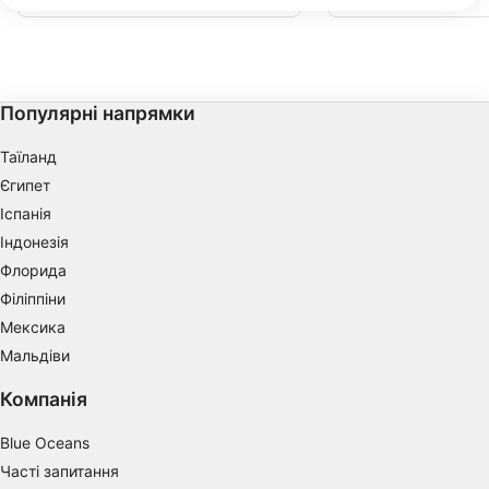
We use your data for the following purposes:
Великий рифовий край ламається і
вистачає найважливіш
падає з 5 м глибини на глибину 40 м,
вашого досвіду. Ми бу
IAB processing purposes:
створюючи прекрасну морську стіну з
вдячні, якби ви поділ
великою кількістю флори і фауни.
знаннями, надавши оп
Store and/or access information on a device
англійською мовою. Н
інструкції, які допомо
Почніть із загальних д
Use limited data to select advertising
Популярні напрямки
час у дорозі, максима
Create profiles for personalised advertising
Таїланд
Єгипет
Use profiles to select personalised
Іспанія
advertising
Індонезія
Create profiles to personalise content
Флорида
Філіппіни
Use profiles to select personalised content
Мексика
Measure advertising performance
Мальдіви
Measure content performance
Компанія
Understand audiences through statistics or
Blue Oceans
combinations of data from different sources
Часті запитання