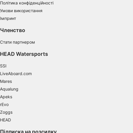
Політика конфіденційності
Develop and improve services
Умови використання
Use limited data to select content
Імпринт
IAB Special Features:
Членство
Use precise geolocation data
Стати партнером
Identify devices based on information
actively requested
HEAD Watersports
Non-IAB processing purposes:
SSI
Necessary
LiveAboard.com
Mares
Performance
Aqualung
Functional
Apeks
rEvo
Advertising
Zoggs
HEAD
Підписка на розсилку