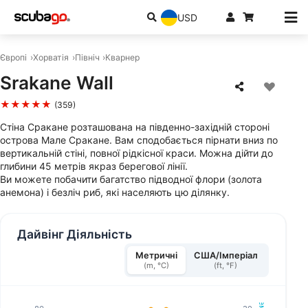
USD
Європі
Хорватія
Північ
Кварнер
Srakane Wall
★★★★★
(359)
Стіна Сракане розташована на південно-західній стороні
острова Мале Сракане. Вам сподобається пірнати вниз по
вертикальній стіні, повної рідкісної краси. Можна дійти до
глибини 45 метрів якраз берегової лінії.
Ви можете побачити багатство підводної флори (золота
анемона) і безліч риб, які населяють цю ділянку.
Дайвінг Діяльність
Метричні
США/Імперіал
(m, °C)
(ft, °F)