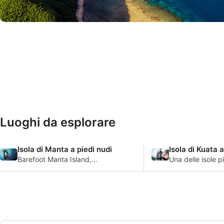
© Yasawa_Islands/iStock-Jay Topping
Luoghi da esplorare
Isola di Manta a piedi nudi
Isola di Kuata a
Barefoot Manta Island,
Una delle isole p
conosciuta anche come
pittoresche dell
Drawaqa Island, prende il
l'isola di Kuata a
nome dalle numerose mante
che si riuniscono qui per
nutrirsi nel canale al largo di
Manta-Ray Beach.