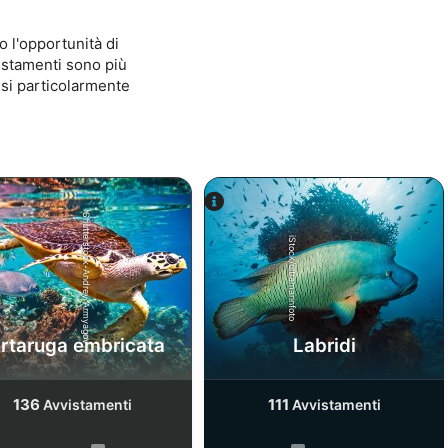
 l'opportunità di
vistamenti sono più
esi particolarmente
Shutterstock-Andrey Armyagov
iStock/ultramarinfoto
rtaruga embricata
Labridi
136
111
Avvistamenti
Avvistamenti