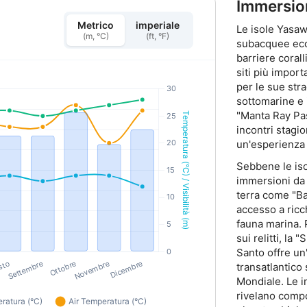
Immersion
Metrico
imperiale
Le isole Yasaw
(m, °C)
(ft, °F)
subacquee ecce
barriere corall
siti più import
per le sue str
sottomarine e 
"Manta Ray Pas
incontri stagi
un'esperienza 
Sebbene le iso
immersioni da 
terra come "Ba
accesso a ricch
fauna marina. 
sui relitti, la
Santo offre un
transatlantic
Mondiale. Le i
rivelano compo