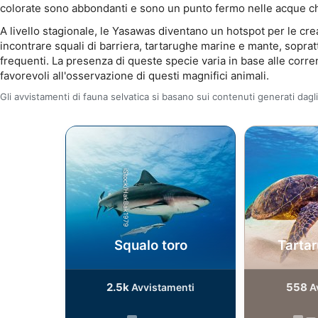
colorate sono abbondanti e sono un punto fermo nelle acque ch
A livello stagionale, le Yasawas diventano un hotspot per le cre
incontrare squali di barriera, tartarughe marine e mante, sopra
frequenti. La presenza di queste specie varia in base alle corr
favorevoli all'osservazione di questi magnifici animali.
Gli avvistamenti di fauna selvatica si basano sui contenuti generati dagli
iStock/HakBak1979
Squalo toro
Tarta
2.5k
558
Avvistamenti
A