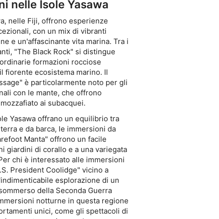
i nelle Isole Yasawa
a, nelle Fiji, offrono esperienze
zionali, con un mix di vibranti
ine e un'affascinante vita marina. Tra i
anti, "The Black Rock" si distingue
aordinarie formazioni rocciose
il fiorente ecosistema marino. Il
sage" è particolarmente noto per gli
onali con le mante, che offrono
mozzafiato ai subacquei.
le Yasawa offrano un equilibrio tra
terra e da barca, le immersioni da
refoot Manta" offrono un facile
i giardini di corallo e a una variegata
Per chi è interessato alle immersioni
 "S.S. President Coolidge" vicino a
'indimenticabile esplorazione di un
o sommerso della Seconda Guerra
mmersioni notturne in questa regione
rtamenti unici, come gli spettacoli di