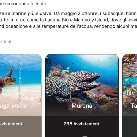
e circondano le isole.
ature marine più elusive. Da maggio a ottobre, i subacquei hanno
ttutto in aree come la Laguna Blu e Mantaray Island, dove gli av
enti oceaniche e alle temperature dell'acqua, rendendo alcuni m
 utenti
Shutterstock-Shane Myers Photography
Alamy-WaterFrame
ruga verde
Murena
Ta
268
vvistamenti
Avvistamenti