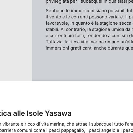
privilegiata per i subacquei in qualsiasi p
one di dati provenienti da
Sebbene le immersioni siano possibili tutt
il vento e le correnti possono variare. Il 
favorevole, in quanto è la stagione secca 
stabili. Al contrario, la stagione umida d
e correnti più forti, rendendo alcuni siti
Tuttavia, la ricca vita marina rimane un'at
immersioni gratificanti anche durante que
ivamente
tica alle Isole Yasawa
vibrante e ricco di vita marina, che attrae i subacquei tutto l'an
 barriera comuni come i pesci pappagallo, i pesci angelo e i pesc