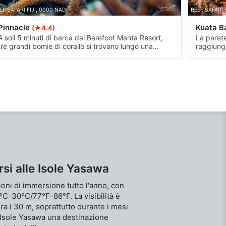
EF SAFARI FIJI, 0000 NADI
REEF SAFARI 
Pinnacle
Kuata B
(★4.4)
A soli 5 minuti di barca dal Barefoot Manta Resort,
La parete
tre grandi bomie di corallo si trovano lungo una
raggiungi
parete di barriera inclinata. I fondali sabbiosi
navigare 
circondano il bordo di ogni bommie, il più profondo
un massim
dei quali si trova a circa 18 metri. Le sporgenze
della cor
consentono la crescita di diverse forme di vita
della par
marina, come le vongole pendenti.
raccolta 
rsi alle Isole Yasawa
ioni di immersione tutto l'anno, con
°C-30°C/77°F-86°F. La visibilità è
 i 30 m, soprattutto durante i mesi
 Isole Yasawa una destinazione