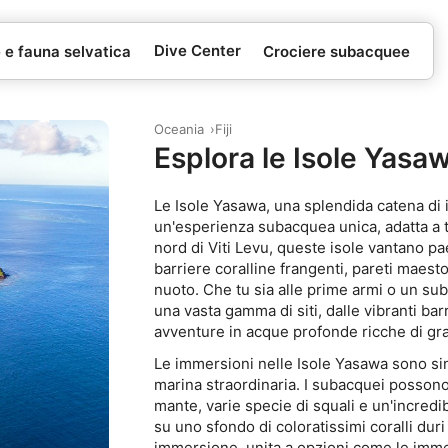
Dive Center
e e fauna selvatica
Crociere subacquee
Oceania
Fiji
Esplora le Isole Yasa
Le Isole Yasawa, una splendida catena di i
un'esperienza subacquea unica, adatta a tut
nord di Viti Levu, queste isole vantano pa
barriere coralline frangenti, pareti maesto
nuoto. Che tu sia alle prime armi o un s
una vasta gamma di siti, dalle vibranti ba
avventure in acque profonde ricche di gra
Le immersioni nelle Isole Yasawa sono sin
marina straordinaria. I subacquei possono
mante, varie specie di squali e un'incredibil
su uno sfondo di coloratissimi coralli duri e
immersione, unita a opzioni come le immers