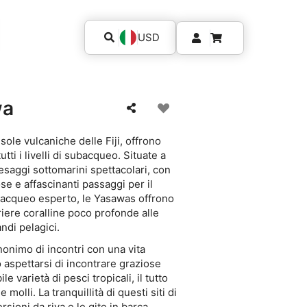
USD
wa
sole vulcaniche delle Fiji, offrono
ti i livelli di subacqueo. Situate a
esaggi sottomarini spettacolari, con
se e affascinanti passaggi per il
ubacqueo esperto, le Yasawas offrono
rriere coralline poco profonde alle
ndi pelagici.
onimo di incontri con una vita
 aspettarsi di incontrare graziose
e varietà di pesci tropicali, il tutto
 molli. La tranquillità di questi siti di
ioni da riva e le gite in barca,