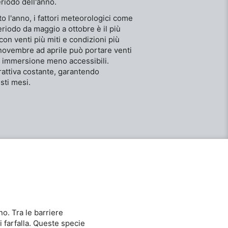
eriodo dell'anno.
o l'anno, i fattori meteorologici come
periodo da maggio a ottobre è il più
con venti più miti e condizioni più
a novembre ad aprile può portare venti
 di immersione meno accessibili.
trattiva costante, garantendo
sti mesi.
no. Tra le barriere
i farfalla. Queste specie