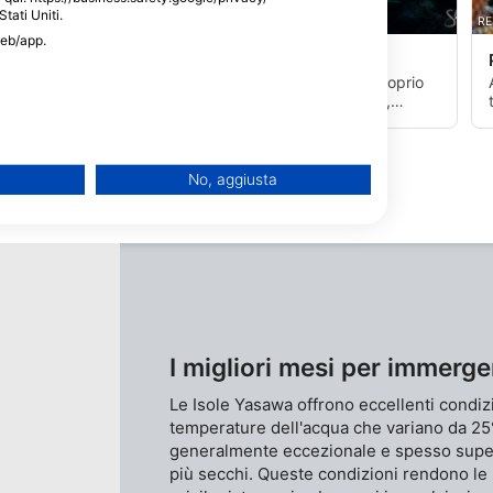
Stati Uniti.
REEF SAFARI FIJI, 0000 NADI
RE
web/app.
Pandora Reef
(★4.8)
Un divertente sito d'immersione esplorativo proprio
dietro l'angolo della spiaggia frontale di Kuata,
raggiungibile con una gita in barca di 3 minuti. A
seconda della direzione della corrente, il percorso
lungo la parete sinuosa è affascinante. È possibile
esplorare grotte e passaggi a nuoto. La profondità
No, aggiusta
massima varia da 3 a 15 metri.
I migliori mesi per immerge
Le Isole Yasawa offrono eccellenti condiz
temperature dell'acqua che variano da 25
generalmente eccezionale e spesso supera
più secchi. Queste condizioni rendono le