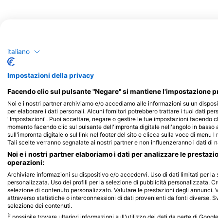
italiano
Siti di immersione
Impostazioni della privacy
Facendo clic sul pulsante "Negare" si mantiene l'impostazione pr
Noi e i nostri partner archiviamo e/o accediamo alle informazioni su un disposi
per elaborare i dati personali. Alcuni fornitori potrebbero trattare i tuoi dati per
"Impostazioni". Puoi accettare, negare o gestire le tue impostazioni facendo cl
momento facendo clic sul pulsante dell'impronta digitale nell'angolo in basso a
sull'impronta digitale o sul link nel footer del sito e clicca sulla voce di menu I
Tali scelte verranno segnalate ai nostri partner e non influenzeranno i dati di 
Noi e i nostri partner elaboriamo i dati per analizzare le prestazi
operazioni:
Archiviare informazioni su dispositivo e/o accedervi. Uso di dati limitati per la 
personalizzata. Uso dei profili per la selezione di pubblicità personalizzata. Cr
selezione di contenuto personalizzato. Valutare le prestazioni degli annunci. 
attraverso statistiche o interconnessioni di dati provenienti da fonti diverse. Svi
selezione dei contenuti.
È possibile trovare ulteriori informazioni sull'utilizzo dei dati da parte di Goog