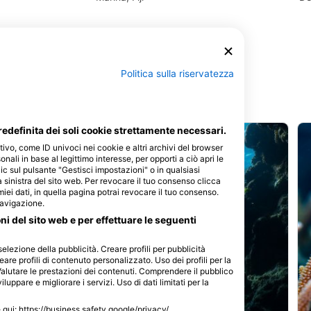
Politica sulla riservatezza
edefinita dei soli cookie strettamente necessari.
tivo, come ID univoci nei cookie e altri archivi del browser
sonali in base al legittimo interesse, per opporti a ciò apri le
ic sul pulsante "Gestisci impostazioni" o in qualsiasi
 sinistra del sito web. Per revocare il tuo consenso clicca
 miei dati, in quella pagina potrai revocare il tuo consenso.
navigazione.
oni del sito web e per effettuare le seguenti
selezione della pubblicità. Creare profili per pubblicità
eare profili di contenuto personalizzato. Uso dei profili per la
Valutare le prestazioni dei contenuti. Comprendere il pubblico
luppare e migliorare i servizi. Uso di dati limitati per la
le qui: https://business.safety.google/privacy/