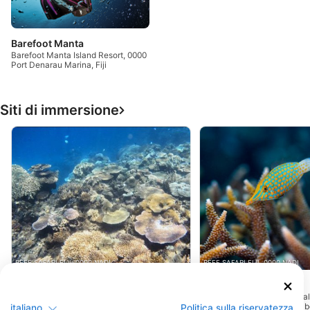
Barefoot Manta
Barefoot Manta Island Resort, 0000
Port Denarau Marina, Fiji
Siti di immersione
REEF SAFARI FIJI, 0000 NADI
REEF SAFARI FIJI, 0000 NADI
Backyard Beach
Pinnacles
(★4.7)
(★4.5)
La barriera corallina di Backyard Beach
A soli 5 minuti di barca da
si estende per 200 metri lungo il bordo
Manta Resort, tre grandi b
italiano
Politica sulla riservatezza