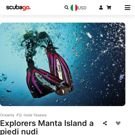
USD
© Mares
Oceania
Fiji
Isole Yasawa
Explorers Manta Island a
piedi nudi