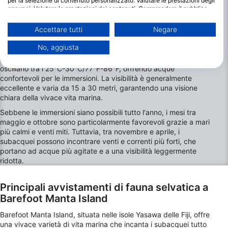
per la selezione di contenuto personalizzato. Valutare le prestazioni degli
annunci. Valutare le prestazioni dei contenuti. Comprendere il pubblico
attraverso statistiche o interconnessioni di dati provenienti da fonti
I mesi migliori per fare immersioni a
diverse. Sviluppare e migliorare i servizi. Uso di dati limitati per la
Accettare tutti
Negare
Barefoot Manta Island
selezione dei contenuti.
È possibile trovare ulteriori informazioni sull'utilizzo dei dati da parte di
No, aggiusta
Barefoot Manta Island offre condizioni di immersione adatte
Google qui: https://business.safety.google/privacy/
agli appassionati tutto l'anno. Le temperature del mare
I dati potrebbero essere condivisi al di fuori dell’Unione Europea e inviati
oscillano tra i 25°C-30°C/77°F-86°F, offrendo acque
negli Stati Uniti.
confortevoli per le immersioni. La visibilità è generalmente
Il tuo consenso e la cookie policy si applicano esclusivamente a questo
eccellente e varia da 15 a 30 metri, garantendo una visione
sito web/app.
chiara della vivace vita marina.
Visualizza l'elenco dei partner (1 Venditori IAB)
Sebbene le immersioni siano possibili tutto l'anno, i mesi tra
Utilizziamo i tuoi dati per i seguenti scopi:
maggio e ottobre sono particolarmente favorevoli grazie a mari
Finalità del trattamento IAB:
più calmi e venti miti. Tuttavia, tra novembre e aprile, i
subacquei possono incontrare venti e correnti più forti, che
Archiviare informazioni su dispositivo e/o
accedervi
portano ad acque più agitate e a una visibilità leggermente
ridotta.
Utilizzare dati limitati per la selezione della
pubblicità
Principali avvistamenti di fauna selvatica a
Barefoot Manta Island
Creare profili per la pubblicità
personalizzata
Barefoot Manta Island, situata nelle isole Yasawa delle Fiji, offre
una vivace varietà di vita marina che incanta i subacquei tutto