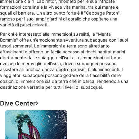
immersione c'è "Il Labirinto", rinomato per le sue intricate
formazioni coralline e la vivace vita marina, tra cui mante e
squali di barriera. Un altro punto forte è il "Cabbage Patch",
famoso per i suoi ampi giardini di corallo che ospitano una
varietà di pesci colorati.
Per chi è interessato alle immersioni su relitti, la "Manta
Bommie" offre un'emozionante avventura subacquea con i suoi
tesori sommersi. Le immersioni a terra sono altrettanto
affascinanti e offrono un facile accesso ai ricchi habitat marini
direttamente dalle spiagge dell'isola. Le immersioni notturne
rivelano le meraviglie dell'isola, dove i subacquei possono
assistere all'ipnotica danza degli organismi bioluminescenti. I
viaggiatori subacquei possono godere della flessibilità delle
opzioni di immersione sia da terra che in barca, rendendola una
destinazione versatile per tutti i livelli di subacquei.
Dive Center