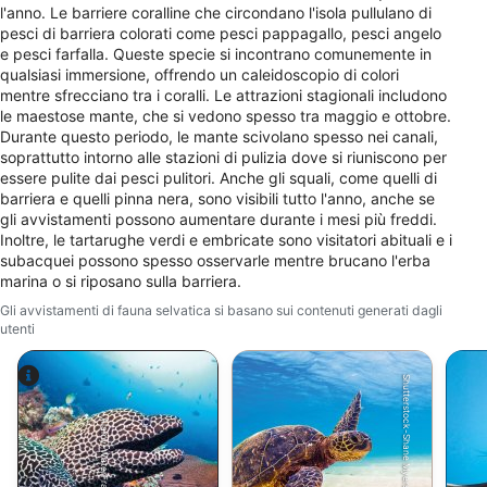
Utilizzare profili per la selezione di pubblicità
l'anno. Le barriere coralline che circondano l'isola pullulano di
personalizzata
pesci di barriera colorati come pesci pappagallo, pesci angelo
e pesci farfalla. Queste specie si incontrano comunemente in
Creare profili per la personalizzazione dei
qualsiasi immersione, offrendo un caleidoscopio di colori
contenuti
mentre sfrecciano tra i coralli. Le attrazioni stagionali includono
le maestose mante, che si vedono spesso tra maggio e ottobre.
Utilizzare profili per la selezione di contenuti
Durante questo periodo, le mante scivolano spesso nei canali,
personalizzati
soprattutto intorno alle stazioni di pulizia dove si riuniscono per
essere pulite dai pesci pulitori. Anche gli squali, come quelli di
Misurare le prestazioni degli annunci
barriera e quelli pinna nera, sono visibili tutto l'anno, anche se
gli avvistamenti possono aumentare durante i mesi più freddi.
Misurare le prestazioni dei contenuti
Inoltre, le tartarughe verdi e embricate sono visitatori abituali e i
subacquei possono spesso osservarle mentre brucano l'erba
marina o si riposano sulla barriera.
Comprendere il pubblico attraverso
statistiche o la combinazione di dati
Gli avvistamenti di fauna selvatica si basano sui contenuti generati dagli
provenienti da fonti diverse
utenti
Sviluppare e migliorare i servizi
Shutterstock-Shane Myers Photography
Utilizzare dati limitati per la selezione dei
Alamy-WaterFrame
contenuti
Caratteristiche speciali IAB: