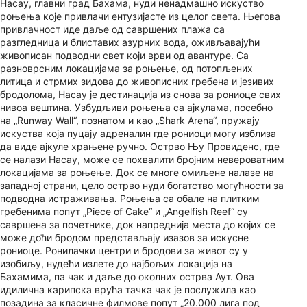
Насау, главни град Бахама, нуди ненадмашно искуство
роњења које привлачи ентузијасте из целог света. Његова
привлачност иде даље од савршених плажа са
разгледница и блиставих азурних вода, оживљавајући
живописан подводни свет који врви од авантуре. Са
разноврсним локацијама за роњење, од потопљених
литица и стрмих зидова до живописних гребена и језивих
бродолома, Насау је дестинација из снова за рониоце свих
нивоа вештина. Узбудљиви роњења са ајкулама, посебно
на „Runway Wall“, познатом и као „Shark Arena“, пружају
искуства која пуцају адреналин где рониоци могу изблиза
да виде ајкуле храњене ручно. Острво Њу Провиденс, где
се налази Насау, може се похвалити бројним невероватним
локацијама за роњење. Док се многе омиљене налазе на
западној страни, цело острво нуди богатство могућности за
подводна истраживања. Роњења са обале на плитким
гребенима попут „Piece of Cake“ и „Angelfish Reef“ су
савршена за почетнике, док напреднија места до којих се
може доћи бродом представљају изазов за искусне
рониоце. Ронилачки центри и бродови за живот су у
изобиљу, нудећи излете до најбољих локација на
Бахамима, па чак и даље до околних острва Аут. Ова
идилична карипска врућа тачка чак је послужила као
позадина за класичне филмове попут „20.000 лига под