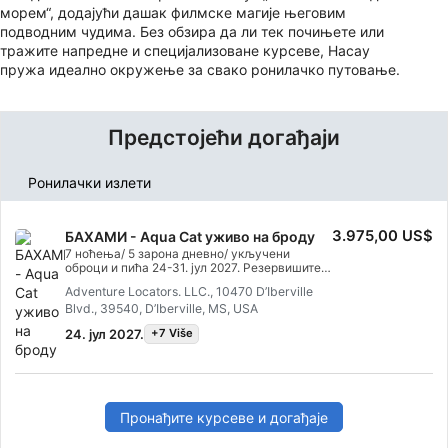
морем“, додајући дашак филмске магије његовим
подводним чудима. Без обзира да ли тек почињете или
тражите напредне и специјализоване курсеве, Насау
пружа идеално окружење за свако ронилачко путовање.
Предстојећи догађаји
Ронилачки излети
3.975,00 US$
БАХАМИ - Aqua Cat уживо на броду
7 ноћења/ 5 зарона дневно/ укључени
оброци и пића 24-31. јул 2027. Резервишите
онлајн на линку испод! За оне који траже
Adventure Locators. LLC., 10470 D’Iberville
ЛУКСУЗНУ РОНИЛАЧКУ АВАНТУРУ, All Star
Blvd., 39540, D’Iberville, MS, USA
Aqua Cat је одговор. Плутајући хотел са
комплетном услугом сматра се најбољим
24. јул 2027.
+7 Više
начином за истраживање Бахама јер
решава највећи изазов острва: најлепша
места су раштркана, удаљена и тешко
доступна на једнодневним излетима. Нудећи
до 5 зарона дневно, Aqua Cat комбинује
луксуз са авантуром. Живот на броду нуди
Пронађите курсеве и догађаје
ненадмашну атмосферу са тихим
сидриштима, удаљеним плажама, заласком