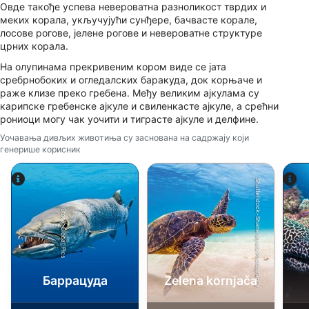
Advertising
Овде такође успева невероватна разноликост тврдих и
меких корала, укључујући сунђере, бачвасте корале,
лосове рогове, јелене рогове и невероватне структуре
црних корала.
На олупинама прекривеним кором виде се јата
сребрнобоких и огледалских баракуда, док корњаче и
раже клизе преко гребена. Међу великим ајкулама су
карипске гребенске ајкуле и свиленкасте ајкуле, а срећни
рониоци могу чак уочити и тиграсте ајкуле и делфине.
Уочавања дивљих животиња су заснована на садржају који
генерише корисник
Shutterstock-Shane Myers Photography
iStock-Global_Pics
Баррацуда
Zelena kornjača