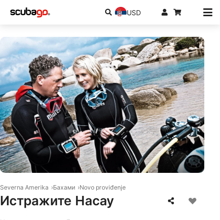
USD
© Mares
Severna Amerika
Бахами
Novo proviđenje
Истражите Насау