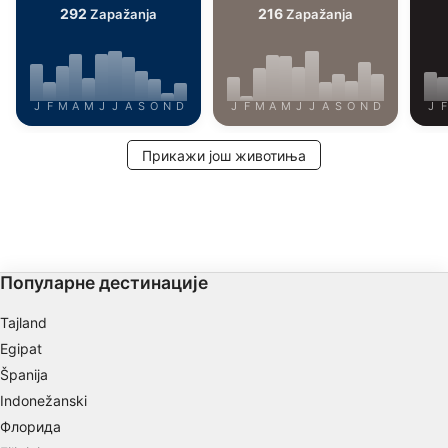
292
216
Zapažanja
Zapažanja
J
F
M
A
M
J
J
A
S
O
N
D
J
F
M
A
M
J
J
A
S
O
N
D
J
F
Прикажи још животиња
Популарне дестинације
Tajland
Egipat
Španija
Indonežanski
Флорида