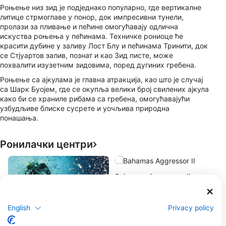
Роњење низ зид је подједнако популарно, где вертикалне
литице стрмоглаве у понор, док импресивни тунели,
пролази за пливање и пећине омогућавају одлична
искуства роњења у пећинама. Техничке рониоце ће
красити дубине у заливу Лост Блу и пећинама Тринити, док
се Стјуартов залив, познат и као Зид писте, може
похвалити изузетним зидовима, поред дугиних гребена.
Роњење са ајкулама је главна атракција, као што је случај
са Шарк Буојем, где се окупља велики број свилених ајкула
како би се храниле рибама са гребена, омогућавајући
узбудљиве блиске сусрете и уочљива природна
понашања.
Ронилачки центри
A
H
Bahamas Aggressor II
P
Nassau, БАХАМАС
English
Privacy policy