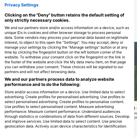
Bahamas Aggressor
Privacy Settings
Nassau, БАХАМАС
Clicking on the "Deny" button retains the default setting of
only strictly necessary cookies.
We and our partners store and/or access information on a device, such as
unique IDs in cookies and other browser storage to process personal
Ронилачка Локација
data. Some vendors may process your personal data based on legitimate
interest, to object to this open the "Settings". You may accept, deny or
manage your settings by clicking the "Manage settings" button or at any
time by clicking the fingerprint button on the left bottom corner of the
website. To withdraw your consent click on the fingerprint or the link in
the footer of the website and click the My data menu item, on that page
you can withdraw your consent. These choices will be signaled to our
partners and will not affect browsing data.
We and our partners process data to analyze website
performance and to do the following:
Store and/or access information on a device. Use limited data to select
advertising. Create profiles for personalised advertising. Use profiles to
David M. (#2588036)
MS BUCEO - CENTRO DE BUCEO, 1870
select personalised advertising. Create profiles to personalise content.
AVELLANEDA
Use profiles to select personalised content. Measure advertising
Ray of Hope (Wreck)
Stuart Cove’s Shark Arena
performance. Measure content performance. Understand audiences
(★4.6)
Раи оф Хопе је хаићанс
through statistics or combinations of data from different sources. Develop
Такође познато као „Арена“, ово је
дугачак 200 стопа који 
најпопуларније место чувене авантуре
and improve services. Use limited data to select content. Use precise
као вештачка жица 2003.
ајкула у Стуарт Цовеу. Током роњења,
Потпуно је нетакнут, шт
geolocation data. Actively scan device characteristics for identification.
клекнућете на пешчано дно и
рониоцима да продру у
You can find further information on data usage by Google here:
формирати полукруг испред
унутрашњост, кабине и 