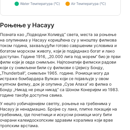
Роњење у Насауу
Позната као „Подводни Холивуд“ света, места за роњење
на олупинама у Насауу коришћена су у мноштву филмова
током година, захваљујући готово савршеним условима и
богатом морском животу, који је подједнако богат и лако
доступан. Године 1916, „20.000 лига под морем“ био је први
филм који је овде снимљен. Најпознатији филмски радови
који су снимљени били су филмови о Џејмсу Бонду,
„Thunderball“, снимљен 1965. године. Рониоци могу да
истраже бомбардера Вулкан који се појављује у овом
култном филму, док је олупина „Сузе Алаха“ из филма о
Бонду „Никад не реци никад“ са Шоном Конеријем из 1983.
године такође доступна свима.
У нешто уобичајенијем светлу, роњење на гребенима у
Насауу је ненадмашно. Бројне су лаке, плитке локације на
гребенима, где почетници и искусни рониоци могу бити
очарани калеидоскопским здравим коралима који врве
тропским врстама.