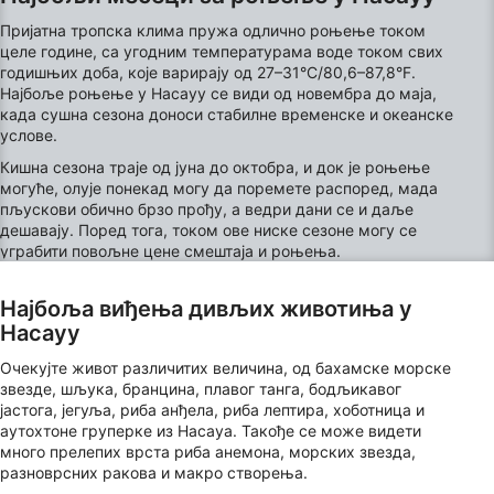
Measure content performance
Пријатна тропска клима пружа одлично роњење током
Understand audiences through statistics or
целе године, са угодним температурама воде током свих
combinations of data from different sources
годишњих доба, које варирају од 27–31°C/80,6–87,8°F.
Најбоље роњење у Насауу се види од новембра до маја,
Develop and improve services
када сушна сезона доноси стабилне временске и океанске
услове.
Use limited data to select content
Кишна сезона траје од јуна до октобра, и док је роњење
могуће, олује понекад могу да поремете распоред, мада
IAB Special Features:
пљускови обично брзо прођу, а ведри дани се и даље
Use precise geolocation data
дешавају. Поред тога, током ове ниске сезоне могу се
уграбити повољне цене смештаја и роњења.
Identify devices based on information
actively requested
Најбоља виђења дивљих животиња у
Насауу
Non-IAB processing purposes:
Necessary
Очекујте живот различитих величина, од бахамске морске
звезде, шљука, бранцина, плавог танга, бодљикавог
Performance
јастога, јегуља, риба анђела, риба лептира, хоботница и
аутохтоне груперке из Насауа. Такође се може видети
много прелепих врста риба анемона, морских звезда,
Functional
разноврсних ракова и макро створења.