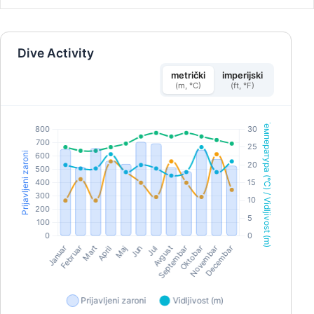
сунца сваке вечери и без гужве. Уживајте у
импресивнијем, природном начину да видите
острва са својом омиљеном ронилачком
групом!
Dive Activity
metrički
imperijski
(m, °C)
(ft, °F)