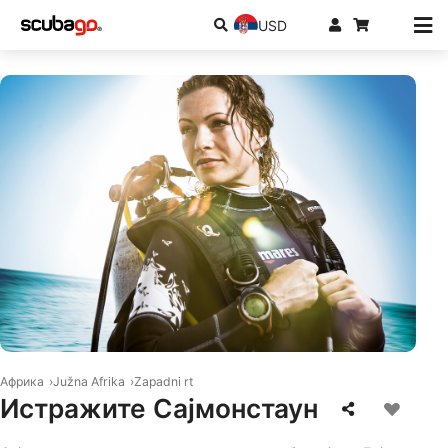
USD
© Mares
Африка
Južna Afrika
Zapadni rt
Истражите Сајмонстаун