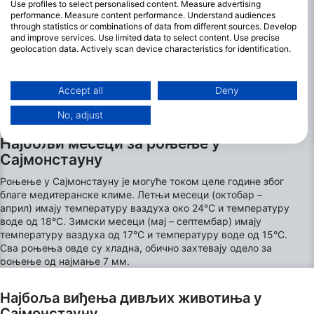
Use profiles to select personalised content. Measure advertising
performance. Measure content performance. Understand audiences
through statistics or combinations of data from different sources. Develop
and improve services. Use limited data to select content. Use precise
geolocation data. Actively scan device characteristics for identification.
You can find further information on data usage by Google here:
https://business.safety.google/privacy/
Data may be shared outside of the European Union and send to the USA.
Accept all
Deny
Your consent and the cookie policy applies solely to this website/app.
No, adjust
View Partner List (1 IAB Vendors)
We use your data for the following purposes:
Најбољи месеци за роњење у
IAB processing purposes:
Сајмонстауну
Store and/or access information on a device
Роњење у Сајмонстауну је могуће током целе године због
благе медитеранске климе. Летњи месеци (октобар –
Use limited data to select advertising
април) имају температуру ваздуха око 24°C и температуру
воде од 18°C. Зимски месеци (мај – септембар) имају
Create profiles for personalised advertising
температуру ваздуха од 17°C и температуру воде од 15°C.
Сва роњења овде су хладна, обично захтевају одело за
роњење од најмање 7 мм.
Use profiles to select personalised
advertising
Најбоља виђења дивљих животиња у
Create profiles to personalise content
Сајмонстауну