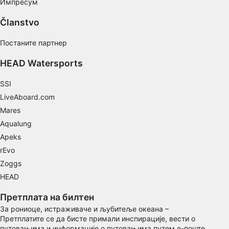
Импресум
Članstvo
Постаните партнер
HEAD Watersports
SSI
LiveAboard.com
Mares
Aqualung
Apeks
rEvo
Zoggs
HEAD
Претплата на билтен
За рониоце, истраживаче и љубитеље океана –
Претплатите се да бисте примали инспирације, вести о
путовањима и информације о путовањима путем е-поште.