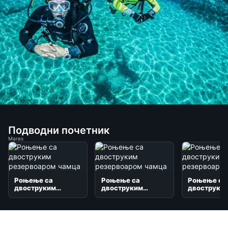
Подводни почетник
Mares
Роњење са
Роњење са
Роњење са
двоструким
двоструким
двоструки
резервоаром
резервоаром
резервоар
чамца
чамца
чамца