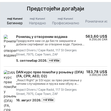
Предстојећи догађаји
moji Kursevi
moji Kursevi
moji Kursevi
Ронилачки изл
Бегиннер
Напредно
Професионално
563,60 US$
Ронилац у отвореним водама
9.200,00 ZAR
Придружите нам се да бисте завршили и
добили сертификат за отворене воде. Признат
широм света.
Impact Divers / Cape Radd, 117 St Georges
Street, 7975, Cape Town, ZAF
5. септембар 2026.
+4 Više
183,78 US$
DAN курс прве помоћи у роњењу (DFA)
3.000,00 ZAR
(FA, CPR, AED, O2)
„React Right“ је SSI курс за прво реаговање у
хитним случајевима и пружа вам обуку и
знање које су вам потребне да бисте деловали
Impact Divers / Cape Radd, 117 St Georges
као први реаговао у медицинској хитној
Street, 7975, Cape Town, ZAF
ситуацији. У овом флексибилном програму
роњења можете бирати које предмете желите
16. август 2026.
+4 Više
да научите, укључујући примарну процену,
прву помоћ, кардиопулмоналну реанимацију
(КПР) и технике стабилизације. Такође можете