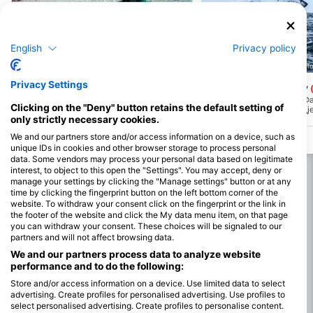
English
Privacy policy
Shark Explorers, 7975 Simons Town
Shark Explorers, 7975 Simons T
Privacy Settings
Millers Point
Seal Island Falsebay
(★4.1)
Миллерс Поинт је такође познат као
Острво фока у заливу Фа
Clicking on the "Deny" button retains the default setting of
Алеја ајкула због великог броја ајкула
5 до 60 хиљада фока одј
са седам шкрга које се могу наћи овде
колонија за размножава
only strictly necessary cookies.
у шуми алги. Ова локација се налази у
привлачи велику белу ај
We and our partners store and/or access information on a device, such as
заштићеном морском подручју.
воде док младунци фока
unique IDs in cookies and other browser storage to process personal
Уверите се да сте добили дозволу за
пливају.
роњење и не правите ништа осим
data. Some vendors may process your personal data based on legitimate
успомена и фотографија.
interest, to object to this open the "Settings". You may accept, deny or
manage your settings by clicking the "Manage settings" button or at any
time by clicking the fingerprint button on the left bottom corner of the
website. To withdraw your consent click on the fingerprint or the link in
the footer of the website and click the My data menu item, on that page
you can withdraw your consent. These choices will be signaled to our
partners and will not affect browsing data.
We and our partners process data to analyze website
performance and to do the following:
Store and/or access information on a device. Use limited data to select
advertising. Create profiles for personalised advertising. Use profiles to
select personalised advertising. Create profiles to personalise content.