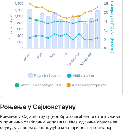
Роњење у Сајмонстауну
Роњење у Сајмонстауну је добро заштићено и стога ужива
у прилично стабилним условима. Има одличне објекте за
обуку, углавном захваљујући мирној и благој пешчаној