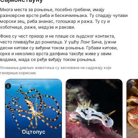
Use profiles to select personalised content
Многа места за роњење, посебно гребени, имају
разноврсне врсте риба и бескичмењака. Ту спадају чупави
Measure advertising performance
морски зец, риба ананас, голошкар и ража. Ту су и
хоботнице, раже, медузе и ракови.
Measure content performance
Фоке су чест призор и не плаше се људског контакта,
често пливајући до ронилаца. У ушћу Лонг Бича, јужни
Understand audiences through statistics or
десни китови су виђени током роњења. Грбави китови,
combinations of data from different sources
орке и неколико врста делфина такође живе у овим
водама, мада се ређе виђају током роњења.
Develop and improve services
Уочавања дивљих животиња су заснована на садржају који
генерише корисник
Use limited data to select content
IAB Special Features:
Use precise geolocation data
Alamy/Reinhard Dirscherl
SSI-Peter-Schinck
Identify devices based on information
actively requested
Non-IAB processing purposes:
Оцтопус
Necessary