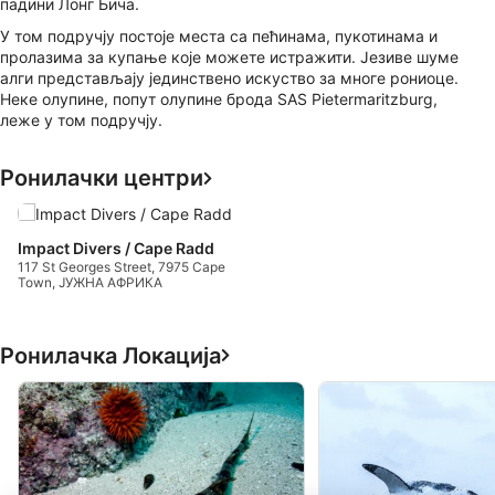
падини Лонг Бича.
У том подручју постоје места са пећинама, пукотинама и
пролазима за купање које можете истражити. Језиве шуме
алги представљају јединствено искуство за многе рониоце.
Неке олупине, попут олупине брода SAS Pietermaritzburg,
леже у том подручју.
Ронилачки центри
Impact Divers / Cape Radd
117 St Georges Street, 7975 Cape
Town, ЈУЖНА АФРИКА
Ронилачка Локација