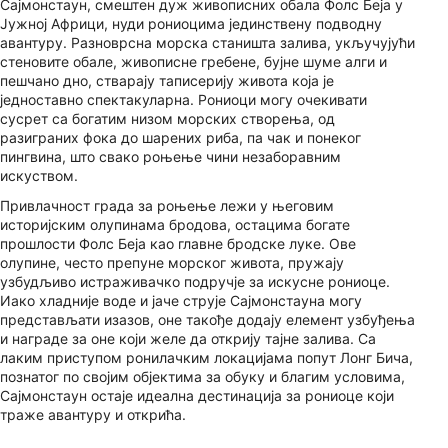
Сајмонстаун, смештен дуж живописних обала Фолс Беја у
Јужној Африци, нуди рониоцима јединствену подводну
авантуру. Разноврсна морска станишта залива, укључујући
стеновите обале, живописне гребене, бујне шуме алги и
пешчано дно, стварају таписерију живота која је
једноставно спектакуларна. Рониоци могу очекивати
сусрет са богатим низом морских створења, од
разиграних фока до шарених риба, па чак и понеког
пингвина, што свако роњење чини незаборавним
искуством.
Привлачност града за роњење лежи у његовим
историјским олупинама бродова, остацима богате
прошлости Фолс Беја као главне бродске луке. Ове
олупине, често препуне морског живота, пружају
узбудљиво истраживачко подручје за искусне рониоце.
Иако хладније воде и јаче струје Сајмонстауна могу
представљати изазов, оне такође додају елемент узбуђења
и награде за оне који желе да открију тајне залива. Са
лаким приступом ронилачким локацијама попут Лонг Бича,
познатог по својим објектима за обуку и благим условима,
Сајмонстаун остаје идеална дестинација за рониоце који
траже авантуру и открића.