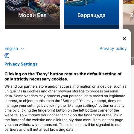
Мораи Еел
Баррацуда
Z
334
78
Zapažanja
Zapažanja
English
Privacy policy
J
F
M
A
M
J
J
A
S
O
N
D
J
F
M
A
M
J
J
A
S
O
N
D
J
F
Privacy Settings
Прикажи још животиња
Clicking on the "Deny" button retains the default setting of
only strictly necessary cookies.
We and our partners store and/or access information on a device, such as
Ронилачки центри нуде услуге
unique IDs in cookies and other browser storage to process personal
data. Some vendors may process your personal data based on legitimate
угоститељства на овој ронилачкој
interest, to object to this open the "Settings". You may accept, deny or
локацији
manage your settings by clicking the "Manage settings" button or at any
time by clicking the fingerprint button on the left bottom corner of the
website. To withdraw your consent click on the fingerprint or the link in
the footer of the website and click the My data menu item, on that page
Relaxed Guided Dives
Divers Republic
you can withdraw your consent. These choices will be signaled to our
Martha Koosje 10, 0000CW
Playa Daaibooi z/n, 0000CW St
partners and will not affect browsing data.
Willemstad, ЦУРАЦАО
Willibrordus, ЦУРАЦАО