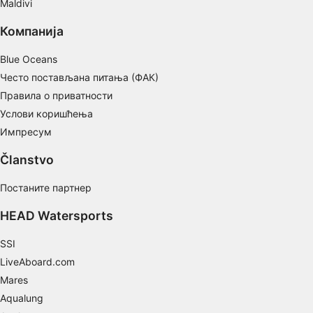
Maldivi
actively requested
Компанија
Non-IAB processing purposes:
Necessary
Blue Oceans
Често постављана питања (ФАК)
Performance
Правила о приватности
Functional
Услови коришћења
Импресум
Advertising
Članstvo
Постаните партнер
HEAD Watersports
SSI
LiveAboard.com
Mares
Aqualung