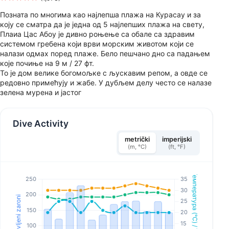
Позната по многима као најлепша плажа на Курасау и за
коју се сматра да је једна од 5 најлепших плажа на свету,
Плаиа Цас Абоу је дивно роњење са обале са здравим
системом гребена који врви морским животом који се
налази одмах поред плаже. Бело пешчано дно са падањем
које почиње на 9 м / 27 фт.
То је дом велике богомољке с љускавим репом, а овде се
редовно примећују и жабе. У дубљем делу често се налазе
зелена мурена и јастог
Dive Activity
metrički
imperijski
(m, °C)
(ft, °F)