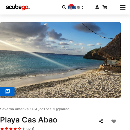
USD
© SSI Service Center Southern Caribbean, Willemstad
Severna Amerika
АБЦ острва
Цурацао
Playa Cas Abao
★★★★☆
(1,973)