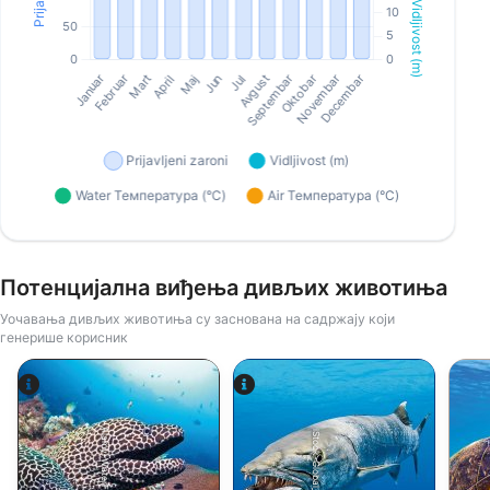
Потенцијална виђења дивљих животиња
Уочавања дивљих животиња су заснована на садржају који
генерише корисник
Alamy-WaterFrame
iStock-Global_Pics