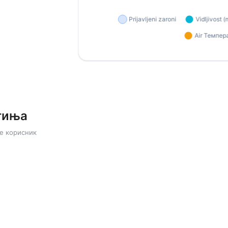
тиња
е корисник