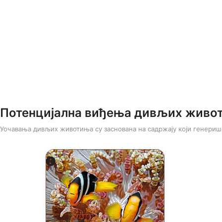
Потенцијална виђења дивљих живо
Уочавања дивљих животиња су заснована на садржају који генериш
Udo Kefrig