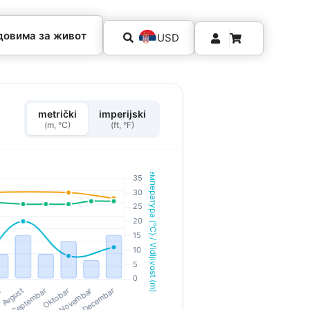
довима за живот
USD
metrički
imperijski
(m, °C)
(ft, °F)