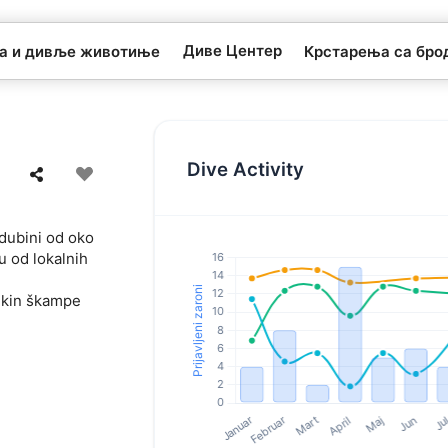
Диве Центер
та и дивље животиње
Крстарења са бро
Dive Activity
 dubini od oko
u od lokalnih
lekin škampe