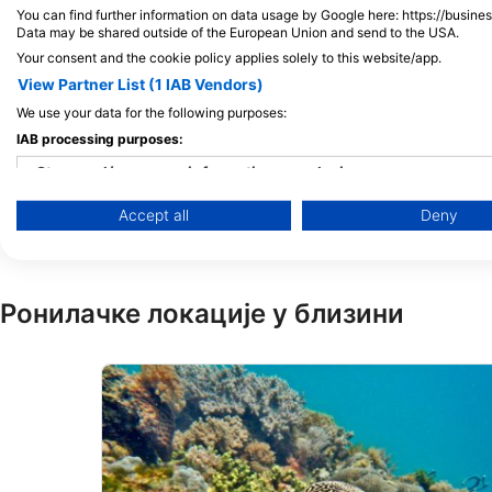
You can find further information on data usage by Google here: https://busine
Data may be shared outside of the European Union and send to the USA.
Your consent and the cookie policy applies solely to this website/app.
View Partner List (1 IAB Vendors)
We use your data for the following purposes:
One Ocean Zanzibar
IAB processing purposes:
PO BOX 3182, 1448 Zanzibar,
ТАНЗАНИЈА, УЈЕДИЊЕНА РЕП.
Store and/or access information on a device
Accept all
Deny
Use limited data to select advertising
Create profiles for personalised advertising
Ронилачке локације у близини
Use profiles to select personalised advertising
Create profiles to personalise content
Use profiles to select personalised content
Measure advertising performance
Measure content performance