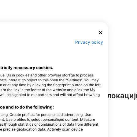
Privacy policy
strictly necessary cookies.
que IDs in cookies and other browser storage to process
e interest, to object to this open the "Settings". You may
or at any time by clicking the fingerprint button on the left
 or the link in the footer of the website and click the My
итељства на овој ронилачкој локациј
l be signaled to our partners and will not affect browsing
e and to do the following:
sing. Create profiles for personalised advertising. Use
tent. Use profiles to select personalised content. Measure
through statistics or combinations of data from different
se precise geolocation data. Actively scan device