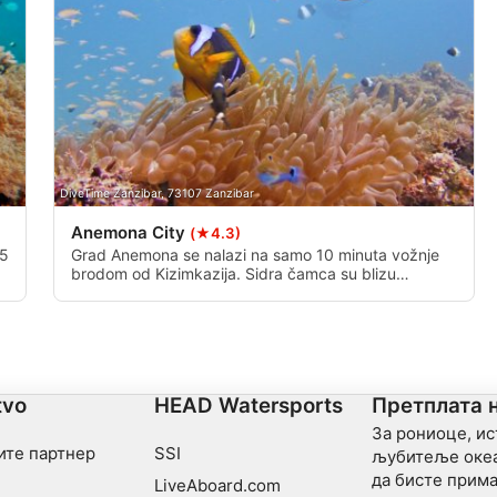
data from different sources
DiveTime Zanzibar, 73107 Zanzibar
Anemona City
(★4.3)
25
Grad Anemona se nalazi na samo 10 minuta vožnje
brodom od Kizimkazija. Sidra čamca su blizu
visoravni duboke oko 4-5 metara. Plivajući iznad
visoravni već možemo videti mnogo korala, malih i
velikih sa obilnim podvodnim životom. Ubrzo stižemo
do nagiba gde idemo sa sedam metara na
maksimalnih 15-17 metara.
tvo
HEAD Watersports
Претплата 
За рониоце, и
ите партнер
SSI
љубитеље океа
да бисте прима
LiveAboard.com