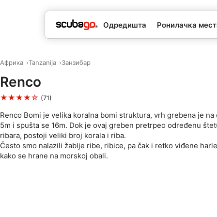
Одредишта
Ронилачка мес
Африка
Tanzanija
Занзибар
Renco
★★★★☆
(71)
Renco Bomi je velika koralna bomi struktura, vrh grebena je na
5m i spušta se 16m. Dok je ovaj greben pretrpeo određenu štet
ribara, postoji veliki broj korala i riba.
Često smo nalazili žablje ribe, ribice, pa čak i retko viđene har
kako se hrane na morskoj obali.