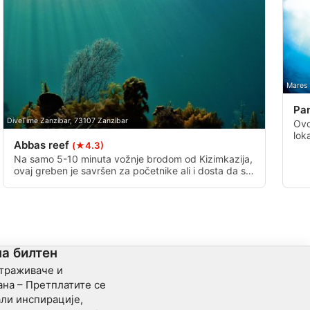
Mares
Pa
DiveTime Zanzibar, 73107 Zanzibar
Ovo
lok
Abbas reef
(★4.3)
kor
uje
Na samo 5-10 minuta vožnje brodom od Kizimkazija,
ovaj greben je savršen za početnike ali i dosta da se
vidi za naprednije ronioce. To je mali greben sa
veoma zdravim, lepim koralima, obilnim podvodnim
ћivotom.
на билтен
страживаче и
на – Претплатите се
ли инспирације,