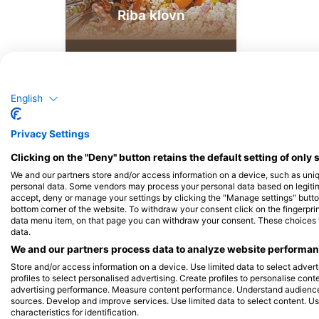
Riba klovn
3
Zapažanja
English
J
F
M
A
M
J
J
A
S
O
N
D
Privacy Settings
Clicking on the "Deny" button retains the default setting of only 
We and our partners store and/or access information on a device, such as uni
personal data. Some vendors may process your personal data based on legitimat
accept, deny or manage your settings by clicking the "Manage settings" button 
bottom corner of the website. To withdraw your consent click on the fingerprint
Ронилачки центри нуде услуге угост
data menu item, on that page you can withdraw your consent. These choices wil
data.
We and our partners process data to analyze website performanc
Store and/or access information on a device. Use limited data to select adverti
profiles to select personalised advertising. Create profiles to personalise con
advertising performance. Measure content performance. Understand audiences 
sources. Develop and improve services. Use limited data to select content. U
characteristics for identification.