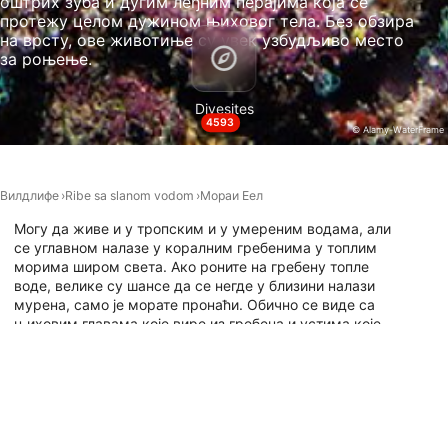
оштрих зуба и дугим леђним перајима која се
Non-IAB processing purposes:
протежу целом дужином њиховог тела. Без обзира
на врсту, ове животиње су увек узбудљиво место
Necessary
за роњење.
Performance
Divesites
4593
Functional
© Alamy-WaterFrame
Advertising
Вилдлифе
Ribe sa slanom vodom
Мораи Еел
Могу да живе и у тропским и у умереним водама, али
се углавном налазе у коралним гребенима у топлим
морима широм света. Ако роните на гребену топле
воде, велике су шансе да се негде у близини налази
мурена, само је морате пронаћи. Обично се виде са
њиховим главама које вире из гребена и устима које
осцилирају отвореним и затвореним, понашање које се
често погрешно сматра агресивношћу, али је заправо
начин на који држе воду да пумпа кроз шкрге ради
дисања. Ако сте одувек желели да роните са
муренама, погледајте сва места за роњење широм
света на мапи испод где су оне виђене.