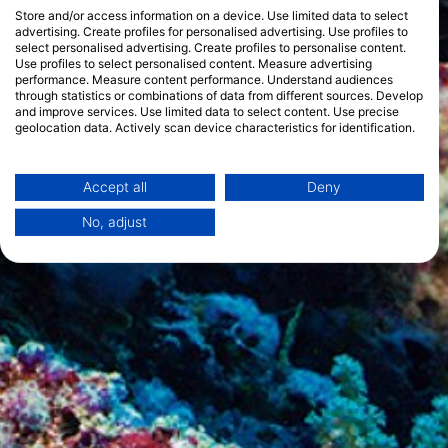
Store and/or access information on a device. Use limited data to select
advertising. Create profiles for personalised advertising. Use profiles to
select personalised advertising. Create profiles to personalise content.
Use profiles to select personalised content. Measure advertising
performance. Measure content performance. Understand audiences
through statistics or combinations of data from different sources. Develop
and improve services. Use limited data to select content. Use precise
geolocation data. Actively scan device characteristics for identification.
You can find further information on data usage by Google here:
https://business.safety.google/privacy/
Data may be shared outside of the European Union and send to the USA.
Accept all
Deny
Your consent and the cookie policy applies solely to this website/app.
No, adjust
View Partner List (1 IAB Vendors)
We use your data for the following purposes:
IAB processing purposes:
Store and/or access information on a device
Use limited data to select advertising
Create profiles for personalised advertising
Use profiles to select personalised