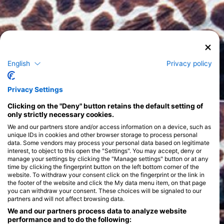
English
Privacy policy
Privacy Settings
Clicking on the "Deny" button retains the default setting of
only strictly necessary cookies.
We and our partners store and/or access information on a device, such as
unique IDs in cookies and other browser storage to process personal
data. Some vendors may process your personal data based on legitimate
interest, to object to this open the "Settings". You may accept, deny or
manage your settings by clicking the "Manage settings" button or at any
time by clicking the fingerprint button on the left bottom corner of the
website. To withdraw your consent click on the fingerprint or the link in
the footer of the website and click the My data menu item, on that page
you can withdraw your consent. These choices will be signaled to our
partners and will not affect browsing data.
We and our partners process data to analyze website
performance and to do the following: