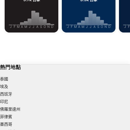
J
F
M
A
M
J
J
A
S
O
N
D
J
F
M
A
M
J
J
A
S
O
N
D
J
F
熱門地點
泰國
埃及
西班牙
印尼
佛羅里達州
菲律賓
墨西哥