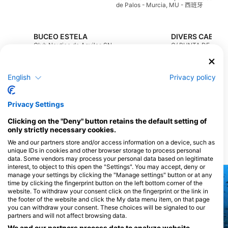
de Palos - Murcia, MU - 西班牙
BUCEO ESTELA
Club Nautico de Aguilas SN,
C/ PUNTA DE LA A
30880 Aguilas, MU - 西班牙
4, 30370 CABO DE
PALOS, MU - 西班牙
THE BLUE JUMP ECODIVING
English
Privacy policy
Avenida de Levante 29,
Ctra Atamaria 72., 
30868 La Azohia, MU - 西班
Cartagena, MU - 
牙
Privacy Settings
Scuba Murcia
Centro Comercial
Puerto Dep. Marina
Clicking on the "Deny" button retains the default setting of
Entremares, 30380 Murcia,
Este, s/n, 18697 La
MU - 西班牙
Herradura, G - 西班
only strictly necessary cookies.
We and our partners store and/or access information on a device, such as
unique IDs in cookies and other browser storage to process personal
潛場
data. Some vendors may process your personal data based on legitimate
interest, to object to this open the "Settings". You may accept, deny or
manage your settings by clicking the "Manage settings" button or at any
time by clicking the fingerprint button on the left bottom corner of the
website. To withdraw your consent click on the fingerprint or the link in
the footer of the website and click the My data menu item, on that page
you can withdraw your consent. These choices will be signaled to our
partners and will not affect browsing data.
We and our partners process data to analyze website