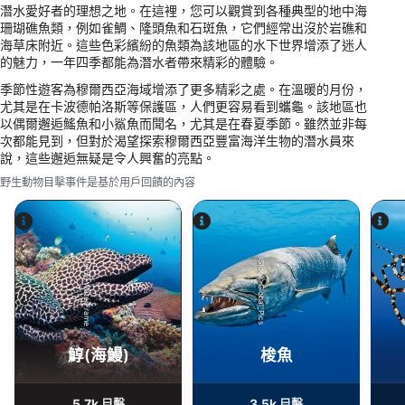
actively requested
潛水愛好者的理想之地。在這裡，您可以觀賞到各種典型的地中海
珊瑚礁魚類，例如雀鯛、隆頭魚和石斑魚，它們經常出沒於岩礁和
Non-IAB processing purposes:
海草床附近。這些色彩繽紛的魚類為該地區的水下世界增添了迷人
的魅力，一年四季都能為潛水者帶來精彩的體驗。
Necessary
季節性遊客為穆爾西亞海域增添了更多精彩之處。在溫暖的月份，
Performance
尤其是在卡波德帕洛斯等保護區，人們更容易看到蠵龜。該地區也
以偶爾邂逅鰩魚和小鯊魚而聞名，尤其是在春夏季節。雖然並非每
Functional
次都能見到，但對於渴望探索穆爾西亞豐富海洋生物的潛水員來
說，這些邂逅無疑是令人興奮的亮點。
Advertising
野生動物目擊事件是基於用戶回饋的內容
Alamy-WaterFrame
iStock-Global_Pics
鯙(海鰻)
梭魚
5.7k
3.5k
目擊
目擊