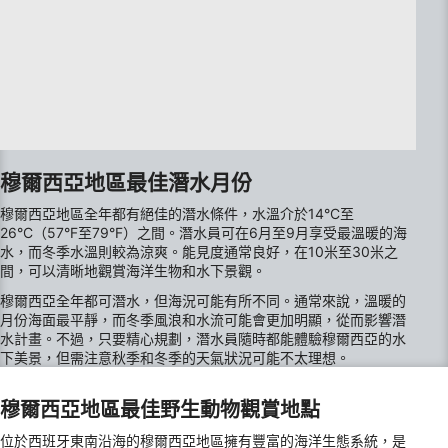
Use profiles to select personalised
advertising
Create profiles to personalise content
Use profiles to select personalised content
Measure advertising performance
穆爾西亞地區最佳潛水月份
Measure content performance
穆爾西亞地區全年都有絕佳的潛水條件，水溫介於14°C至
26°C（57°F至79°F）之間。潛水員可在6月至9月享受最溫暖的海
Understand audiences through statistics or
combinations of data from different sources
水，而冬季水溫則較為涼爽。能見度通常良好，在10米至30米之
間，可以清晰地觀賞海洋生物和水下景觀。
Develop and improve services
穆爾西亞全年都可潛水，但海況可能有所不同。通常來說，溫暖的
月份海面最平靜，而冬季風浪和水流可能會更加明顯，從而影響潛
Use limited data to select content
水計畫。不過，只要精心規劃，潛水員隨時都能體驗穆爾西亞的水
下美景，但需注意秋季和冬季的天氣狀況可能不太理想。
IAB Special Features:
Use precise geolocation data
穆爾西亞地區最佳野生動物觀賞地點
Identify devices based on information
位於西班牙東南沿海的穆爾西亞地區擁有豐富的海洋生態系統，是