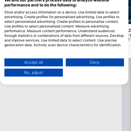
performance and to do the following:
Store and/or access information on a device. Use limited data to select
advertising. Create profiles for personalised advertising. Use profiles to
select personalised advertising. Create profiles to personalise content.
RIVEMAR CABO DE PALOS, 30370 Cartagena
RIVEMAR CABO DE PALOS, 3037
Use profiles to select personalised content. Measure advertising
Bajo de Fuera
S.S. STANFIELD /NIT
(★4.5)
performance. Measure content performance. Understand audiences
可能是地中海最好的潛水，它結合了伊斯拉
長約120米的商船。它位於
through statistics or combinations of data from different sources. Develop
斯霍米加斯保護區壯觀的海洋生物和當代沉
處。它處於導航位置，處於
and improve services. Use limited data to select content. Use precise
船的殘骸從19世紀和20世紀初，分佈在海
態。適用於具有特定設備的
geolocation data. Actively scan device characteristics for identification.
山的斜坡上，從-54米深到舒適的減壓在-6
You can find further information on data usage by Google here:
米的頂部。
https://business.safety.google/privacy/
Data may be shared outside of the European Union and send to the USA.
Accept all
Deny
Your consent and the cookie policy applies solely to this website/app.
No, adjust
View Partner List (1 IAB Vendors)
We use your data for the following purposes:
IAB processing purposes:
Store and/or access information on a device
Use limited data to select advertising
Create profiles for personalised advertising