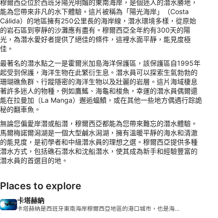
穆爾西亞位於西班牙陽光明媚的東南海岸，是個迷人的潛水勝地，
能為您帶來非凡的水下體驗。這片被稱為「陽光海岸」（Costa
Cálida）的地區擁有250公里長的海岸線，潛水環境多樣，從原始
的岩石區到寧靜的沙灘應有盡有。穆爾西亞全年約有300天的陽
光，為潛水愛好者提供了絕佳的條件，這裡水面平靜，能見度極
佳。
最著名的潛水點之一是霍爾米加島海洋保護區，該保護區自1995年
起受到保護，海洋生物在此繁衍生息。潛水員可以探索生氣勃勃的
珊瑚礁魚群、行蹤隱密的海洋生物以及壯麗的岩層。這片海域棲息
著許多迷人的物種，例如鷹鰩、海龜和梭魚，幸運的潛水員偶爾還
能在拉曼加（La Manga）邂逅蝠鱝，或在其他一些地方偶遇行踪詭
秘的翻車魚。
無論您偏愛岸潛或船潛，穆爾西亞都能為您帶來難忘的潛水體驗。
馬爾梅諾爾潟湖是一個大型鹹水潟湖，擁有溫暖平靜的海水和清澈
的能見度，是初學者和中級潛水員的理想之選。穆爾西亞提供多種
潛水方式，包括礁石潛水和沈船潛水，使其成為新手和經驗豐富的
潛水員的首選目的地。
Places to explore
卡塔赫納
卡塔赫納是西班牙東南海岸穆爾西亞地區的港口城市，也是海軍
基地，以其�