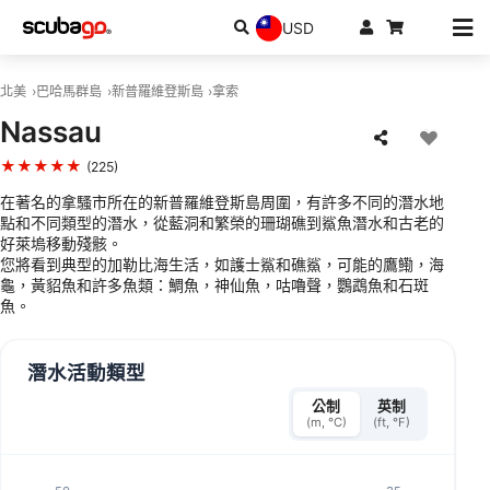
USD
北美
巴哈馬群島
新普羅維登斯島
拿索
Nassau
★★★★★
(225)
在著名的拿騷市所在的新普羅維登斯島周圍，有許多不同的潛水地
點和不同類型的潛水，從藍洞和繁榮的珊瑚礁到鯊魚潛水和古老的
好萊塢移動殘骸。
您將看到典型的加勒比海生活，如護士鯊和礁鯊，可能的鷹鰳，海
龜，黃貂魚和許多魚類：鯛魚，神仙魚，咕嚕聲，鸚鵡魚和石斑
魚。
潛水活動類型
公制
英制
(m, °C)
(ft, °F)