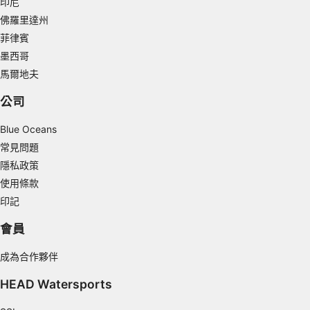
印尼
Create profiles for personalised advertising
佛羅里達州
菲律賓
Use profiles to select personalised
advertising
墨西哥
馬爾地夫
Create profiles to personalise content
公司
Use profiles to select personalised content
Blue Oceans
Measure advertising performance
常見問題
隱私政策
Measure content performance
使用條款
Understand audiences through statistics or
印記
combinations of data from different sources
會員
Develop and improve services
成為合作夥伴
Use limited data to select content
HEAD Watersports
IAB Special Features:
Use precise geolocation data