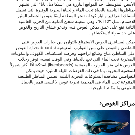
الأبيض المتوسط. أحد المواقع البارزة هي "سيكا ديل بابا" التي تشتهر
بمناظرها النابضة بالحياة تحت الماء والحياة البحرية الوفيرة التي تشمل
أسماك القراقير والباراكودا. تفتخر المنطقة أيضًا بغوص الحطام المثير
للاهتمام، مثل "KT12"، وهي سفينة شحن ألمانية من الحرب العالمية
الثانية تقع على عمق يمكن الغوص فيه، وتدعو عشاق التاريخ والغوص
على حد سواء لاستكشافها.
يمكن لمسافري الغوص الاستمتاع بالتوازن بين خيارات الغوص على
الشاطئ والغوص على متن القوارب المعيشية (liveaboards). الغوص
على الشاطئ متاح وشائع لراحتهم وفرصة استكشاف الكهوف والتكوينات
الصخرية تحت الماء التي تعج بالحياة. وفي الوقت نفسه، توفر رحلات
الغوص على متن القوارب المعيشية (liveaboards) استكشافًا أكثر شمولاً
للمحمية البحرية، بما في ذلك الغوصات الليلة المثيره حيث يمكن
للغواصين مشاهدة السلوكيات البحرية الليلية. تضمن المناظر الطبيعية
المتنوعة تحت الماء في المحمية تجربة غوص لا تُنسى تتميز بالجمال
الطبيعي والمكائد التاريخية.
مراكز الغوص