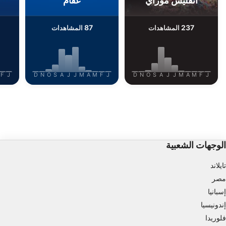
أنقليس موراي
عقام
87
237
المشاهدات
المشاهدات
F
J
D
N
O
S
A
J
J
M
A
M
F
J
D
N
O
S
A
J
J
M
A
M
F
J
الوجهات الشعبية
تايلاند
مصر
إسبانيا
إندونيسيا
فلوريدا