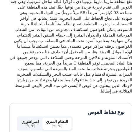
تقع منطقة مارينا مارينا بروتيتا دي تافولارا قبالة ساحل سردينيا، وهي جنة
الغوص التي تقدم تجربة فريدة من نوعها حقًا. تمتد هذه المنطقة على
مساحة 93 كيلومتراً مربعاً (58 ميلاً مربعاً) من المياه المحمية، وهي
شهادة على نجاح الحفاظ على البيئة البحرية. فمنذ إنشائها في أواخر
التسعينيات، ازدهرت المنطقة لتصبح نظاماً بيئياً نابضاً بالحياة البحرية
المتنوعة. يمكن للغواصين استكشاف مجموعة من البيئات، من الشعاب
المرجانية المذهلة والجدران المثيرة إلى حطام السفن المثير للاهتمام،
وكل منها يعد بمغامرة آسرة تحت الماء. في المنطقة ب، يجب أن يكون
الغواصون برفقة مراكز غوص معتمدة، مما يضمن استكشافاً مستداماً
لهذه الموائل الثمينة. هنا، من المحتمل أن تصادف هنا مجموعة من
الأسماك الملونة والدلافين المرحة وحتى السلاحف التي تزدهر جميعها في
هذا الملاذ المحمي. توفر المنطقة C مزيداً من الحرية، مما يسمح
للغواصين بتجربة عجائب ما تحت الماء بالسرعة التي تناسبهم. تضيف
الميزات المثيرة للاهتمام مثل غابات عشب البحر والتشكيلات الصخرية
الفريدة من نوعها إلى جاذبية تافولارا مما يجعلها وجهة لا بد من زيارتها
لأولئك الذين يبحثون عن غوص لا يُنسى في مياه البحر الأبيض المتوسط
المتلألئة في إيطاليا.
نوع نشاط الغوص
النظام المتري
امبراطوري
(ft, °F)
(m, °C)