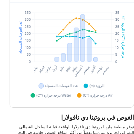
الغوص في بروتيتا دي تافولارا
توفر منطقة مارينا بروتيتا دي تافولارا الواقعة قبالة الساحل الشمالي
الشرقي لجزيرة سردينيا بعضاً من أكثر مواقع الغوص جاذبية في البحر