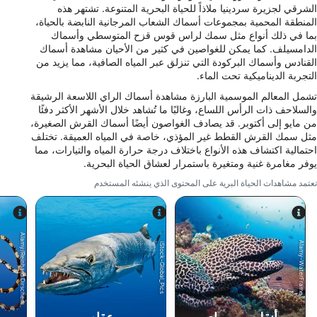
الشرقي لجزيرة سردينيا ملاذاً للحياة البحرية المتنوعة. تشتهر هذه
تطوير الخدمات وتحسينها
المنطقة المحمية بمجموعات أسماك الشعاب المرجانية النابضة بالحياة،
بما في ذلك أنواع مثل سمك لراس قوس قزح المتوسطي وأسماك
الدامسيلف. كما يمكن للغواصين في كثير من الأحيان مشاهدة أسماك
استخدام بيانات محدودة لتحديد المحتوى
القنادس وأسماك البركودة التي تنزلق عبر المياه الصافية، مما يزيد من
ميزات IAB الخاصة:
التجربة الديناميكية تحت الماء.
استخدام بيانات الموقع الجغرافي الدقيقة
تشمل المعالم الموسمية البارزة مشاهدة أسماك الراي اللاسعة الرشيقة
والسلاحف ذات الرأس اللساع، وغالبًا ما تُشاهد خلال الأشهر الأكثر دفئًا
من مايو إلى أكتوبر. قد يصادف الغواصون أيضًا أسماك القرش الصغيرة،
تحديد الأجهزة بناءً على المعلومات المطلوبة فعلياً.
مثل سمك القرش القطط غير المؤذي، خاصة في المياه العميقة. تختلف
أغراض المعالجة غير المتعلقة بـ IAB:
احتمالية اكتشاف هذه الأنواع باختلاف درجة حرارة المياه والتيارات، مما
يوفر مغامرة غنية ومتغيرة باستمرار لعشاق الحياة البحرية.
ضروري
تعتمد مشاهدات الحياة البرية على المحتوى الذي ينشئه المستخدم
الأداء
الوظائف
Alamy/Reinhard Dirscherl
Alamy-WaterFrame
iStock-Global_Pics
الإعلان