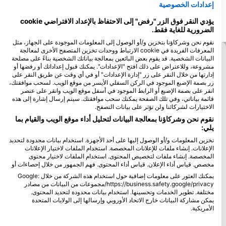
رملية (بابا 1 وبابا 2)
تنقسم المياه الضحلة إلى قسمين بواسطة قناة
إعدادات الخصوصية
من الأول 15 متراً، بينما ي
رملية (بابا 1 وبابا 2). يبلغ ارتفاع الجزء العلوي
24 متراً. الجوانب المميزة ل
من الأول 15 متراً، بينما يبلغ ارتفاع الجزء الثاني
يؤدي النقر فوق الزر "رفض" إلى الاحتفاظ بالإعداد الافتراضي cookie
الهائلة من الأسماك وبيئة الحجز
24 متراً. الجوانب المميزة للغوص هي الكمية
الضرورية للغاية فقط.
الهائلة من الأسماك والبيئة المرجانية الأصلية.
نقوم نحن وشركاؤنا بتخزين و/أو الوصول إلى المعلومات الموجودة على الجهاز، مثل
المعرفات الفريدة في cookie الارتباط ووحدات تخزين المتصفح الأخرى لمعالجة
البيانات الشخصية. قد يقوم بعض البائعين بمعالجة بياناتك الشخصية بناءً على مصلحة
مشروعة، وللاعتراض على ذلك افتح "الإعدادات". يمكنك قبول إعداداتك أو رفضها أو
إدارتها من خلال النقر على زر "إدارة الإعدادات" أو في أي وقت عن طريق النقر على
زر بصمة الإصبع الموجود في الركن السفلي الأيسر من موقع الويب. لسحب موافقتك،
انقر على بصمة الإصبع أو الرابط الموجود في أسفل موقع الويب وانقر على عنصر
قائمة بياناتي، وفي تلك الصفحة يمكنك سحب موافقتك. سيتم إرسال إشارة إلى هذه
الاختيارات لشركائنا ولن تؤثر على بيانات التصفح.
نقوم نحن وشركاؤنا بمعالجة البيانات لتحليل أداء موقع الويب والقيام بما
يلي:
تخزين المعلومات و/أو الوصول إليها على أحد الأجهزة. استخدام بيانات محدودة لتحديد
الإعلانات. إنشاء ملفات للإعلانات المخصصة. استخدام الملفات لاختيار الإعلانات
المخصصة. إنشاء ملفات لتخصيص المحتوى. استخدام الملفات لاختيار محتوى
مخصص. قياس أداء الإعلان. قياس أداء المحتوى. فهم الجمهور من خلال إحصاءات أو
يمكنك العثور على معلومات إضافية حول استخدام هذه الشركة من خلال Google:
https://business.safety.google/privacy/مجموعات من البيانات من مصادر
مختلفة. تطوير الخدمات وتحسينها. استخدام بيانات محدودة لتحديد المحتوى.
يمكن مشاركة البيانات خارج الاتحاد الأوروبي وإرسالها إلى الولايات المتحدة
الأمريكية.
تنطبق موافقتك وسياسة cookie فقط على هذا الموقع/التطبيق.