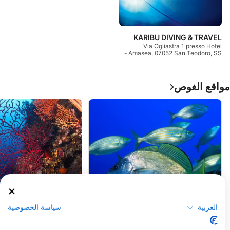
KARIBU DIVING & TRAVEL
Via Ogliastra 1 presso Hotel
Amasea, 07052 San Teodoro, SS -
إيطاليا
مواقع الغوص
 DIVING CLUB, 07021 Arzachena
ORSO DIVING CLUB, 07021 Arzachena
العربية
سياسة الخصوصية
Secca del Papa
Tavolara - Secca del Papa 2
(★4.4)
(★4.4)
تنقسم المياه الضحلة إلى قسم