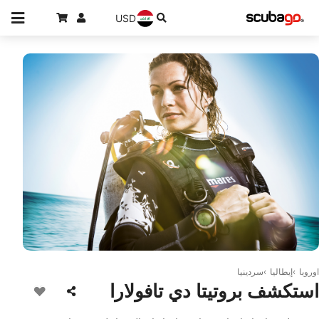
USD
© Mares
اوروبا
إيطاليا
سردينيا
استكشف بروتيتا دي تافولارا