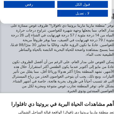
عرض قائمة الشركاء (1 موردي IAB)
قبول الكل
رفض
نحن نستخدم بياناتك للأغراض التالية:
لا ، تعديل
أغراض معالجة IAB:
أفضل الشهور للغوص في بروتيتا دي تافلوارا
تخزين المعلومات و/أو الوصول إليها على أحد الأجهزة
توفر "منطقة مارينا مارينا بروتيتا دي تافولارا" ظروف غوص ممتازة على
مدار العام، مما يجعلها وجهة شهيرة للغواصين. تتراوح درجات حرارة
استخدام بيانات محدودة لتحديد الإعلانات
المياه من 14 درجة مئوية / 57 درجة فهرنهايت في الشتاء إلى 26 درجة
مئوية / 79 درجة فهرنهايت في الصيف، مما يوفر ظروفاً مريحة
إنشاء ملفات للإعلانات المخصصة
للغواصين. عادةً ما تكون الرؤية عالية، وغالبًا ما تتجاوز 30 مترًا/98 قدمًا،
مما يسمح بمشاهدة واضحة للحياة البحرية النابضة بالحياة والمناظر
الطبيعية تحت الماء.
استخدام الملفات لاختيار الإعلانات المخصصة
يمكن الغوص على مدار العام، على الرغم من أن أفضل الظروف تكون
إنشاء ملفات لتخصيص المحتوى
عادةً من مايو إلى أكتوبر عندما يكون الطقس أكثر استقراراً. خلال هذه
الأشهر، تشهد المنطقة بحارًا أكثر هدوءًا ورياحًا أقل، مما يقلل من تأثير
استخدام الملفات لاختيار محتوى مخصص
التيارات. ومع ذلك، يجب أن يتوخى الغواصون الحذر من رياح الميسترال
التي قد تتسبب أحياناً في ظروف بحرية هائجة، خاصة في أشهر الشتاء.
بشكل عام، توفر المنطقة تجارب غوص متنوعة ومجزية لكل من
قياس أداء الإعلان
الغواصين المبتدئين وذوي الخبرة.
قياس أداء المحتوى
أهم مشاهدات الحياة البرية في بروتيتا دي تافلوارا
فهم الجمهور من خلال إحصاءات أو مجموعات من
البيانات من مصادر مختلفة
تعد منطقة مارينا بروتيتا دي تافولارا الواقعة قبالة الساحل الشمالي