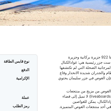
جزر سليمان هي مجموعة من الجزر البركانية والجزر المرجانية البالغ عددها 922 جزيرة بركانية وجزيرة
نوع قابس الطاقة
 ست جزر رئيسية هي: غوادالكنال
لمرجانية الضحلة التي لم تكتشفها
الدفع
ام والجدران شديدة الانحدار وقاع
، فإن الغوص في جزر سليمان يحتوي
الإكرامية
ر الغوص من مزيج من منتجعات
الغوص والقوارب المعيشية (liveaboards). ونظراً لأن القوارب المعيشية (liveaboards) لا تميل إلى قضاء
عملة
دالكنال، يمكن للغواصين
رمز الطلب
في أحد منتجعات الغوص المتميزة.