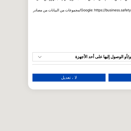
يمكنك العثور على معلومات إضافية حول استخدام هذه الشركة من خلال Google: https://business.safety.google/privacy/مجموعات من البيانات من مصادر
أو الوصول إليها على أحد الأجهزة
م بيانات محدودة لتحديد الإعلانات
لا ، تعديل
إنشاء ملفات للإعلانات المخصصة
ملفات لاختيار الإعلانات المخصصة
إنشاء ملفات لتخصيص المحتوى
م الملفات لاختيار محتوى مخصص
قياس أداء الإعلان