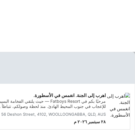
اهرب إلى الجنة. انغمس في الأسطورة.
مرحبًا بكم في Fatboys Resort — حيث 
للإعجاب في جنوب المحيط الهادئ. منذ لحظة وصولكم، تتباطأ وت
سطح الماء مباشرةً.يقع هذا الملاذ الجزري الحصري في جزيرة مب
 It, 56 Deshon Street, 4102, WOOLLOONGABBA, QLD, AUS
جيزو والمطار، وهو سحر استوائي خالص. مع ستة أكواخ مذهلة ع
٢٨ سبتمبر ٢٠٢٦ م
ومريحة حيث يشعر كل ضيف وكأنه اكتشف جزءًا سريًّا من الجنة.
الفخامة العصرية. تخيل إطلالات بانورامية على المحيط، وشرف
الشاطئ. هذه هي الحياة على الجزيرة في أبهى صورها.تجربة 