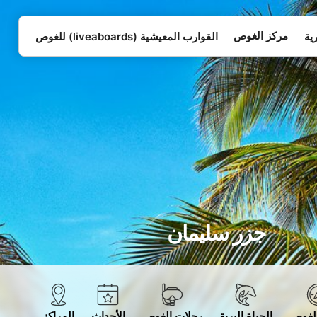
مركز الغوص
ية
القوارب المعيشية (liveaboards) للغوص
جزر سليمان
الغوص
الحياة البرية
رحلات الغوص
الأحداث
المراكز