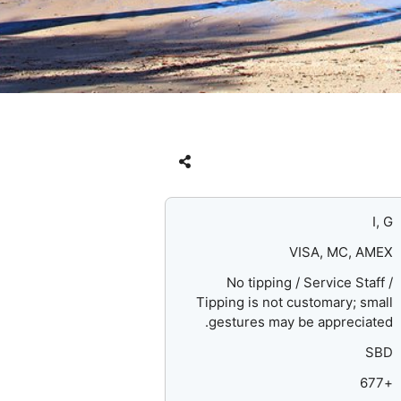
I, G
VISA, MC, AMEX
No tipping / Service Staff /
Tipping is not customary; small
gestures may be appreciated.
SBD
+677