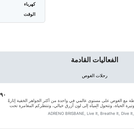
كهرباء
الوقت
الفعاليات القادمة
رحلات الغوص
يلتقي الفخامة البسيطة مع الغوص على مستوى عالمي في واحدة من أكثر الجواهر الخفية إثارةً
يرة الحياة، وتتحول المياه إلى لون أزرق خيالي، وتنتظركم المغامرة تحت
امبانغا التي تبدو وكأنها بطاقة بريدية، على بعد رحلة قصيرة بالقارب من
ADRENO BRISBANE, Live It, Breathe It, Dive
لى الواجهة البحرية ومنزل شاطئي أنيق، يوفر فاتبويز أجواءً حميمة
تم بناء كل كوخ يدويًّا باستخدام مواد تقليدية، ممزوجة بسلاسة مع
ات خاصة، والاستيقاظ على صوت الأمواج الهادئة وهي تتلاطم على
غوص عالمية المستوى على بعد خطوات منكتشتهر جزر سليمان بأنها وجهة