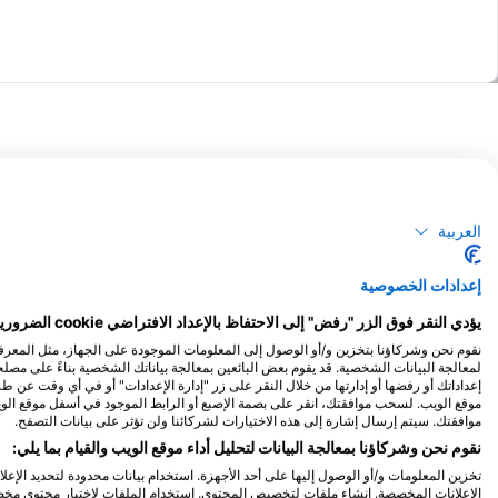
أسطورية للغوص — وتقع Fatboys في 
انسيابي مذهل على جدار منحدر يزخر بالألوان. انزلق بين الشعاب
عشاق التصوير الماكرو! هذه الجوهرة الخفية تعج بالحياة — ا
الشعاب المرجانية اللينة والصلبة.جراند سنترال ريفابدأ في حد
التيارات أسرابًا من الأسماك والباراكودا والتونة وأسماك الق
موقع الغوص بالانجراف على الجدار الخارجي هذا، الذي يعود تا
ضخمة، وفرس البحر القزم، ولقاءات منتظمة مع الكائنات البحر
الشعاب المرجانية الملونة، وأسماك الراي اللساع، والرخويات ا
الأعماق التي تتراوح بين 7 و37 مترًا،
العربية
وممارسي السباحة بالقصبة. واحدة من أكثر آثار الحرب العالمية 
مجرد رحلة غوصإنها مغامرة واسترخاء وتاريخ ورفاهية استوائي
إعدادات الخصوصية
ووجهة لا تزال جميلة وبكر.الأماكن محدودة — لا تفوت فرصتك
يؤدي النقر فوق الزر "رفض" إلى الاحتفاظ بالإعداد الافتراضي cookie الضرورية للغاية فقط.
ne&consultant=Yvonne&destination=Solomon%20Isl-
arturepoint=Aust-Brisbane,%20QLD&DepositAmt=700
لمعالجة البيانات الشخصية. قد يقوم بعض البائعين بمعالجة بياناتك الشخصية بناءً على مص
إعداداتك أو رفضها أو إدارتها من خلال النقر على زر "إدارة الإعدادات" أو في أي وقت عن 
موقع الويب. لسحب موافقتك، انقر على بصمة الإصبع أو الرابط الموجود في أسفل موقع ال
موافقتك. سيتم إرسال إشارة إلى هذه الاختيارات لشركائنا ولن تؤثر على بيانات التصفح.
نقوم نحن وشركاؤنا بمعالجة البيانات لتحليل أداء موقع الويب والقيام بما يلي:
تخزين المعلومات و/أو الوصول إليها على أحد الأجهزة. استخدام بيانات محدودة لتحديد الإعل
الإعلانات المخصصة. إنشاء ملفات لتخصيص المحتوى. استخدام الملفات لاختيار محتوى مخصص