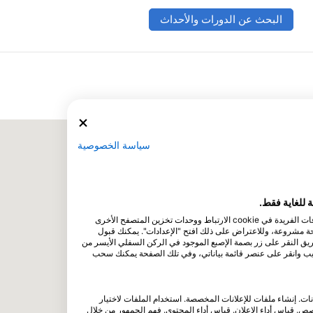
قلب هذه الوجهة. توقع مياه صافية كالكريستال، وشعاب مرجانية نابضة بالحياة، وحركة أسماك
المحيطات، وحطام سفن غنية بالتاريخ لا يحظى بتجربتها سوى قلة من الغواصين في العالم.أبرز معالم Dive SiteOne Tree Reefغوص
البحث عن الدورات والأحداث
 المرجانية الصلبة واللينة، ومراوح البحر، والرخويات العارية، بينما تراقب
أسماك الراي اللساع العملاقة، وأسماك الراي النسر، وأسماك قرش الشعاب ذات الأطراف السوداء والبيضاء.Secret Spot Reefحلم
لسلاحف، والحبار، وفرس البحر، وأسماك الراي النسر، ومزيج غني من
يقة مرجانية نابضة بالحياة، ثم انطلق نحو منحدر دراماتيكي حيث تجذب
رش وأسماك الراي النسر. حركة مثيرة، وابتسامات عريضة.جزيرة كينيدييتميز
ريخه إلى زمن بعيد وسمي تيمناً بـ«جون كينيدي»، بوجود مروحة بحرية
ية السطحية.جوز وول ريفمنحدر عميق مذهل مع رؤية استثنائية. توقع رؤية
لعارية، وشقائق النعمان الوردية المذهلة.حطام السفينة «توا مارو» من
الحرب العالمية الثانيةانغمس في التاريخ على متن هذه السفينة اليابانية التي يبلغ وزنها 6,700 طن، والتي غرقت في عام 1943. استكشف
 واكتشف زجاجات الساكي والرصاصات والفوانيس وحتى اسطوانات دبابة فردية.طائرة «هيلكات»
سياسة الخصوصية
المقاتلة الأمريكية من الحرب العالمية الثانيةطائرة مقاتلة مذهلة وسليمة ترقد على عمق 9 أمتار فقط من المياه — وهي مثالية للغواصين
الثانية سهولة في الوصول إليها التي قد تراها على الإطلاق.هذه أكثر من
ة، كل ذلك في تجربة واحدة لا تُنسى. أماكن إقامة محدودة، وغوص مذهل،
 للغوص في أحد أفضل الأسرار المحفوظة في العالم. احجز الآن واستمتع
بتجربة Fatboys Resort بنفسك.رابط نموذج الحجز عبر الإنترنتwww.diveadventures.com.au/pages/booking-final.php?
booking=30647&agent=Adreno%20Ocean%20Outfitters%20Brisba
Gizo&departuredate=28/09/2026&dep
نقوم نحن وشركاؤنا بتخزين و/أو الوصول إلى المعلومات الموجودة على الجهاز، مثل المعرفات الفريدة في cookie الارتباط ووحدات تخزين المتصفح الأخرى
لحة مشروعة، وللاعتراض على ذلك افتح "الإعدادات". يمكنك قبول
طريق النقر على زر بصمة الإصبع الموجود في الركن السفلي الأيسر من
ويب وانقر على عنصر قائمة بياناتي، وفي تلك الصفحة يمكنك سحب
انات. إنشاء ملفات للإعلانات المخصصة. استخدام الملفات لاختيار
. قياس أداء الإعلان. قياس أداء المحتوى. فهم الجمهور من خلال