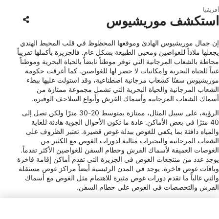
أفريقيا
استكشف موريشيوس
إن جمال موريشيوس الهادئ وموقعها المحظوظ في قلب المحيط الهندي
يجعلها ملاذاً للغواصين ومحبي الطبيعة بشكل عام. فالجزيرة بأكملها تقريباً
محاطة بالشعاب المرجانية التي توفر موطناً نابضاً بالحياة البحرية وموطناً
غنياً للحياة البحرية وإمكانيات لا حصر لها للغواصين. كما أغرقت حكومة
موريشيوس سفنًا كشعاب مرجانية اصطناعية، وقد استولت عليها ببطء
الشعاب المرجانية والحياة البحرية التي تشمل مجموعة ممتازة من
أسماك الشعاب المرجانية وأسماك القرش وأنواع السلاحف الوفيرة.
الرؤية، على سبيل المثال، ممتازة بمتوسط 20-30 مترًا ولكن تصل إلى
40 مترًا في بعض الأماكن. عادة ما تكون الأحوال الجوية هادئة للغاية
والمياه دافئة بما يكفي للغوص ببدلة غوص قصيرة. تعتبر الظروف على
الشعاب المرجانية والبحيرات مثالية لدورات الغوص مع الكثير من
الغوصات العميقة لأسماك القرش وحطام السفن للغواصين الأكثر تقدماً.
يوجد عدد من منتجعات الغوص في الجزيرة التي تقدم أماكن إقامة فاخرة
وباقات غوص فاخرة. يوجد في المدن الرئيسية أيضاً مراكز غوص مستقلة
والتي غالباً ما تقدم دورات غوص مثيرة للاهتمام مثل الغوص مع أسماك
القرش والتخصصات في الغوص على حطام السفن.
نوع قابس الطاقة
C, G