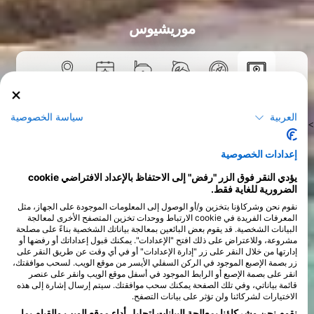
موريشيوس
دورات
العربية
سياسة الخصوصية
>
إعدادات الخصوصية
يؤدي النقر فوق الزر "رفض" إلى الاحتفاظ بالإعداد الافتراضي cookie
الضرورية للغاية فقط.
نقوم نحن وشركاؤنا بتخزين و/أو الوصول إلى المعلومات الموجودة على الجهاز، مثل
المعرفات الفريدة في cookie الارتباط ووحدات تخزين المتصفح الأخرى لمعالجة
البيانات الشخصية. قد يقوم بعض البائعين بمعالجة بياناتك الشخصية بناءً على مصلحة
مشروعة، وللاعتراض على ذلك افتح "الإعدادات". يمكنك قبول إعداداتك أو رفضها أو
إدارتها من خلال النقر على زر "إدارة الإعدادات" أو في أي وقت عن طريق النقر على
زر بصمة الإصبع الموجود في الركن السفلي الأيسر من موقع الويب. لسحب موافقتك،
انقر على بصمة الإصبع أو الرابط الموجود في أسفل موقع الويب وانقر على عنصر
قائمة بياناتي، وفي تلك الصفحة يمكنك سحب موافقتك. سيتم إرسال إشارة إلى هذه
الاختيارات لشركائنا ولن تؤثر على بيانات التصفح.
نقوم نحن وشركاؤنا بمعالجة البيانات لتحليل أداء موقع الويب والقيام بما