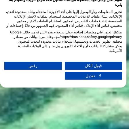
يلي:
تخزين المعلومات و/أو الوصول إليها على أحد الأجهزة. استخدام بيانات محدودة لتحديد
الإعلانات. إنشاء ملفات للإعلانات المخصصة. استخدام الملفات لاختيار الإعلانات
المخصصة. إنشاء ملفات لتخصيص المحتوى. استخدام الملفات لاختيار محتوى
مخصص. قياس أداء الإعلان. قياس أداء المحتوى. فهم الجمهور من خلال إحصاءات أو
يمكنك العثور على معلومات إضافية حول استخدام هذه الشركة من خلال Google:
https://business.safety.google/privacy/مجموعات من البيانات من مصادر
مختلفة. تطوير الخدمات وتحسينها. استخدام بيانات محدودة لتحديد المحتوى.
يمكن مشاركة البيانات خارج الاتحاد الأوروبي وإرسالها إلى الولايات المتحدة
الأمريكية.
تنطبق موافقتك وسياسة cookie فقط على هذا الموقع/التطبيق.
عرض قائمة الشركاء (1 موردي IAB)
قبول الكل
رفض
نحن نستخدم بياناتك للأغراض التالية:
لا ، تعديل
أغراض معالجة IAB:
تخزين المعلومات و/أو الوصول إليها على أحد الأجهزة
استخدام بيانات محدودة لتحديد الإعلانات
إنشاء ملفات للإعلانات المخصصة
استخدام الملفات لاختيار الإعلانات المخصصة