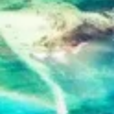
إنشاء ملفات لتخصيص المحتوى
استخدام الملفات لاختيار محتوى مخصص
قياس أداء الإعلان
قياس أداء المحتوى
فهم الجمهور من خلال إحصاءات أو مجموعات من
البيانات من مصادر مختلفة
تطوير الخدمات وتحسينها
استخدام بيانات محدودة لتحديد المحتوى
ميزات IAB الخاصة:
استخدام بيانات الموقع الجغرافي الدقيقة
تحديد الأجهزة بناءً على المعلومات المطلوبة فعلياً.
أغراض المعالجة غير المتعلقة بـ IAB: