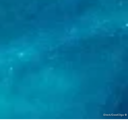
© iStock/GoodOlga