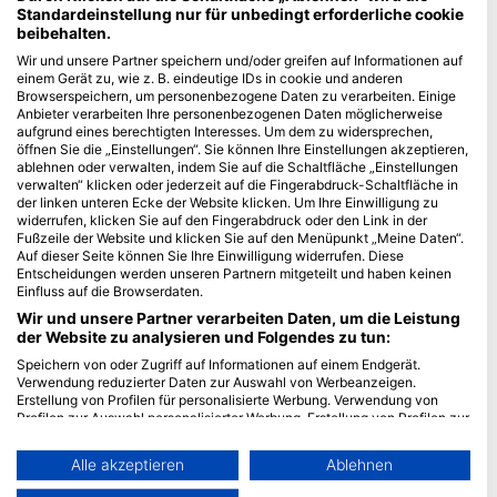
Standardeinstellung nur für unbedingt erforderliche cookie
beibehalten.
Blue Oceans
Wir und unsere Partner speichern und/oder greifen auf Informationen auf
Häufig gestellte Fragen
einem Gerät zu, wie z. B. eindeutige IDs in cookie und anderen
Datenschutzerklärung
Browserspeichern, um personenbezogene Daten zu verarbeiten. Einige
Anbieter verarbeiten Ihre personenbezogenen Daten möglicherweise
Nutzungsbedingungen
aufgrund eines berechtigten Interesses. Um dem zu widersprechen,
Impressum
öffnen Sie die „Einstellungen“. Sie können Ihre Einstellungen akzeptieren,
ablehnen oder verwalten, indem Sie auf die Schaltfläche „Einstellungen
verwalten“ klicken oder jederzeit auf die Fingerabdruck-Schaltfläche in
Mitgliedschaft
der linken unteren Ecke der Website klicken. Um Ihre Einwilligung zu
widerrufen, klicken Sie auf den Fingerabdruck oder den Link in der
Partner werden
Fußzeile der Website und klicken Sie auf den Menüpunkt „Meine Daten“.
Auf dieser Seite können Sie Ihre Einwilligung widerrufen. Diese
Entscheidungen werden unseren Partnern mitgeteilt und haben keinen
HEAD Watersports
Einfluss auf die Browserdaten.
Wir und unsere Partner verarbeiten Daten, um die Leistung
SSI
der Website zu analysieren und Folgendes zu tun:
LiveAboard.com
Speichern von oder Zugriff auf Informationen auf einem Endgerät.
Verwendung reduzierter Daten zur Auswahl von Werbeanzeigen.
Mares
Erstellung von Profilen für personalisierte Werbung. Verwendung von
Aqualung
Profilen zur Auswahl personalisierter Werbung. Erstellung von Profilen zur
Personalisierung von Inhalten. Verwendung von Profilen zur Auswahl
Apeks
personalisierter Inhalte. Messung der Werbeleistung. Messung der
Alle akzeptieren
Ablehnen
rEvo
Performance von Inhalten. Analyse von Zielgruppen durch Statistiken
oder Kombinationen von Daten aus verschiedenen Quellen. Entwicklung