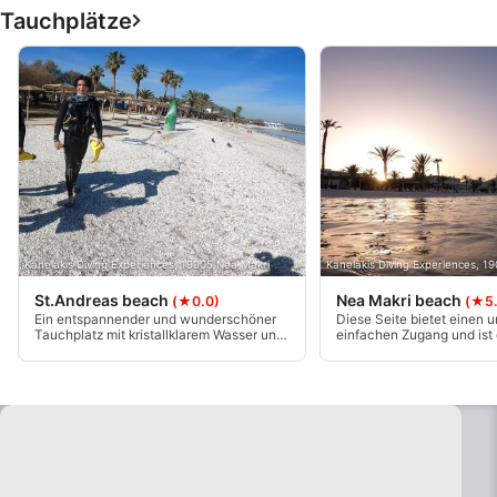
Tauchplätze
Kanelakis Diving Experiences, 19005 Nea Makri
Kanelakis Diving Experiences, 1
St.Andreas beach
Nea Makri beach
(★0.0)
(★5.
Ein entspannender und wunderschöner
Diese Seite bietet einen 
Tauchplatz mit kristallklarem Wasser und
einfachen Zugang und ist 
viel Meeresleben.Sehr einfacher Zugang
für Taucher aller Erfahrun
mit Dusch- und
gibt einen geräumigen Ber
Umkleidemöglichkeiten.Ideal für
Bänken für die bequeme V
Lektionen und Erkundungstauchgänge.
Ausrüstung sowie Dusche
Umkleideräume für zusätz