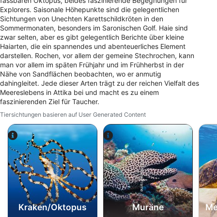
fassbaren Oktopus, beides faszinierende Begegnungen für
Explorers. Saisonale Höhepunkte sind die gelegentlichen
Sichtungen von Unechten Karettschildkröten in den
Sommermonaten, besonders im Saronischen Golf. Haie sind
zwar selten, aber es gibt gelegentlich Berichte über kleine
Haiarten, die ein spannendes und abenteuerliches Element
darstellen. Rochen, vor allem der gemeine Stechrochen, kann
man vor allem im späten Frühjahr und im Frühherbst in der
Nähe von Sandflächen beobachten, wo er anmutig
dahingleitet. Jede dieser Arten trägt zu der reichen Vielfalt des
Meereslebens in Attika bei und macht es zu einem
faszinierenden Ziel für Taucher.
Tiersichtungen basieren auf User Generated Content
Alamy/Reinhard Dirscherl
Alamy-WaterFrame
Kraken/Oktopus
Muräne
Me