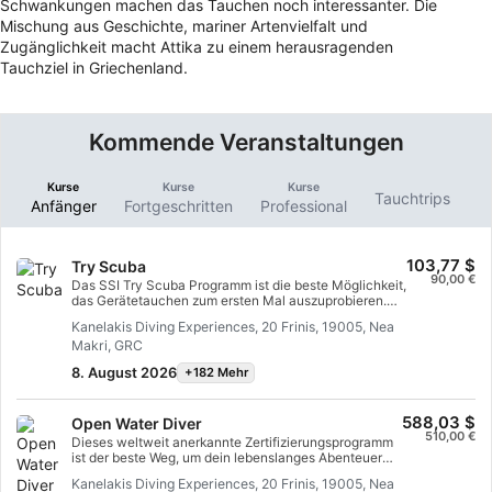
Schwankungen machen das Tauchen noch interessanter. Die
Mischung aus Geschichte, mariner Artenvielfalt und
Zugänglichkeit macht Attika zu einem herausragenden
Tauchziel in Griechenland.
Kommende Veranstaltungen
Kurse
Kurse
Kurse
Tauchtrips
Anfänger
Fortgeschritten
Professional
103,77 $
Try Scuba
90,00 €
Das SSI Try Scuba Programm ist die beste Möglichkeit,
das Gerätetauchen zum ersten Mal auszuprobieren.
Du bist in begrenztem Wasser und wirst von deinem
Kanelakis Diving Experiences, 20 Frinis, 19005, Nea
Instructor gut betreut, damit du diese ersten
Makri, GRC
unvergesslichen Atemzüge unter Wasser genießen und
die Magie des Tauchens erleben kannst. Am Ende
8. August 2026
+182 Mehr
dieses kurzen Kurses wirst du dir deine SSI Try Scuba
Anerkennungskarte verdient haben und zweifellos
wieder tauchen wollen. Endlose Tauchabenteuer
588,03 $
Open Water Diver
warten auf dich und mit diesem Kurs fängt alles an.
510,00 €
Beginne noch heute!
Dieses weltweit anerkannte Zertifizierungsprogramm
ist der beste Weg, um dein lebenslanges Abenteuer
als zertifizierter Taucher zu beginnen. Individuelles
Kanelakis Diving Experiences, 20 Frinis, 19005, Nea
Training wird mit praktischen Übungen auf dem