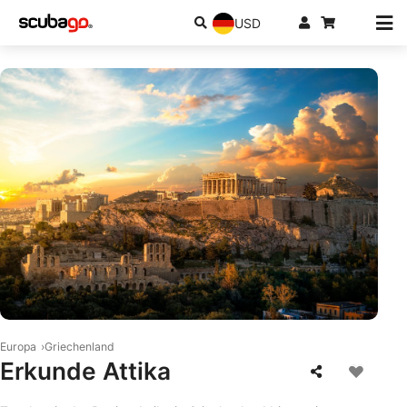
USD
© iStock/RobertBreitpaul
Europa
Griechenland
Erkunde Attika