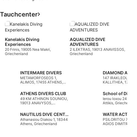
Tauchcenter
D
S
A
Kanelakis Diving
AQUALIZED DIVE
G
Experiences
ADVENTURES
20 Frinis, 19005 Nea Makri,
2 ILEKTRAS, 19013 ANAVISSOS,
Griechenland
Griechenland
INTERMARE DIVERS
METAMORFOSEOS 1,
147 IRAKLEOUS
ALIMOS, 17455 ATHENS,
KALLITHEA, 17672
Griechenland
ATHENS, Griechenl
ATHENS DIVERS CLUB
School of Diving
49 KM ATHINON SOUNIOU,
Ierou loxou 24, 1312
19013 ANAVYSOS,
Attikis, Griechenlan
Griechenland
NAUTILUS DIVE CENTER
Athanasiou Diakou 1, 18344
PSILORITOU 70, 17
Athens, Griechenland
AGIOS DIMITRIOS,
Griechenland