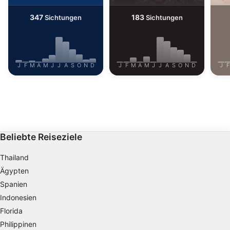
347
183
Sichtungen
Sichtungen
J
F
M
A
M
J
J
A
S
O
N
D
J
F
M
A
M
J
J
A
S
O
N
D
J
F
Beliebte Reiseziele
Thailand
Ägypten
Spanien
Indonesien
Florida
Philippinen