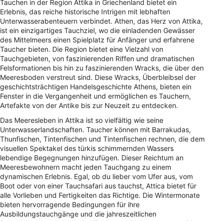
Tauchen in der Region Attika in Griechenland bietet ein
Erlebnis, das reiche historische Intrigen mit lebhaften
Unterwasserabenteuern verbindet. Athen, das Herz von Attika,
ist ein einzigartiges Tauchziel, wo die einladenden Gewässer
des Mittelmeers einen Spielplatz für Anfänger und erfahrene
Taucher bieten. Die Region bietet eine Vielzahl von
Tauchgebieten, von faszinierenden Riffen und dramatischen
Felsformationen bis hin zu faszinierenden Wracks, die über den
Meeresboden verstreut sind. Diese Wracks, Überbleibsel der
geschichtsträchtigen Handelsgeschichte Athens, bieten ein
Fenster in die Vergangenheit und ermöglichen es Tauchern,
Artefakte von der Antike bis zur Neuzeit zu entdecken.
Das Meeresleben in Attika ist so vielfältig wie seine
Unterwasserlandschaften. Taucher können mit Barrakudas,
Thunfischen, Tintenfischen und Tintenfischen rechnen, die dem
visuellen Spektakel des türkis schimmernden Wassers
lebendige Begegnungen hinzufügen. Dieser Reichtum an
Meeresbewohnern macht jeden Tauchgang zu einem
dynamischen Erlebnis. Egal, ob du lieber vom Ufer aus, vom
Boot oder von einer Tauchsafari aus tauchst, Attica bietet für
alle Vorlieben und Fertigkeiten das Richtige. Die Wintermonate
bieten hervorragende Bedingungen für ihre
Ausbildungstauchgänge und die jahreszeitlichen