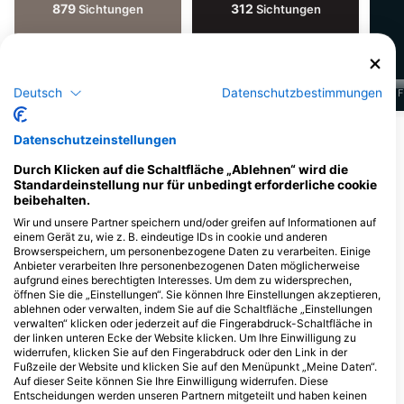
879
312
Sichtungen
Sichtungen
Deutsch
Datenschutzbestimmungen
J
F
M
A
M
J
J
A
S
O
N
D
J
F
M
A
M
J
J
A
S
O
N
D
J
F
Mehr Tiere anzeigen
Datenschutzeinstellungen
Durch Klicken auf die Schaltfläche „Ablehnen“ wird die
Standardeinstellung nur für unbedingt erforderliche cookie
Dive Center, die diesen Tauchplatz
beibehalten.
anbieten
Wir und unsere Partner speichern und/oder greifen auf Informationen auf
einem Gerät zu, wie z. B. eindeutige IDs in cookie und anderen
Browserspeichern, um personenbezogene Daten zu verarbeiten. Einige
Sea World Diving Center
Anbieter verarbeiten Ihre personenbezogenen Daten möglicherweise
aufgrund eines berechtigten Interesses. Um dem zu widersprechen,
Three Corners Sea Beach, 0100
SeaWorld Paradise Diving
Marsa Alam, Ägypten
öffnen Sie die „Einstellungen“. Sie können Ihre Einstellungen akzeptieren,
Center
ablehnen oder verwalten, indem Sie auf die Schaltfläche „Einstellungen
Novotel Marsa Alam Beach Resort,
verwalten“ klicken oder jederzeit auf die Fingerabdruck-Schaltfläche in
Marsa Alam Marsa Alam, Ägypten
der linken unteren Ecke der Website klicken. Um Ihre Einwilligung zu
widerrufen, klicken Sie auf den Fingerabdruck oder den Link in der
Fußzeile der Website und klicken Sie auf den Menüpunkt „Meine Daten“.
Blue Submarine diving center Happy Life Hotel, Blue Submarine diving centers Happy Life
Star Diving
Auf dieser Seite können Sie Ihre Einwilligung widerrufen. Diese
Entscheidungen werden unseren Partnern mitgeteilt und haben keinen
marsa alam happy life hotel
Alexander The Grea