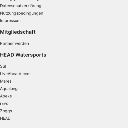
Datenschutzerklärung
Entwicklung und Verbesserung der
Nutzungsbedingungen
Angebote
Impressum
Verwendung reduzierter Daten zur Auswahl
Mitgliedschaft
von Inhalten
IAB-Besonderheiten:
Partner werden
Verwendung genauer Standortdaten
HEAD Watersports
Geräte anhand von aktiv angeforderten
SSI
Informationen identifizieren
LiveAboard.com
Nicht-IAB-Verarbeitungszwecke:
Mares
Notwendig
Aqualung
Apeks
Performance
rEvo
Funktional
Zoggs
HEAD
Werbung