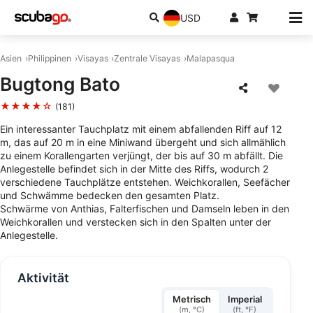
USD
Asien
Philippinen
Visayas
Zentrale Visayas
Malapasqua
Bugtong Bato
★★★★☆
(181)
Ein interessanter Tauchplatz mit einem abfallenden Riff auf 12
m, das auf 20 m in eine Miniwand übergeht und sich allmählich
zu einem Korallengarten verjüngt, der bis auf 30 m abfällt. Die
Anlegestelle befindet sich in der Mitte des Riffs, wodurch 2
verschiedene Tauchplätze entstehen. Weichkorallen, Seefächer
und Schwämme bedecken den gesamten Platz.
Schwärme von Anthias, Falterfischen und Damseln leben in den
Weichkorallen und verstecken sich in den Spalten unter der
Anlegestelle.
Aktivität
Metrisch
Imperial
(m, °C)
(ft, °F)