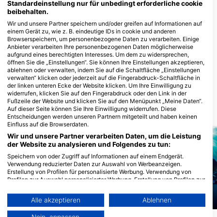
Standardeinstellung nur für unbedingt erforderliche cookie
Dive Center, die diesen Tauchplatz
beibehalten.
anbieten
Wir und unsere Partner speichern und/oder greifen auf Informationen auf
einem Gerät zu, wie z. B. eindeutige IDs in cookie und anderen
Browserspeichern, um personenbezogene Daten zu verarbeiten. Einige
Anbieter verarbeiten Ihre personenbezogenen Daten möglicherweise
Little Mermaid Dive Resort
aufgrund eines berechtigten Interesses. Um dem zu widersprechen,
Malapascua Island, 6013 Cebu,
DIVE NATION, DIVE NATION
öffnen Sie die „Einstellungen“. Sie können Ihre Einstellungen akzeptieren,
Cebu - Philippinen
MALAPASCUA
ablehnen oder verwalten, indem Sie auf die Schaltfläche „Einstellungen
Malapascua Island, Brgy Logon,
verwalten“ klicken oder jederzeit auf die Fingerabdruck-Schaltfläche in
6013 Daan Bantayan, Cebu -
der linken unteren Ecke der Website klicken. Um Ihre Einwilligung zu
Philippinen
widerrufen, klicken Sie auf den Fingerabdruck oder den Link in der
Fußzeile der Website und klicken Sie auf den Menüpunkt „Meine Daten“.
Auf dieser Seite können Sie Ihre Einwilligung widerrufen. Diese
Tauchplätze in der Nähe
Entscheidungen werden unseren Partnern mitgeteilt und haben keinen
Einfluss auf die Browserdaten.
Wir und unsere Partner verarbeiten Daten, um die Leistung
der Website zu analysieren und Folgendes zu tun:
Speichern von oder Zugriff auf Informationen auf einem Endgerät.
Verwendung reduzierter Daten zur Auswahl von Werbeanzeigen.
Erstellung von Profilen für personalisierte Werbung. Verwendung von
Profilen zur Auswahl personalisierter Werbung. Erstellung von Profilen zur
Personalisierung von Inhalten. Verwendung von Profilen zur Auswahl
personalisierter Inhalte. Messung der Werbeleistung. Messung der
Alle akzeptieren
Ablehnen
Performance von Inhalten. Analyse von Zielgruppen durch Statistiken
Mares
Mares
oder Kombinationen von Daten aus verschiedenen Quellen. Entwicklung
Nein, anpassen