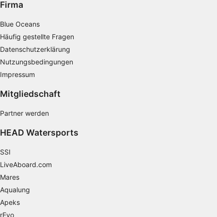
Firma
Erstellung von Profilen zur Personalisierung
von Inhalten
Blue Oceans
Häufig gestellte Fragen
Verwendung von Profilen zur Auswahl
Datenschutzerklärung
personalisierter Inhalte
Nutzungsbedingungen
Messung der Werbeleistung
Impressum
Messung der Performance von Inhalten
Mitgliedschaft
Analyse von Zielgruppen durch Statistiken
Partner werden
oder Kombinationen von Daten aus
verschiedenen Quellen
HEAD Watersports
Entwicklung und Verbesserung der
SSI
Angebote
LiveAboard.com
Verwendung reduzierter Daten zur Auswahl
Mares
von Inhalten
Aqualung
IAB-Besonderheiten:
Apeks
rEvo
Verwendung genauer Standortdaten