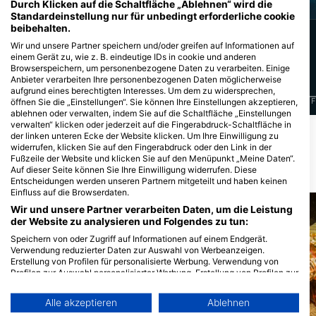
Durch Klicken auf die Schaltfläche „Ablehnen“ wird die
Standardeinstellung nur für unbedingt erforderliche cookie
beibehalten.
24
9
Sichtungen
Sichtungen
Wir und unsere Partner speichern und/oder greifen auf Informationen auf
einem Gerät zu, wie z. B. eindeutige IDs in cookie und anderen
Browserspeichern, um personenbezogene Daten zu verarbeiten. Einige
Anbieter verarbeiten Ihre personenbezogenen Daten möglicherweise
aufgrund eines berechtigten Interesses. Um dem zu widersprechen,
J
F
M
A
M
J
J
A
S
O
N
D
J
F
M
A
M
J
J
A
S
O
N
D
J
F
öffnen Sie die „Einstellungen“. Sie können Ihre Einstellungen akzeptieren,
ablehnen oder verwalten, indem Sie auf die Schaltfläche „Einstellungen
verwalten“ klicken oder jederzeit auf die Fingerabdruck-Schaltfläche in
Mehr Tiere anzeigen
der linken unteren Ecke der Website klicken. Um Ihre Einwilligung zu
widerrufen, klicken Sie auf den Fingerabdruck oder den Link in der
Fußzeile der Website und klicken Sie auf den Menüpunkt „Meine Daten“.
Auf dieser Seite können Sie Ihre Einwilligung widerrufen. Diese
Tauchplätze in der Nähe
Entscheidungen werden unseren Partnern mitgeteilt und haben keinen
Einfluss auf die Browserdaten.
Wir und unsere Partner verarbeiten Daten, um die Leistung
der Website zu analysieren und Folgendes zu tun:
Speichern von oder Zugriff auf Informationen auf einem Endgerät.
Verwendung reduzierter Daten zur Auswahl von Werbeanzeigen.
Erstellung von Profilen für personalisierte Werbung. Verwendung von
Profilen zur Auswahl personalisierter Werbung. Erstellung von Profilen zur
Personalisierung von Inhalten. Verwendung von Profilen zur Auswahl
personalisierter Inhalte. Messung der Werbeleistung. Messung der
Alle akzeptieren
Ablehnen
Performance von Inhalten. Analyse von Zielgruppen durch Statistiken