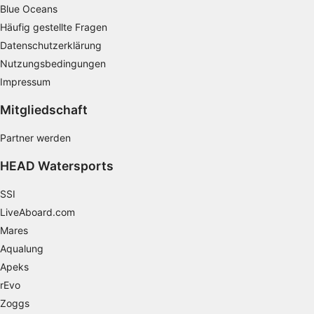
Speichern von oder Zugriff auf
Blue Oceans
Informationen auf einem Endgerät
Häufig gestellte Fragen
Verwendung reduzierter Daten zur Auswahl
Datenschutzerklärung
von Werbeanzeigen
Nutzungsbedingungen
Impressum
Erstellung von Profilen für personalisierte
Werbung
Mitgliedschaft
Verwendung von Profilen zur Auswahl
Partner werden
personalisierter Werbung
HEAD Watersports
Erstellung von Profilen zur Personalisierung
von Inhalten
SSI
Verwendung von Profilen zur Auswahl
LiveAboard.com
personalisierter Inhalte
Mares
Messung der Werbeleistung
Aqualung
Apeks
Messung der Performance von Inhalten
rEvo
Zoggs
Analyse von Zielgruppen durch Statistiken