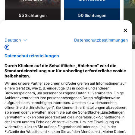
55
50
Sichtungen
Sichtungen
Deutsch
Datenschutzbestimmungen
J
F
M
A
M
J
J
A
S
O
N
D
J
F
M
A
M
J
J
A
S
O
N
D
J
F
Datenschutzeinstellungen
Mehr Tiere anzeigen
Durch Klicken auf die Schaltfläche „Ablehnen“ wird die
Standardeinstellung nur für unbedingt erforderliche cookie
Dive Center, die diesen Tauchplatz
beibehalten.
anbieten
Wir und unsere Partner speichern und/oder greifen auf Informationen auf
einem Gerät zu, wie z. B. eindeutige IDs in cookie und anderen
Browserspeichern, um personenbezogene Daten zu verarbeiten. Einige
Anbieter verarbeiten Ihre personenbezogenen Daten möglicherweise
Blue Planet Divers
aufgrund eines berechtigten Interesses. Um dem zu widersprechen,
150/1 Moo 1, Saladaan, 81150 Koh
Khao Lak Scuba Adventures
öffnen Sie die „Einstellungen“. Sie können Ihre Einstellungen akzeptieren,
Lanta, Krabi, Thailand
13/47 Moo 7, T. Khuk Khak, 82220
ablehnen oder verwalten, indem Sie auf die Schaltfläche „Einstellungen
A. Takuapa, Phang Nga, Thailand
verwalten“ klicken oder jederzeit auf die Fingerabdruck-Schaltfläche in
der linken unteren Ecke der Website klicken. Um Ihre Einwilligung zu
widerrufen, klicken Sie auf den Fingerabdruck oder den Link in der
Fußzeile der Website und klicken Sie auf den Menüpunkt „Meine Daten“.
Bambus Diving
Sea Bees Diving