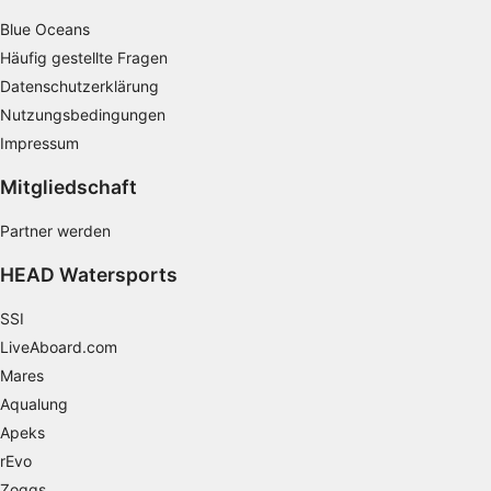
oder Kombinationen von Daten aus
Blue Oceans
verschiedenen Quellen
Häufig gestellte Fragen
Entwicklung und Verbesserung der
Datenschutzerklärung
Angebote
Nutzungsbedingungen
Verwendung reduzierter Daten zur Auswahl
Impressum
von Inhalten
Mitgliedschaft
IAB-Besonderheiten:
Verwendung genauer Standortdaten
Partner werden
HEAD Watersports
Geräte anhand von aktiv angeforderten
Informationen identifizieren
SSI
Nicht-IAB-Verarbeitungszwecke:
LiveAboard.com
Notwendig
Mares
Aqualung
Performance
Apeks
Funktional
rEvo
Zoggs