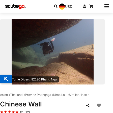
USD
© Sea Turtle Divers, 82220 Phang Nga
Asien
Thailand
Provinz Phangnga
Khao Lak
Similan-Inseln
Chinese Wall
★★★★★
(2,612)