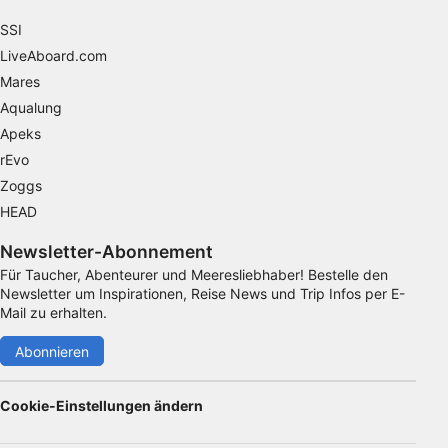
von Inhalten
SSI
IAB-Besonderheiten:
LiveAboard.com
Verwendung genauer Standortdaten
Mares
Aqualung
Geräte anhand von aktiv angeforderten
Apeks
Informationen identifizieren
rEvo
Nicht-IAB-Verarbeitungszwecke:
Zoggs
Notwendig
HEAD
Performance
Newsletter-Abonnement
Für Taucher, Abenteurer und Meeresliebhaber! Bestelle den
Funktional
Newsletter um Inspirationen, Reise News und Trip Infos per E-
Mail zu erhalten.
Werbung
Abonnieren
Cookie-Einstellungen ändern