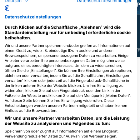
Deutsch
Datenschutzbestimmungen
Muräne
Kraken/Oktopus
P
Datenschutzeinstellungen
7
3
Sichtungen
Sichtungen
Durch Klicken auf die Schaltfläche „Ablehnen“ wird die
Standardeinstellung nur für unbedingt erforderliche cookie
beibehalten.
Wir und unsere Partner speichern und/oder greifen auf Informationen auf
einem Gerät zu, wie z. B. eindeutige IDs in cookie und anderen
J
F
M
A
M
J
J
A
S
O
N
D
J
F
M
A
M
J
J
A
S
O
N
D
J
F
Browserspeichern, um personenbezogene Daten zu verarbeiten. Einige
Anbieter verarbeiten Ihre personenbezogenen Daten möglicherweise
aufgrund eines berechtigten Interesses. Um dem zu widersprechen,
öffnen Sie die „Einstellungen“. Sie können Ihre Einstellungen akzeptieren,
Dive Center, die diesen Tauchplatz
ablehnen oder verwalten, indem Sie auf die Schaltfläche „Einstellungen
anbieten
verwalten“ klicken oder jederzeit auf die Fingerabdruck-Schaltfläche in
der linken unteren Ecke der Website klicken. Um Ihre Einwilligung zu
widerrufen, klicken Sie auf den Fingerabdruck oder den Link in der
Fußzeile der Website und klicken Sie auf den Menüpunkt „Meine Daten“.
COCO DIVING
Auf dieser Seite können Sie Ihre Einwilligung widerrufen. Diese
Hotel Caminos del mar, Cayo
Entscheidungen werden unseren Partnern mitgeteilt und haben keinen
Guillermo, Kuba
Einfluss auf die Browserdaten.
Wir und unsere Partner verarbeiten Daten, um die Leistung
der Website zu analysieren und Folgendes zu tun:
Tauchplätze in der Nähe
Speichern von oder Zugriff auf Informationen auf einem Endgerät.
Verwendung reduzierter Daten zur Auswahl von Werbeanzeigen.