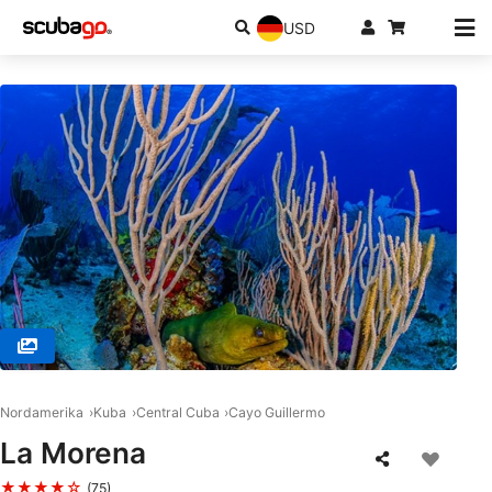
USD
© Coco Diving. Marlin, Cayo Guillermo, Cuba, 69410 Moron, Ciego de
Avila
Nordamerika
Kuba
Central Cuba
Cayo Guillermo
La Morena
★★★★☆
(75)