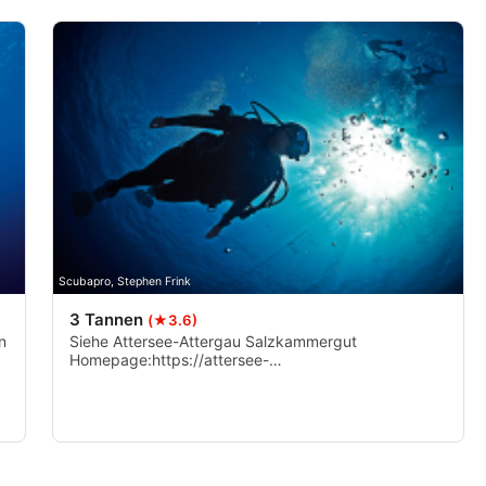
izieren
Scubapro, Stephen Frink
3 Tannen
(★3.6)
n
Siehe Attersee-Attergau Salzkammergut
Homepage:https://attersee-
attergau.salzkammergut.at/aktivitaeten/sport-und-
gesundheit/tauchen/taucheinstiegsstellen/oesterreich-
poi/detail/430000506/taucheinstiegstelle-3-
tannen.html