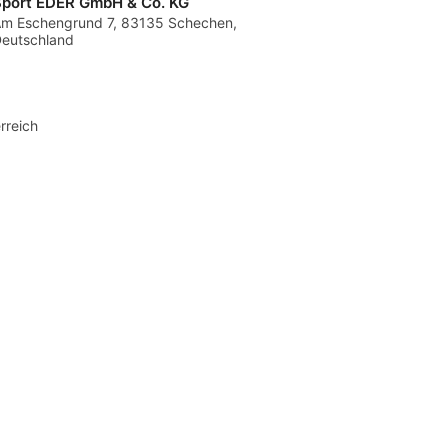
Sport EDER GmbH & Co. KG
m Eschengrund 7, 83135 Schechen,
eutschland
rreich