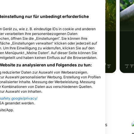
iStock-ANDY_BOWLIN
deinstellung nur für unbedingt erforderliche
Flussbarsch)
Sonnenbarsch
 Gerät zu, wie z. B. eindeutige IDs in cookie und anderen
ter verarbeiten Ihre personenbezogenen Daten
88
ichtungen
Sichtungen
hen, öffnen Sie die „Einstellungen“. Sie können Ihre
läche „Einstellungen verwalten“ klicken oder jederzeit auf
. Um Ihre Einwilligung zu widerrufen, klicken Sie auf den
 den Menüpunkt „Meine Daten“. Auf dieser Seite können Sie
mitgeteilt und haben keinen Einfluss auf die Browserdaten.
Website zu analysieren und Folgendes zu tun:
J
J
A
S
O
N
D
J
F
M
A
M
J
J
A
S
O
N
D
J
F
ng reduzierter Daten zur Auswahl von Werbeanzeigen.
zur Auswahl personalisierter Werbung. Erstellung von Profilen
onalisierter Inhalte. Messung der Werbeleistung. Messung
er Kombinationen von Daten aus verschiedenen Quellen.
ur Auswahl von Inhalten.
.safety.google/privacy/
USA gesendet werden.
bieten
site/App.