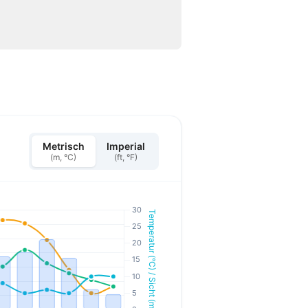
Metrisch
Imperial
(m, °C)
(ft, °F)