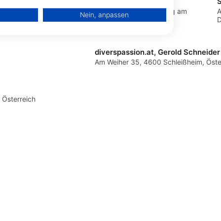
Underpressure Watersports
nz, Österreich
Forsthausstr. 4b, 4852 Weyregg am
A
erät
Nein, anpassen
Attersee, Österreich
D
igen
diverspassion.at, Gerold Schneider
Am Weiher 35, 4600 Schleißheim, Öste
bung
 Österreich
te
en von Daten aus