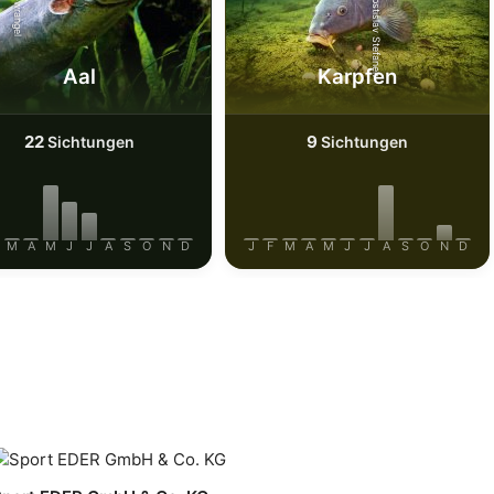
Shutterstock-Rostislav Stefanek
iStock-wrangel
Aal
Karpfen
22
9
Sichtungen
Sichtungen
M
A
M
J
J
A
S
O
N
D
J
F
M
A
M
J
J
A
S
O
N
D