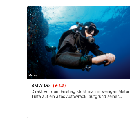
Verwendung reduzierter Daten zur Auswahl von Inhalten
IAB-Besonderheiten:
Verwendung genauer Standortdaten
Geräte anhand von aktiv angeforderten Informationen identif
Nicht-IAB-Verarbeitungszwecke:
Notwendig
Performance
Funktional
Mares
BMW Dixi
Werbung
(★3.8)
Direkt vor dem Einstieg stößt man in wenigen Meter
Tiefe auf ein altes Autowrack, aufgrund seiner
geringen Tiefe ist dieses auch für Anfänger sehr gut
zu betauchen. Von dort aus kann man linke Schulter
am Ufer entlang über viel Geröll weitertauchen und
trifft irgendwann auf 13m auf die Überreste eines
Bootes