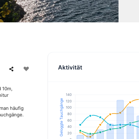
Aktivität
d 10m,
itur
 man häufig
auchgänge.