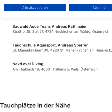
Tauchersupply VERO
SCUBABOARD
Palmweg 1, 9469 Haag, Schweiz
Stockhofstr. 9, 4020 Li
Speichern von oder Zugriff auf Informationen auf einem Endg
Alle akzeptieren
Ablehnen
Verwendung reduzierter Daten zur Auswahl von Werbeanze
Sauwald Aqua Team, Andreas Rathmaier
Erstellung von Profilen für personalisierte Werbung
Straß b. St. Sixt 27, 4724 Neukirchen am Walde, Österreich
Verwendung von Profilen zur Auswahl personalisierter Wer
Tauchschule Aquasport, Andreas Sperrer
Erstellung von Profilen zur Personalisierung von Inhalten
St. Marienkirchen 100, 4926 St. Marienkirchen am Hausruck,
Verwendung von Profilen zur Auswahl personalisierter Inhal
NextLevel Diving
Messung der Werbeleistung
Am Thalbach 19, 4600 Thalheim b. Wels, Österreich
Messung der Performance von Inhalten
Analyse von Zielgruppen durch Statistiken oder Kombination
verschiedenen Quellen
Entwicklung und Verbesserung der Angebote
Tauchplätze in der Nähe