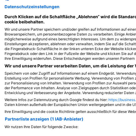
iStock-abadonian
iStock-jpa1999
Datenschutzeinstellungen
Durch Klicken auf die Schaltfläche „Ablehnen“ wird die Standar
Hecht
Barsch (
cookie beibehalten.
Wir und unsere Partner speichern und/oder greifen auf Informationen auf einem
Browserspeichern, um personenbezogene Daten zu verarbeiten. Einige Anbie
279
214
Sichtungen
S
möglicherweise aufgrund eines berechtigten Interesses. Um dem zu widersprec
Einstellungen akzeptieren, ablehnen oder verwalten, indem Sie auf die Schaltf
die Fingerabdruck-Schaltfläche in der linken unteren Ecke der Website klicken
Fingerabdruck oder den Link in der Fußzeile der Website und klicken Sie auf
Ihre Einwilligung widerrufen. Diese Entscheidungen werden unseren Partnern 
Wir und unsere Partner verarbeiten Daten, um die Leistung der 
J
F
M
A
M
J
J
A
S
O
N
D
J
F
M
A
M
Speichern von oder Zugriff auf Informationen auf einem Endgerät. Verwendu
Erstellung von Profilen für personalisierte Werbung. Verwendung von Profilen 
zur Personalisierung von Inhalten. Verwendung von Profilen zur Auswahl pers
der Performance von Inhalten. Analyse von Zielgruppen durch Statistiken od
Entwicklung und Verbesserung der Angebote. Verwendung reduzierter Daten z
Weitere Infos zur Datennutzung durch Google findest du hier:
https://business
Daten können außerhalb der Europäischen Union weitergegeben und in die 
Dive Center, die diesen Tauchplatz an
Ihre Einwilligung und die cookie Richtlinie gelten ausschließlich für diese Web
Partnerliste anzeigen (1 IAB-Anbieter)
Wir nutzen Ihre Daten für folgende Zwecke:
IAB-Verarbeitungszwecke: