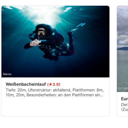
Mares
Weißenbacheinlauf
(★3.9)
SCUBA
Tiefe: 20m, Uferstruktur: abfallend, Plattformen: 8m,
10m, 20m, Besonderheiten: an den Plattformen sind
Eu
Spiele für Taucher angebracht, ansonsten Geäste
und Geröll im Bacheinlauf
Der
(Zu
hat
geö
Con