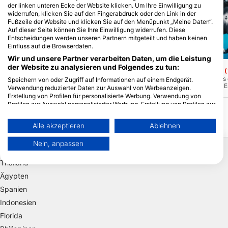
der linken unteren Ecke der Website klicken. Um Ihre Einwilligung zu
widerrufen, klicken Sie auf den Fingerabdruck oder den Link in der
Fußzeile der Website und klicken Sie auf den Menüpunkt „Meine Daten“.
Auf dieser Seite können Sie Ihre Einwilligung widerrufen. Diese
Entscheidungen werden unseren Partnern mitgeteilt und haben keinen
Einfluss auf die Browserdaten.
Mares, Predrag Vuckovic
Scubapro
Wir und unsere Partner verarbeiten Daten, um die Leistung
der Website zu analysieren und Folgendes zu tun:
Paradise Reef
Kamil Cavern Reef
(★4.5)
Dies ist ein wunderschönes Riff innerhalb
An diesem Platz gibt es 
Speichern von oder Zugriff auf Informationen auf einem Endgerät.
der Grenzen von Selcuk und Kusadasi.
etwa 20m lang ist. Am 
Verwendung reduzierter Daten zur Auswahl von Werbeanzeigen.
Dieser Platz ist ab dem Open Water Diver
kannst du umkehren, u
Erstellung von Profilen für personalisierte Werbung. Verwendung von
Level geeignet, er ist auf jeden Fall zu
zurückzukehren. Es gibt
Profilen zur Auswahl personalisierter Werbung. Erstellung von Profilen zur
empfehlen!
Abzweigungen zu ande
Personalisierung von Inhalten. Verwendung von Profilen zur Auswahl
personalisierter Inhalte. Messung der Werbeleistung. Messung der
Alle akzeptieren
Ablehnen
Performance von Inhalten. Analyse von Zielgruppen durch Statistiken
oder Kombinationen von Daten aus verschiedenen Quellen. Entwicklung
Beliebte Reiseziele
Nein, anpassen
und Verbesserung der Angebote. Verwendung reduzierter Daten zur
Auswahl von Inhalten.
Thailand
Weitere Infos zur Datennutzung durch Google findest du hier:
https://business.safety.google/privacy/
Ägypten
Daten können außerhalb der Europäischen Union weitergegeben und in
Spanien
die USA gesendet werden.
Ihre Einwilligung und die cookie Richtlinie gelten ausschließlich für diese
Indonesien
Website/App.
Florida
Partnerliste anzeigen (1 IAB-Anbieter)