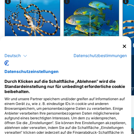
Alamy/Reinhard Dirscherl
Shutterstock-aquapix
Kraken/Oktopus
Süßlippen
Deutsch
Datenschutzbestimmungen
4
8
Sichtungen
Sichtungen
Datenschutzeinstellungen
Durch Klicken auf die Schaltfläche „Ablehnen“ wird die
Standardeinstellung nur für unbedingt erforderliche cookie
J
F
M
A
M
J
J
A
S
O
N
D
J
F
M
A
M
J
J
A
S
O
N
D
J
F
beibehalten.
Wir und unsere Partner speichern und/oder greifen auf Informationen auf
einem Gerät zu, wie z. B. eindeutige IDs in cookie und anderen
Browserspeichern, um personenbezogene Daten zu verarbeiten. Einige
Tauchplätze in der Nähe
Anbieter verarbeiten Ihre personenbezogenen Daten möglicherweise
aufgrund eines berechtigten Interesses. Um dem zu widersprechen,
öffnen Sie die „Einstellungen“. Sie können Ihre Einstellungen akzeptieren,
ablehnen oder verwalten, indem Sie auf die Schaltfläche „Einstellungen
verwalten“ klicken oder jederzeit auf die Fingerabdruck-Schaltfläche in