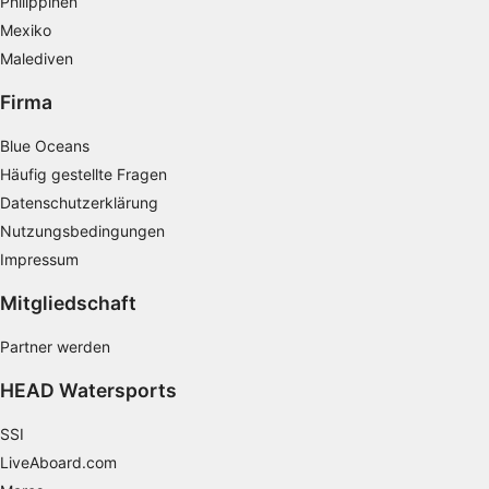
Philippinen
Wir nutzen Ihre Daten für folgende Zwecke:
Mexiko
IAB-Verarbeitungszwecke:
Malediven
Speichern von oder Zugriff auf
Informationen auf einem Endgerät
Firma
Verwendung reduzierter Daten zur Auswahl
Blue Oceans
von Werbeanzeigen
Häufig gestellte Fragen
Erstellung von Profilen für personalisierte
Datenschutzerklärung
Werbung
Nutzungsbedingungen
Impressum
Verwendung von Profilen zur Auswahl
personalisierter Werbung
Mitgliedschaft
Erstellung von Profilen zur Personalisierung
von Inhalten
Partner werden
HEAD Watersports
Verwendung von Profilen zur Auswahl
personalisierter Inhalte
SSI
Messung der Werbeleistung
LiveAboard.com