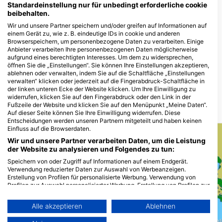
Standardeinstellung nur für unbedingt erforderliche cookie
The Divers Universe
beibehalten.
Flamenco beach and Resort / Kilo 7
Wir und unsere Partner speichern und/oder greifen auf Informationen auf
North Quseir, 00000 Quseir,
einem Gerät zu, wie z. B. eindeutige IDs in cookie und anderen
Ägypten
Blue Submarine diving
Browserspeichern, um personenbezogene Daten zu verarbeiten. Einige
center Happy Life Hotel, Blue
Anbieter verarbeiten Ihre personenbezogenen Daten möglicherweise
Submarine diving centers
aufgrund eines berechtigten Interesses. Um dem zu widersprechen,
Happy Life
öffnen Sie die „Einstellungen“. Sie können Ihre Einstellungen akzeptieren,
marsa alam happy life hotel _Kilo 32
ablehnen oder verwalten, indem Sie auf die Schaltfläche „Einstellungen
South, 0000 Marsa Alam, Ägypten
verwalten“ klicken oder jederzeit auf die Fingerabdruck-Schaltfläche in
der linken unteren Ecke der Website klicken. Um Ihre Einwilligung zu
widerrufen, klicken Sie auf den Fingerabdruck oder den Link in der
Fußzeile der Website und klicken Sie auf den Menüpunkt „Meine Daten“.
Tauchplätze in der Nähe
Auf dieser Seite können Sie Ihre Einwilligung widerrufen. Diese
Entscheidungen werden unseren Partnern mitgeteilt und haben keinen
Einfluss auf die Browserdaten.
Wir und unsere Partner verarbeiten Daten, um die Leistung
der Website zu analysieren und Folgendes zu tun:
Speichern von oder Zugriff auf Informationen auf einem Endgerät.
Verwendung reduzierter Daten zur Auswahl von Werbeanzeigen.
Erstellung von Profilen für personalisierte Werbung. Verwendung von
Profilen zur Auswahl personalisierter Werbung. Erstellung von Profilen zur
Personalisierung von Inhalten. Verwendung von Profilen zur Auswahl
personalisierter Inhalte. Messung der Werbeleistung. Messung der
Aqualung
Alle akzeptieren
Ablehnen
Performance von Inhalten. Analyse von Zielgruppen durch Statistiken
oder Kombinationen von Daten aus verschiedenen Quellen. Entwicklung
Marsa Shoni Bay
(★4.3)
Extra Divers Ghalib, Port Ghal