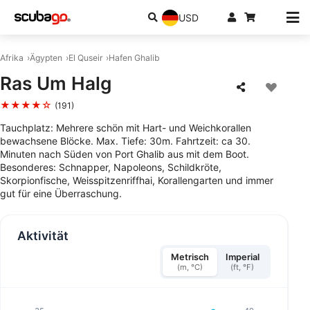
USD
Afrika
Ägypten
El Quseir
Hafen Ghalib
Ras Um Halg
★★★★☆
(191)
Tauchplatz: Mehrere schön mit Hart- und Weichkorallen
bewachsene Blöcke. Max. Tiefe: 30m. Fahrtzeit: ca 30.
Minuten nach Süden von Port Ghalib aus mit dem Boot.
Besonderes: Schnapper, Napoleons, Schildkröte,
Skorpionfische, Weisspitzenriffhai, Korallengarten und immer
gut für eine Überraschung.
Aktivität
Metrisch
Imperial
(m, °C)
(ft, °F)