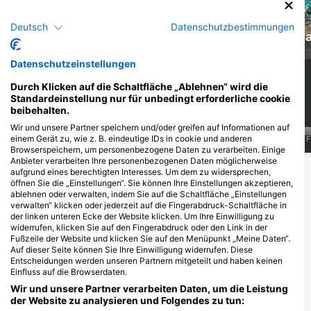
Grüne
Deutsch
Datenschutzbestimmungen
Meeresschildkröte
Muräne
Ka
Datenschutzeinstellungen
60
23
Sichtungen
Sichtungen
Durch Klicken auf die Schaltfläche „Ablehnen“ wird die
Standardeinstellung nur für unbedingt erforderliche cookie
beibehalten.
Wir und unsere Partner speichern und/oder greifen auf Informationen auf
einem Gerät zu, wie z. B. eindeutige IDs in cookie und anderen
J
F
M
A
M
J
J
A
S
O
N
D
J
F
M
A
M
J
J
A
S
O
N
D
J
F
Browserspeichern, um personenbezogene Daten zu verarbeiten. Einige
Anbieter verarbeiten Ihre personenbezogenen Daten möglicherweise
aufgrund eines berechtigten Interesses. Um dem zu widersprechen,
Mehr Tiere anzeigen
öffnen Sie die „Einstellungen“. Sie können Ihre Einstellungen akzeptieren,
ablehnen oder verwalten, indem Sie auf die Schaltfläche „Einstellungen
verwalten“ klicken oder jederzeit auf die Fingerabdruck-Schaltfläche in
Dive Center, die diesen Tauchplatz
der linken unteren Ecke der Website klicken. Um Ihre Einwilligung zu
anbieten
widerrufen, klicken Sie auf den Fingerabdruck oder den Link in der
Fußzeile der Website und klicken Sie auf den Menüpunkt „Meine Daten“.
Auf dieser Seite können Sie Ihre Einwilligung widerrufen. Diese
Entscheidungen werden unseren Partnern mitgeteilt und haben keinen
Nep2une Scuba Diving
Crucian Adventure Divers
Einfluss auf die Browserdaten.
202 Custom House ST, 00840
211 King Street, 00840
Wir und unsere Partner verarbeiten Daten, um die Leistung
Frederiksted, Us-amerikanische
Frederiksted, Us-amerikanische
der Website zu analysieren und Folgendes zu tun:
Jungferninseln
Jungferninseln