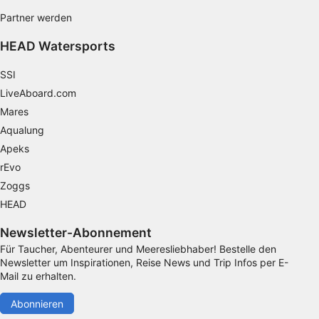
Partner werden
Verwendung reduzierter Daten zur Auswahl
von Inhalten
HEAD Watersports
IAB-Besonderheiten:
SSI
Verwendung genauer Standortdaten
LiveAboard.com
Geräte anhand von aktiv angeforderten
Mares
Informationen identifizieren
Aqualung
Nicht-IAB-Verarbeitungszwecke:
Apeks
rEvo
Notwendig
Zoggs
Performance
HEAD
Funktional
Newsletter-Abonnement
Für Taucher, Abenteurer und Meeresliebhaber! Bestelle den
Werbung
Newsletter um Inspirationen, Reise News und Trip Infos per E-
Mail zu erhalten.
Abonnieren