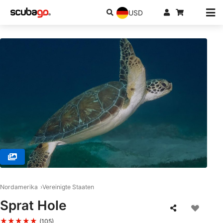
USD
© Nep2une Scuba Diving, 00840 Frederiksted
Nordamerika
Vereinigte Staaten
Sprat Hole
★★★★★
(105)