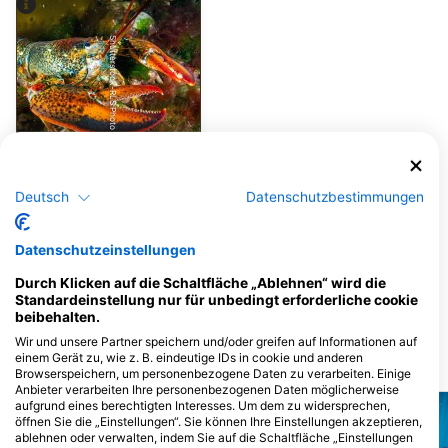
Shutterstock-RLS Photo
Hummer
Deutsch
Datenschutzbestimmungen
4
Sichtungen
Datenschutzeinstellungen
Durch Klicken auf die Schaltfläche „Ablehnen“ wird die
Standardeinstellung nur für unbedingt erforderliche cookie
J
F
M
A
M
J
J
A
S
O
N
D
beibehalten.
Wir und unsere Partner speichern und/oder greifen auf Informationen auf
einem Gerät zu, wie z. B. eindeutige IDs in cookie und anderen
Tauchplätze in der Nähe
Browserspeichern, um personenbezogene Daten zu verarbeiten. Einige
Anbieter verarbeiten Ihre personenbezogenen Daten möglicherweise
aufgrund eines berechtigten Interesses. Um dem zu widersprechen,
öffnen Sie die „Einstellungen“. Sie können Ihre Einstellungen akzeptieren,
ablehnen oder verwalten, indem Sie auf die Schaltfläche „Einstellungen