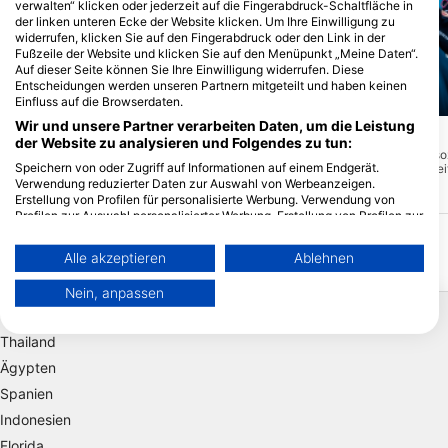
verwalten“ klicken oder jederzeit auf die Fingerabdruck-Schaltfläche in
der linken unteren Ecke der Website klicken. Um Ihre Einwilligung zu
widerrufen, klicken Sie auf den Fingerabdruck oder den Link in der
Fußzeile der Website und klicken Sie auf den Menüpunkt „Meine Daten“.
Auf dieser Seite können Sie Ihre Einwilligung widerrufen. Diese
Entscheidungen werden unseren Partnern mitgeteilt und haben keinen
Einfluss auf die Browserdaten.
Mares, Predrag Vuckovic
Wir und unsere Partner verarbeiten Daten, um die Leistung
marco p. (#1764087)
Lost Reef
(★4.4)
der Website zu analysieren und Folgendes zu tun:
Das verlorene Riff ist s
Sand Key Lighthouse
(★4.1)
Speichern von oder Zugriff auf Informationen auf einem Endgerät.
Aquarium. Es liegt absei
Sand Key ist ein Sanctuary Preservation
ausgetretenen Pfade und
Verwendung reduzierter Daten zur Auswahl von Werbeanzeigen.
Area, das ursprünglich eine eigene Insel
Besucher. Wenn du die
Erstellung von Profilen für personalisierte Werbung. Verwendung von
war. Aufgrund von Erosion und
bekommst, es zu betau
Profilen zur Auswahl personalisierter Werbung. Erstellung von Profilen zur
Wirbelstürmen ist es auf einen sehr
ich dir das unbedingt.
Personalisierung von Inhalten. Verwendung von Profilen zur Auswahl
kleinen Sandfleck reduziert worden, der
von einem Korallenriff umgeben ist. Der
personalisierter Inhalte. Messung der Werbeleistung. Messung der
Alle akzeptieren
Ablehnen
Sand ist ein besonders schönes Merkmal,
Performance von Inhalten. Analyse von Zielgruppen durch Statistiken
das Sie normalerweise an anderen
oder Kombinationen von Daten aus verschiedenen Quellen. Entwicklung
Korallenriffen in Florida nicht haben.
Nein, anpassen
und Verbesserung der Angebote. Verwendung reduzierter Daten zur
Beliebte Reiseziele
Großartiger Tauch- und Schnorchelplatz.
Auswahl von Inhalten.
Weitere Infos zur Datennutzung durch Google findest du hier:
Thailand
https://business.safety.google/privacy/
Daten können außerhalb der Europäischen Union weitergegeben und in
Ägypten
die USA gesendet werden.
Spanien
Ihre Einwilligung und die cookie Richtlinie gelten ausschließlich für diese
Indonesien
Website/App.
Partnerliste anzeigen (1 IAB-Anbieter)
Florida