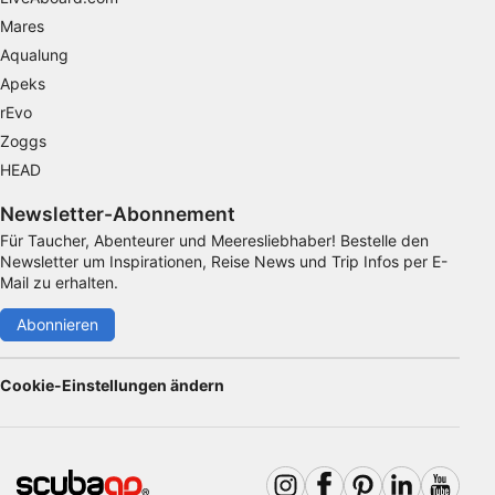
Messung der Performance von Inhalten
Mares
Aqualung
Analyse von Zielgruppen durch Statistiken
Apeks
oder Kombinationen von Daten aus
verschiedenen Quellen
rEvo
Zoggs
Entwicklung und Verbesserung der
Angebote
HEAD
Newsletter-Abonnement
Verwendung reduzierter Daten zur Auswahl
von Inhalten
Für Taucher, Abenteurer und Meeresliebhaber! Bestelle den
Newsletter um Inspirationen, Reise News und Trip Infos per E-
IAB-Besonderheiten:
Mail zu erhalten.
Verwendung genauer Standortdaten
Abonnieren
Geräte anhand von aktiv angeforderten
Informationen identifizieren
Cookie-Einstellungen ändern
Nicht-IAB-Verarbeitungszwecke:
Notwendig
Performance