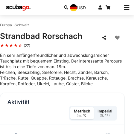
USD
Europa
Schweiz
Strandbad Rorschach
★★★★☆
(27)
Ein sehr anfängerfreundlicher und abwechslungsreicher
Tauchplatz mit bequemem Einstieg. Der interessante Parcours
ist bis in eine Tiefe von max. 18m.
Felchen, Seesaibling, Seeforelle, Hecht, Zander, Barsch,
Trüsche, Rutte, Quappe, Rotauge, Brachse, Karausche,
Karpfen, Rotfeder, Ukelei, Laube, Güster, Blicke
Aktivität
Metrisch
Imperial
(m, °C)
(ft, °F)