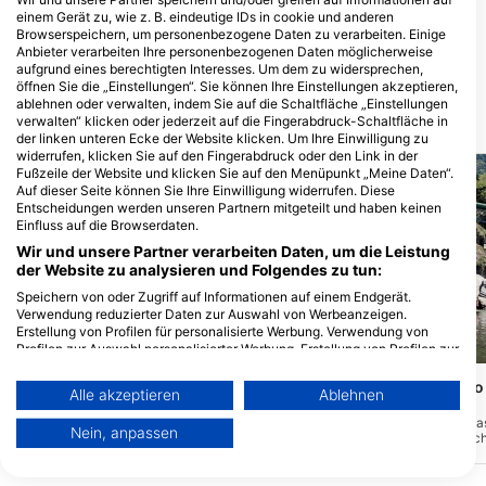
Palmweg 1, 9469 Haag, Schweiz
Tiefenstein
einem Gerät zu, wie z. B. eindeutige IDs in cookie und anderen
UnterwasserWelten
Browserspeichern, um personenbezogene Daten zu verarbeiten. Einige
Seestrasse 19, 9326 Horn, Schweiz
Anbieter verarbeiten Ihre personenbezogenen Daten möglicherweise
aufgrund eines berechtigten Interesses. Um dem zu widersprechen,
öffnen Sie die „Einstellungen“. Sie können Ihre Einstellungen akzeptieren,
ablehnen oder verwalten, indem Sie auf die Schaltfläche „Einstellungen
verwalten“ klicken oder jederzeit auf die Fingerabdruck-Schaltfläche in
Tauchplätze in der Nähe
der linken unteren Ecke der Website klicken. Um Ihre Einwilligung zu
widerrufen, klicken Sie auf den Fingerabdruck oder den Link in der
Fußzeile der Website und klicken Sie auf den Menüpunkt „Meine Daten“.
Auf dieser Seite können Sie Ihre Einwilligung widerrufen. Diese
Entscheidungen werden unseren Partnern mitgeteilt und haben keinen
Einfluss auf die Browserdaten.
Wir und unsere Partner verarbeiten Daten, um die Leistung
der Website zu analysieren und Folgendes zu tun:
Speichern von oder Zugriff auf Informationen auf einem Endgerät.
Verwendung reduzierter Daten zur Auswahl von Werbeanzeigen.
Erstellung von Profilen für personalisierte Werbung. Verwendung von
Profilen zur Auswahl personalisierter Werbung. Erstellung von Profilen zur
Benjamin L. (#2596170)
Gruppo Subacqueo Pesce Sole Sub, 6976
Personalisierung von Inhalten. Verwendung von Profilen zur Auswahl
Castagnola
personalisierter Inhalte. Messung der Werbeleistung. Messung der
Ponte Brolla Orrid
Alle akzeptieren
Ablehnen
PSS Pesce Sole Sub
Performance von Inhalten. Analyse von Zielgruppen durch Statistiken
(★4.2)
(★4.1)
oder Kombinationen von Daten aus verschiedenen Quellen. Entwicklung
Nur 10 Minuten vom Zentrum Luganos
Tauche zuerst durch da
Nein, anpassen
entfernt befindet sich die Heimat unseres
und Verbesserung der Angebote. Verwendung reduzierter Daten zur
an der Sandbank. Tauch
Clubs, das Pesce Sole Sub. Sobald du
links (Richtung Nordost
Auswahl von Inhalten.
eintrittst, ist der Wassereinstieg nur ein
der großen Steine. Nac
Weitere Infos zur Datennutzung durch Google findest du hier:
paar Meter entfernt und der Blick auf den
tauchst du gegen die S