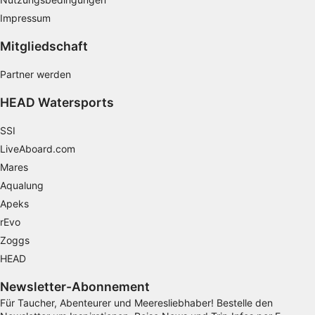
Impressum
Verwendung von Profilen zur Auswahl
personalisierter Inhalte
Mitgliedschaft
Messung der Werbeleistung
Partner werden
Messung der Performance von Inhalten
HEAD Watersports
Analyse von Zielgruppen durch Statistiken
oder Kombinationen von Daten aus
SSI
verschiedenen Quellen
LiveAboard.com
Mares
Entwicklung und Verbesserung der
Angebote
Aqualung
Apeks
Verwendung reduzierter Daten zur Auswahl
rEvo
von Inhalten
Zoggs
IAB-Besonderheiten:
HEAD
Verwendung genauer Standortdaten
Newsletter-Abonnement
Geräte anhand von aktiv angeforderten
Für Taucher, Abenteurer und Meeresliebhaber! Bestelle den
Informationen identifizieren