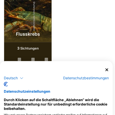
Shutterstock-dushkovladimir
Flusskrebs
3
Sichtungen
J
F
M
A
M
J
J
A
S
O
N
D
Deutsch
Datenschutzbestimmungen
Dive Center, die diesen Tauchplatz
Datenschutzeinstellungen
anbieten
Durch Klicken auf die Schaltfläche „Ablehnen“ wird die
Standardeinstellung nur für unbedingt erforderliche cookie
beibehalten.
Tauchersupply VERO
Wir und unsere Partner speichern und/oder greifen auf Informationen auf