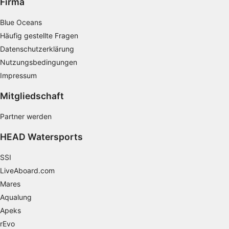
Firma
Erstellung von Profilen zur Personalisierung
Blue Oceans
von Inhalten
Häufig gestellte Fragen
Verwendung von Profilen zur Auswahl
Datenschutzerklärung
personalisierter Inhalte
Nutzungsbedingungen
Messung der Werbeleistung
Impressum
Mitgliedschaft
Messung der Performance von Inhalten
Analyse von Zielgruppen durch Statistiken
Partner werden
oder Kombinationen von Daten aus
verschiedenen Quellen
HEAD Watersports
Entwicklung und Verbesserung der
SSI
Angebote
LiveAboard.com
Mares
Verwendung reduzierter Daten zur Auswahl
von Inhalten
Aqualung
IAB-Besonderheiten:
Apeks
rEvo
Verwendung genauer Standortdaten