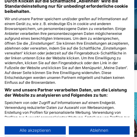
Durch Klicken auf die Schaltfläche „Ablehnen“ wird die
Standardeinstellung nur für unbedingt erforderliche cookie
beibehalten.
Lippfisch
Grauer Riffhai
Wir und unsere Partner speichern und/oder greifen auf Informationen auf
einem Gerät zu, wie z. B. eindeutige IDs in cookie und anderen
Browserspeichern, um personenbezogene Daten zu verarbeiten. Einige
Anbieter verarbeiten Ihre personenbezogenen Daten möglicherweise
98
376
Sichtungen
Sichtungen
aufgrund eines berechtigten Interesses. Um dem zu widersprechen,
öffnen Sie die „Einstellungen“. Sie können Ihre Einstellungen akzeptieren,
ablehnen oder verwalten, indem Sie auf die Schaltfläche „Einstellungen
verwalten“ klicken oder jederzeit auf die Fingerabdruck-Schaltfläche in
der linken unteren Ecke der Website klicken. Um Ihre Einwilligung zu
widerrufen, klicken Sie auf den Fingerabdruck oder den Link in der
J
F
M
A
M
J
J
A
S
O
N
D
J
F
M
A
M
J
J
A
S
O
N
D
J
F
Fußzeile der Website und klicken Sie auf den Menüpunkt „Meine Daten“.
Auf dieser Seite können Sie Ihre Einwilligung widerrufen. Diese
Entscheidungen werden unseren Partnern mitgeteilt und haben keinen
Einfluss auf die Browserdaten.
Tauchplätze in der Nähe
Wir und unsere Partner verarbeiten Daten, um die Leistung
der Website zu analysieren und Folgendes zu tun:
Speichern von oder Zugriff auf Informationen auf einem Endgerät.
Verwendung reduzierter Daten zur Auswahl von Werbeanzeigen.
Erstellung von Profilen für personalisierte Werbung. Verwendung von
Profilen zur Auswahl personalisierter Werbung. Erstellung von Profilen zur
Personalisierung von Inhalten. Verwendung von Profilen zur Auswahl
personalisierter Inhalte. Messung der Werbeleistung. Messung der
Alle akzeptieren
Ablehnen
Performance von Inhalten. Analyse von Zielgruppen durch Statistiken
oder Kombinationen von Daten aus verschiedenen Quellen. Entwicklung