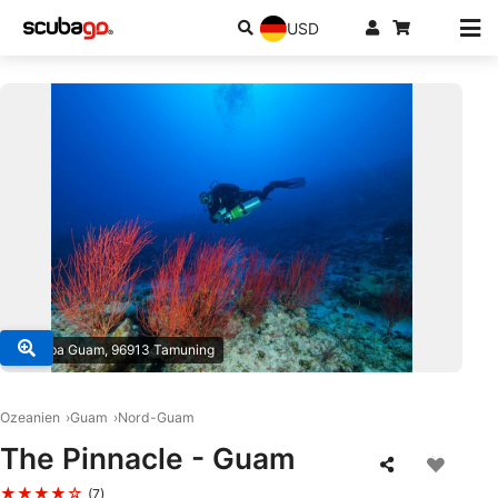
USD
© Scuba Guam, 96913 Tamuning
Ozeanien
Guam
Nord-Guam
The Pinnacle - Guam
★★★★☆
(7)