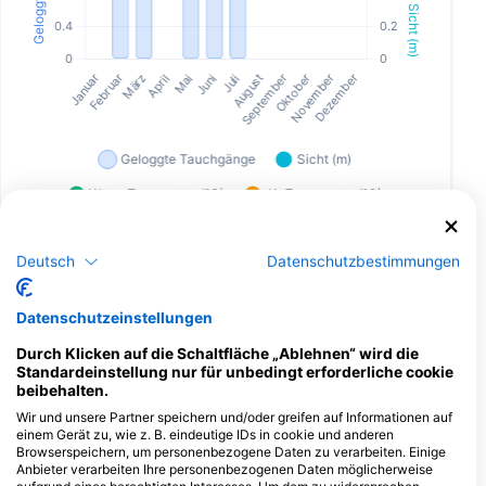
Deutsch
Datenschutzbestimmungen
Dive Center, die diesen Tauchplatz
anbieten
Datenschutzeinstellungen
Durch Klicken auf die Schaltfläche „Ablehnen“ wird die
Standardeinstellung nur für unbedingt erforderliche cookie
Scuba Guam
beibehalten.
167 Marine Corp Dr, 96910
Hagatna, Guam
Wir und unsere Partner speichern und/oder greifen auf Informationen auf
einem Gerät zu, wie z. B. eindeutige IDs in cookie und anderen
Browserspeichern, um personenbezogene Daten zu verarbeiten. Einige
Anbieter verarbeiten Ihre personenbezogenen Daten möglicherweise
Tauchplätze in der Nähe