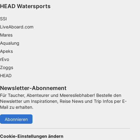
HEAD Watersports
Messung der Werbeleistung
SSI
Messung der Performance von Inhalten
LiveAboard.com
Analyse von Zielgruppen durch Statistiken
Mares
oder Kombinationen von Daten aus
verschiedenen Quellen
Aqualung
Apeks
Entwicklung und Verbesserung der
rEvo
Angebote
Zoggs
Verwendung reduzierter Daten zur Auswahl
HEAD
von Inhalten
Newsletter-Abonnement
IAB-Besonderheiten:
Für Taucher, Abenteurer und Meeresliebhaber! Bestelle den
Verwendung genauer Standortdaten
Newsletter um Inspirationen, Reise News und Trip Infos per E-
Mail zu erhalten.
Geräte anhand von aktiv angeforderten
Informationen identifizieren
Abonnieren
Nicht-IAB-Verarbeitungszwecke:
Cookie-Einstellungen ändern
Notwendig