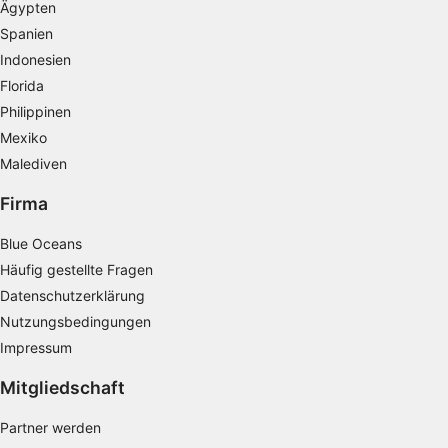
Ihre Einwilligung und die cookie Richtlinie gelten ausschließlich für diese
Ägypten
Website/App.
Spanien
Partnerliste anzeigen (1 IAB-Anbieter)
Indonesien
Wir nutzen Ihre Daten für folgende Zwecke:
Florida
IAB-Verarbeitungszwecke:
Philippinen
Speichern von oder Zugriff auf
Mexiko
Informationen auf einem Endgerät
Malediven
Verwendung reduzierter Daten zur Auswahl
von Werbeanzeigen
Firma
Erstellung von Profilen für personalisierte
Blue Oceans
Werbung
Häufig gestellte Fragen
Verwendung von Profilen zur Auswahl
Datenschutzerklärung
personalisierter Werbung
Nutzungsbedingungen
Impressum
Erstellung von Profilen zur Personalisierung
von Inhalten
Mitgliedschaft
Verwendung von Profilen zur Auswahl
Partner werden
personalisierter Inhalte