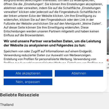
aufgrund eines berechtigten Interesses. Um dem zu widersprechen,
öffnen Sie die „Einstellungen“. Sie können Ihre Einstellungen akzeptieren,
ablehnen oder verwalten, indem Sie auf die Schaltfläche „Einstellungen
verwalten“ klicken oder jederzeit auf die Fingerabdruck-Schaltfläche in
der linken unteren Ecke der Website klicken. Um Ihre Einwilligung zu
widerrufen, klicken Sie auf den Fingerabdruck oder den Link in der
Fußzeile der Website und klicken Sie auf den Menüpunkt „Meine Daten“.
Auf dieser Seite können Sie Ihre Einwilligung widerrufen. Diese
Entscheidungen werden unseren Partnern mitgeteilt und haben keinen
Einfluss auf die Browserdaten.
Wir und unsere Partner verarbeiten Daten, um die Leistung
der Website zu analysieren und Folgendes zu tun:
Speichern von oder Zugriff auf Informationen auf einem Endgerät.
Scuba Guam, 96913 Tamuning
Scuba Guam, 96913 Tamunin
Verwendung reduzierter Daten zur Auswahl von Werbeanzeigen.
Erstellung von Profilen für personalisierte Werbung. Verwendung von
Agana Bay
Alupat Island
(★4.5)
(★4.6
Profilen zur Auswahl personalisierter Werbung. Erstellung von Profilen zur
Wunderschönes Riff vor dem AMT Beach
Unmittelbar vor Alupat 
Personalisierung von Inhalten. Verwendung von Profilen zur Auswahl
House Tauchgeschäft. Beladen mit Hart-
Hart- und Weichkoralle
personalisierter Inhalte. Messung der Werbeleistung. Messung der
und Weichkorallen mit einem Überfluss
Überfluss an Rifffische
Alle akzeptieren
Ablehnen
an Rifffischen. Nur vom Boot aus
gelegentlich ein Manta. 
Performance von Inhalten. Analyse von Zielgruppen durch Statistiken
betauchbar. Dies ist ein großartiger
ausgezeichneter Nacht
oder Kombinationen von Daten aus verschiedenen Quellen. Entwicklung
Strömungstauchgang!
wird immer vom Boot au
Nein, anpassen
und Verbesserung der Angebote. Verwendung reduzierter Daten zur
Auswahl von Inhalten.
Weitere Infos zur Datennutzung durch Google findest du hier:
Beliebte Reiseziele
https://business.safety.google/privacy/
Daten können außerhalb der Europäischen Union weitergegeben und in
die USA gesendet werden.
Thailand