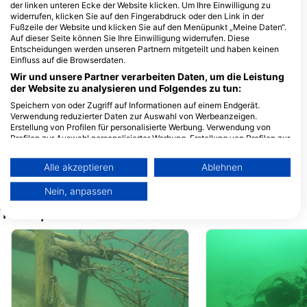
der linken unteren Ecke der Website klicken. Um Ihre Einwilligung zu
Eversbuschstraße 87, 80999
München, Deutschland
widerrufen, klicken Sie auf den Fingerabdruck oder den Link in der
Fußzeile der Website und klicken Sie auf den Menüpunkt „Meine Daten“.
Auf dieser Seite können Sie Ihre Einwilligung widerrufen. Diese
Entscheidungen werden unseren Partnern mitgeteilt und haben keinen
Tauchersupply VERO
Einfluss auf die Browserdaten.
Palmweg 1, 9469 Haag,
Fürstenweg 153, 60
Wir und unsere Partner verarbeiten Daten, um die Leistung
Schweiz
Innsbruck, Österrei
der Website zu analysieren und Folgendes zu tun:
TAUCHCENTER MC-DIVERS
Seegeist
Speichern von oder Zugriff auf Informationen auf einem Endgerät.
Gräfenbergstr. 29, 63867
Sanktjohanserstr. 10
Verwendung reduzierter Daten zur Auswahl von Werbeanzeigen.
Hösbach, Deutschland
83707 Bad Wiessee
Erstellung von Profilen für personalisierte Werbung. Verwendung von
Deutschland
Profilen zur Auswahl personalisierter Werbung. Erstellung von Profilen zur
Personalisierung von Inhalten. Verwendung von Profilen zur Auswahl
TAUCHCENTER MC-DIVERS
personalisierter Inhalte. Messung der Werbeleistung. Messung der
Gräfenbergstr. 29, 63867
Wallbergstrasse 2, 
Alle akzeptieren
Ablehnen
Performance von Inhalten. Analyse von Zielgruppen durch Statistiken
Hösbach, Deutschland
Baldham bei Münch
Deutschland
oder Kombinationen von Daten aus verschiedenen Quellen. Entwicklung
Nein, anpassen
und Verbesserung der Angebote. Verwendung reduzierter Daten zur
Auswahl von Inhalten.
Tauchplätze in der Nähe
Weitere Infos zur Datennutzung durch Google findest du hier:
https://business.safety.google/privacy/
Daten können außerhalb der Europäischen Union weitergegeben und in
die USA gesendet werden.
Ihre Einwilligung und die cookie Richtlinie gelten ausschließlich für diese
Website/App.
Partnerliste anzeigen (1 IAB-Anbieter)