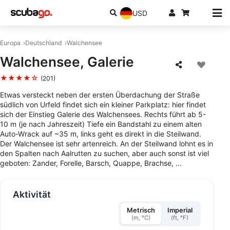
USD
Europa
Deutschland
Walchensee
Walchensee, Galerie
★★★★☆
(201)
Etwas versteckt neben der ersten Überdachung der Straße
südlich von Urfeld findet sich ein kleiner Parkplatz: hier findet
sich der Einstieg Galerie des Walchensees. Rechts führt ab 5-
10 m (je nach Jahreszeit) Tiefe ein Bandstahl zu einem alten
Auto-Wrack auf ~35 m, links geht es direkt in die Steilwand.
Der Walchensee ist sehr artenreich. An der Steilwand lohnt es in
den Spalten nach Aalrutten zu suchen, aber auch sonst ist viel
geboten: Zander, Forelle, Barsch, Quappe, Brachse, ...
Aktivität
Metrisch
Imperial
(m, °C)
(ft, °F)