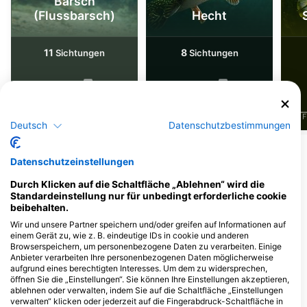
Barsch
(Flussbarsch)
Hecht
11
8
Sichtungen
Sichtungen
J
F
M
A
M
J
J
A
S
O
N
D
J
F
M
A
M
J
J
A
S
O
N
D
J
F
Deutsch
Datenschutzbestimmungen
Datenschutzeinstellungen
Dive Center, die diesen Tauchplatz
anbieten
Durch Klicken auf die Schaltfläche „Ablehnen“ wird die
Standardeinstellung nur für unbedingt erforderliche cookie
beibehalten.
TAUCHSCHULE SEAWORLD
Wir und unsere Partner speichern und/oder greifen auf Informationen auf
Gautinger Str. 48, 82131 Stockdorf
einem Gerät zu, wie z. B. eindeutige IDs in cookie und anderen
bei München, Deutschland
Browserspeichern, um personenbezogene Daten zu verarbeiten. Einige
Anbieter verarbeiten Ihre personenbezogenen Daten möglicherweise
aufgrund eines berechtigten Interesses. Um dem zu widersprechen,
öffnen Sie die „Einstellungen“. Sie können Ihre Einstellungen akzeptieren,
ablehnen oder verwalten, indem Sie auf die Schaltfläche „Einstellungen
DCP - Dive Center Paradise,
verwalten“ klicken oder jederzeit auf die Fingerabdruck-Schaltfläche in