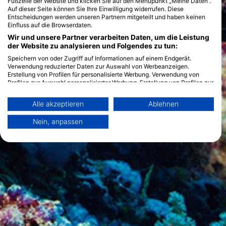
Fußzeile der Website und klicken Sie auf den Menüpunkt „Meine Daten“.
Auf dieser Seite können Sie Ihre Einwilligung widerrufen. Diese
Entscheidungen werden unseren Partnern mitgeteilt und haben keinen
Einfluss auf die Browserdaten.
Wir und unsere Partner verarbeiten Daten, um die Leistung
der Website zu analysieren und Folgendes zu tun:
Speichern von oder Zugriff auf Informationen auf einem Endgerät.
Verwendung reduzierter Daten zur Auswahl von Werbeanzeigen.
Erstellung von Profilen für personalisierte Werbung. Verwendung von
Profilen zur Auswahl personalisierter Werbung. Erstellung von Profilen zur
Personalisierung von Inhalten. Verwendung von Profilen zur Auswahl
personalisierter Inhalte. Messung der Werbeleistung. Messung der
Alle akzeptieren
Ablehnen
Performance von Inhalten. Analyse von Zielgruppen durch Statistiken
oder Kombinationen von Daten aus verschiedenen Quellen. Entwicklung
Nein, anpassen
und Verbesserung der Angebote. Verwendung reduzierter Daten zur
Auswahl von Inhalten.
Weitere Infos zur Datennutzung durch Google findest du hier:
https://business.safety.google/privacy/
Daten können außerhalb der Europäischen Union weitergegeben und in
die USA gesendet werden.
Ihre Einwilligung und die cookie Richtlinie gelten ausschließlich für diese
Website/App.
Partnerliste anzeigen (1 IAB-Anbieter)
Wir nutzen Ihre Daten für folgende Zwecke:
IAB-Verarbeitungszwecke: