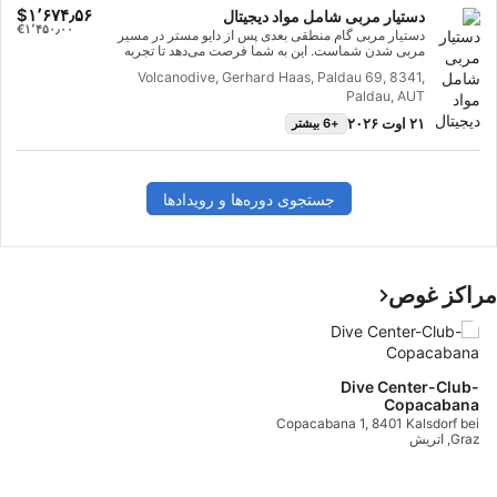
‎$۱٬۶۷۴٫۵۶
دستیار مربی شامل مواد دیجیتال
‎€۱٬۴۵۰٫۰۰
دستیار مربی گام منطقی بعدی پس از دایو مستر در مسیر
مربی شدن شماست. این به شما فرصت می‌دهد تا تجربه
ارزشمند تدریس کسب کنید، جلسات توجیهی غواصی را تمرین
Volcanodive, Gerhard Haas, Paldau 69, 8341,
کنید، دروس تئوری را تدریس کنید و آموزش عملی غواصی را
Paldau, AUT
انجام دهید. اگر می‌خواهید حرفه خود را به عنوان یک متخصص
SSI ارتقا دهید، می‌توانید دوره آموزش مربی را تکمیل کنید،
۲۱ اوت ۲۰۲۶
+6 بیشتر
ارزیابی مربی را با موفقیت پشت سر بگذارید و به عنوان مربی
آب‌های آزاد واجد شرایط شوید.
جستجوی دوره‌ها و رویدادها
مراکز غوص
Dive Center-Club-
Copacabana
Copacabana 1, 8401 Kalsdorf bei
Graz, اتریش