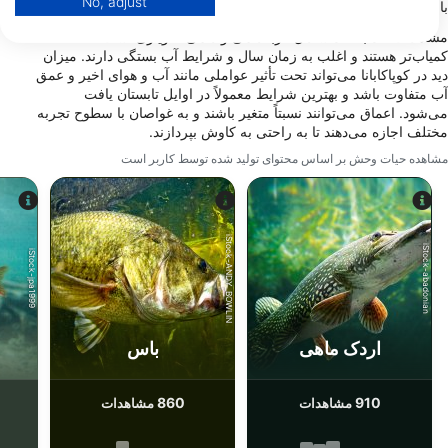
No, adjust
باشند که منظره‌ای بی‌نظیر را در زیر آب ایجاد می‌کند.
View Partner List (1 IAB Vendors)
مشاهدات گاه به گاه شامل گربه‌ماهی و ماهی خاویاری است که
We use your data for the following purposes:
کمیاب‌تر هستند و اغلب به زمان سال و شرایط آب بستگی دارند. میزان
IAB processing purposes:
دید در کوپاکابانا می‌تواند تحت تأثیر عواملی مانند آب و هوای اخیر و عمق
Store and/or access information on a device
آب متفاوت باشد و بهترین شرایط معمولاً در اوایل تابستان یافت
می‌شود. اعماق می‌توانند نسبتاً متغیر باشند و به غواصان با سطوح تجربه
مختلف اجازه می‌دهند تا به راحتی به کاوش بپردازند.
Use limited data to select advertising
مشاهده حیات وحش بر اساس محتوای تولید شده توسط کاربر است
Create profiles for personalised advertising
Use profiles to select personalised
advertising
iStock-ANDY_BOWLIN
iStock-abadonian
iStock-jpa1999
Create profiles to personalise content
Use profiles to select personalised content
اردک ماهی
باس
Measure advertising performance
Measure content performance
860
910
مشاهدات
مشاهدات
Understand audiences through statistics or