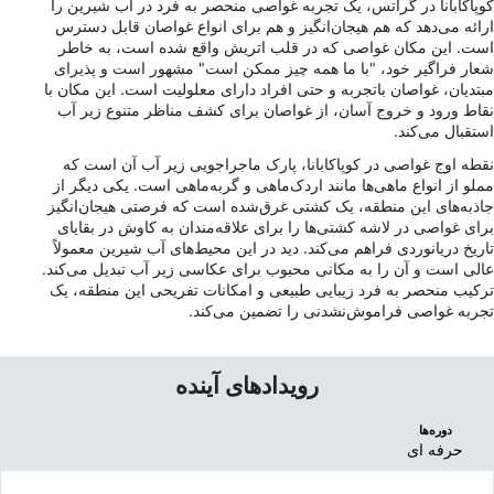
کوپاکابانا در گراتس، یک تجربه غواصی منحصر به فرد در آب شیرین را
ارائه می‌دهد که هم هیجان‌انگیز و هم برای انواع غواصان قابل دسترس
است. این مکان غواصی که در قلب اتریش واقع شده است، به خاطر
شعار فراگیر خود، "با ما همه چیز ممکن است" مشهور است و پذیرای
مبتدیان، غواصان باتجربه و حتی افراد دارای معلولیت است. این مکان با
نقاط ورود و خروج آسان، از غواصان برای کشف مناظر متنوع زیر آب
استقبال می‌کند.
نقطه اوج غواصی در کوپاکابانا، پارک ماجراجویی زیر آب آن است که
مملو از انواع ماهی‌ها مانند اردک‌ماهی و گربه‌ماهی است. یکی دیگر از
جاذبه‌های این منطقه، یک کشتی غرق‌شده است که فرصتی هیجان‌انگیز
برای غواصی در لاشه کشتی‌ها را برای علاقه‌مندان به کاوش در بقایای
تاریخ دریانوردی فراهم می‌کند. دید در این محیط‌های آب شیرین معمولاً
عالی است و آن را به مکانی محبوب برای عکاسی زیر آب تبدیل می‌کند.
ترکیب منحصر به فرد زیبایی طبیعی و امکانات تفریحی این منطقه، یک
تجربه غواصی فراموش‌نشدنی را تضمین می‌کند.
رویدادهای آینده
دوره‌ها
حرفه ای