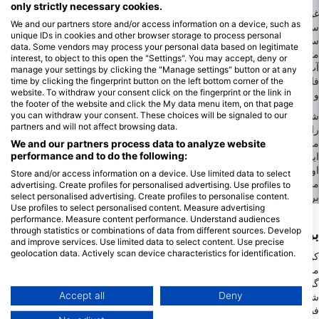
only strictly necessary cookies.
غواصی در آب شیرین در کوپاکابانا، گراتس، تجربیات متنوعی را در طول
We and our partners store and/or access information on a device, such as
سال ارائه می‌دهد. در طول بهار و پاییز، دمای آب از ۱۲ تا ۱۵ درجه
unique IDs in cookies and other browser storage to process personal
سانتیگراد / ۵۴ تا ۵۹ درجه فارنهایت متغیر است، با دید نسبتاً واضح تا ۱۰
data. Some vendors may process your personal data based on legitimate
متر / ۳۳ فوت، که این فصول را برای غواصان ایده‌آل می‌کند. تابستان
interest, to object to this open the "Settings". You may accept, deny or
آب‌های گرم‌تر با دمای ۲۰ تا ۲۵ درجه سانتیگراد / ۶۸ تا ۷۷ درجه
manage your settings by clicking the "Manage settings" button or at any
فارنهایت را تجربه می‌کند، اما ممکن است به دلیل افزایش رشد جلبک‌ها
time by clicking the fingerprint button on the left bottom corner of the
website. To withdraw your consent click on the fingerprint or the link in
و فعالیت گردشگران، دید کمتری داشته باشد.
the footer of the website and click the My data menu item, on that page
شرایط زمستانی، دمای سردتر زیر ۵ درجه سانتیگراد/۴۱ درجه فارنهایت
you can withdraw your consent. These choices will be signaled to our
partners and will not affect browsing data.
را به همراه دارد، و احتمال وجود پوشش یخی که می‌تواند دسترسی را
محدود کند، وجود دارد. غواصی در زمستان کمتر توصیه می‌شود، مگر
We and our partners process data to analyze website
اینکه هدف غواصی در یخ باشد. بهترین ماه‌ها برای غواصی اواخر بهار و
performance and to do the following:
اوایل پاییز است، زمانی که شرایط، دید مطلوب و دمای مطبوع را فراهم
Store and/or access information on a device. Use limited data to select
می‌کند. غواصان باید از تغییرات فصلی آگاه باشند و برای بهترین تجربه،
advertising. Create profiles for personalised advertising. Use profiles to
برنامه‌ریزی کنند.
select personalised advertising. Create profiles to personalise content.
Use profiles to select personalised content. Measure advertising
performance. Measure content performance. Understand audiences
through statistics or combinations of data from different sources. Develop
برترین دیدنی‌های حیات وحش در کوپاکابانا
and improve services. Use limited data to select content. Use precise
geolocation data. Actively scan device characteristics for identification.
کوپاکابانا در گراتس طیف متنوعی از حیات وحش آب شیرین را ارائه
می‌دهد و آن را به مکانی جذاب برای غواصان تبدیل می‌کند. در میان
You can find further information on data usage by Google here:
https://business.safety.google/privacy/
گونه‌های معمول ماهی، می‌توانید با اردک‌ماهی، سوف و کپور روبرو
Data may be shared outside of the European Union and send to the USA.
Accept all
Deny
شوید که در تمام طول سال رایج هستند. نکته قابل توجه این است که در
Your consent and the cookie policy applies solely to this website/app.
فصول خاص، غواصان ممکن است شاهد فعالیت‌های تخم‌ریزی این گونه‌ها