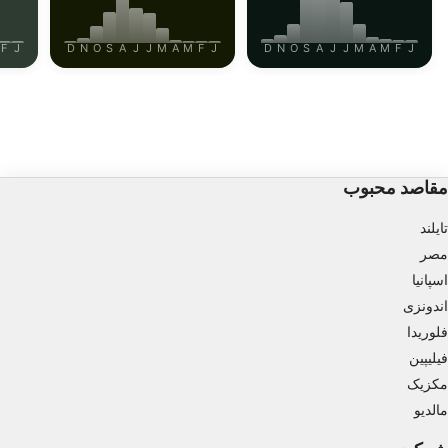
combinations of data from different sources
Develop and improve services
F
J
D
N
O
S
A
J
J
M
A
M
F
J
D
N
O
S
A
J
J
M
A
M
F
J
Use limited data to select content
IAB Special Features:
Use precise geolocation data
مقاصد محبوب
Identify devices based on information
actively requested
تایلند
Non-IAB processing purposes:
مصر
Necessary
اسپانیا
اندونزی
Performance
فلوریدا
Functional
فیلیپین
مکزیک
Advertising
مالدیو