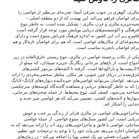
مالزی، گوهری در جنوب شرقی آسیا، تجربه‌ای بی‌نظیر از غواصی را
برای غواصان فراهم می‌کند. این بهشت ​​که از دو منطقه اصلی -
شبه‌جزیره مالزی و غرب مالزی - تشکیل شده است، به خاطر تنوع
فرهنگی و اکوسیستم‌های دریایی پویایش مورد توجه قرار گرفته است.
قلمرو زیر آب این کشور به اندازه فرهنگ غنی‌اش متنوع است و دارای
مجموعه‌ای از مکان‌های غواصی است که هم برای غواصان تازه‌کار و هم
برای غواصان باتجربه مناسب است.
یکی از نکات برجسته غواصی در مالزی، تنوع زیستی خارق‌العاده در زیر
امواج است. از باغ‌های مرجانی رنگارنگ جزیره سیپادان، که مملو از
لاک‌پشت‌ها و باراکوداها است، گرفته تا لاشه‌های مرموز کشتی‌های
غرق‌شده در دریای چین جنوبی، هر مکان، مناظر منحصربه‌فردی را ارائه
می‌دهد. غواصان می‌توانند غواصی‌های خیره‌کننده دیواره‌های لایانگ-لایانگ
را که به خاطر گونه‌های دریایی و مشاهده گاه‌به‌گاه کوسه‌های سرچکشی
شناخته می‌شود، کشف کنند. تنوع محیط‌ها، از جمله صخره‌های مرجانی،
دیوارها و لاشه‌های کشتی، تضمین می‌کند که هر غواصی چیز جدید و
جذابی را آشکار کند.
ماجراجویی‌های غواصی در مالزی فراتر از زندگی پر جنب و جوش
دریایی است. این کشور سبک‌های متنوع غواصی، از جمله غواصی
ساحلی، غواصی با قایق و ماجراجویی‌های روی آب را ارائه می‌دهد که به
غواصان اجازه می‌دهد تجربیات خود را با توجه به ترجیحات خود تنظیم
کنند. تغییرات فصلی نیز یک عنصر پویا را اضافه می‌کند - در زمان‌های