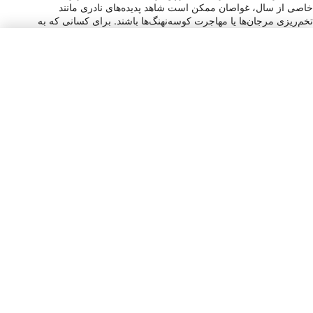
خاصی از سال، غواصان ممکن است شاهد پدیده‌های نادری مانند
تخم‌ریزی مرجان‌ها یا مهاجرت کوسه‌نهنگ‌ها باشند. برای کسانی که به
دنبال ماجراجویی و کشف زیر امواج هستند، مالزی یک سفر غواصی
فراموش‌نشدنی را نوید می‌دهد.
نوع دوشاخه برق
A, C, G, M
نوع پرداخت
VISA, MC, AMEX, DIS, JCB, Cir, Plus
انعام دادن
No tipping / Everybody / Tipping is
not customary in Malaysia;
restaurants often add a 10% service
charge, eliminating the need to tip.
واحد پول
MYR
کد شماره گیری
+60
برق
240 V / 50 Hz
زمان
UTC+8 (MYT)