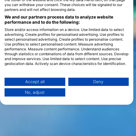
you can withdraw your consent. These choices will be signaled to our
partners and will not affect browsing data.
We and our partners process data to analyze website
performance and to do the following:
Store and/or access information on a device. Use limited data to select
advertising. Create profiles for personalised advertising. Use profiles to
select personalised advertising. Create profiles to personalise content.
Use profiles to select personalised content. Measure advertising
performance. Measure content performance. Understand audiences
through statistics or combinations of data from different sources. Develop
and improve services. Use limited data to select content. Use precise
geolocation data. Actively scan device characteristics for identification.
You can find further information on data usage by Google here:
https://business.safety.google/privacy/
Data may be shared outside of the European Union and send to the USA.
Accept all
Deny
Your consent and the cookie policy applies solely to this website/app.
No, adjust
View Partner List (1 IAB Vendors)
We use your data for the following purposes:
IAB processing purposes:
Store and/or access information on a device
Use limited data to select advertising