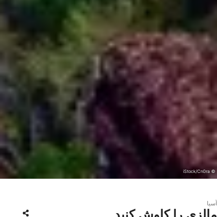
© iStock/Cn0ra
آسیا
مالزی را کاوش کنید