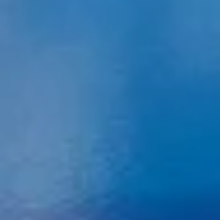
Use precise geolocation data
Identify devices based on information
actively requested
Non-IAB processing purposes:
Necessary
Performance
Functional
Advertising