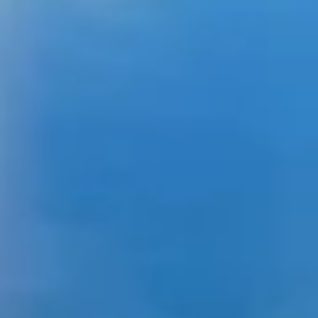
Create profiles for personalised advertising
Use profiles to select personalised
advertising
Create profiles to personalise content
Use profiles to select personalised content
Measure advertising performance
Measure content performance
Understand audiences through statistics or
combinations of data from different sources
Develop and improve services
Use limited data to select content
IAB Special Features: