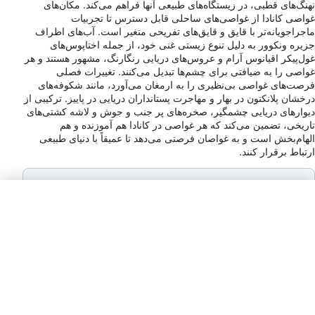
نهنگ‌های قطبی، در زیستگاه‌های طبیعی آنها فراهم می‌کند. مکان‌های
غواصی کانادا از غواصی‌های ساحلی قابل دسترس تا تجربیات
ماجراجویانه‌تر با قایق و قایق‌های تفریحی متغیر است. آب‌های اطراف
جزیره ونکوور به دلیل تنوع زیستی غنی خود، از جمله اختاپوس‌های
غول‌پیکر اقیانوس آرام و عروس‌های دریایی رنگارنگ، مشهور هستند و هر
غواصی را به ضیافتی برای چشم‌ها تبدیل می‌کنند. تغییرات فصلی
فرصت‌های غواصی بی‌نظیری را به ارمغان می‌آورد، مانند شکوفه‌های
درخشان پلانکتون در بهار و مهاجرت پستانداران دریایی در پاییز. ترکیبی از
دیوارهای دریایی چشمگیر، صخره‌های پر جنب و جوش و لاشه کشتی‌های
تاریخی، تضمین می‌کند که هر غواصی در کانادا هم آموزنده و هم
الهام‌بخش است و به غواصان فرصتی می‌دهد تا عمیقاً با دنیای طبیعی
ارتباط برقرار کنند.
نوع دوشاخه برق
A, B
نوع پرداخت
VISA, MC, AMEX, DIS, DC, JCB, Cir,
Plus, Chase, Barc
انعام دادن
15–20% / Service Staff / Tipping is
expected in restaurants, taxis, and
for personal services; higher tips for
exceptional service.