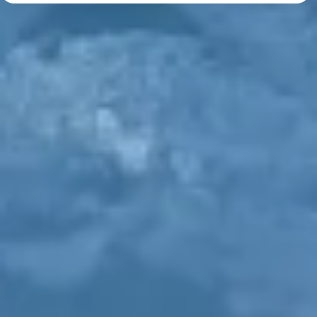
IAB processing purposes:
Store and/or access information on a device
Use limited data to select advertising
Create profiles for personalised advertising
Use profiles to select personalised
advertising
Create profiles to personalise content
Use profiles to select personalised content
Measure advertising performance
Measure content performance
Understand audiences through statistics or
combinations of data from different sources