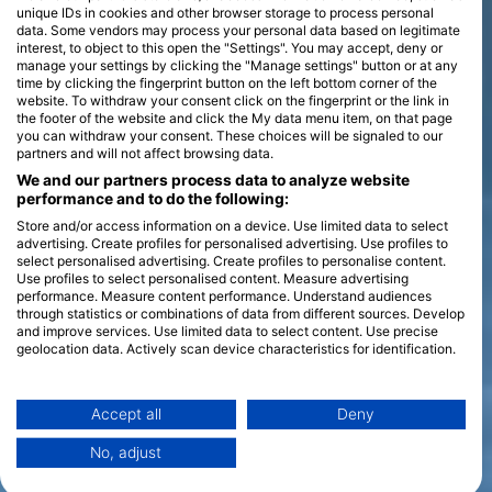
unique IDs in cookies and other browser storage to process personal
data. Some vendors may process your personal data based on legitimate
interest, to object to this open the "Settings". You may accept, deny or
manage your settings by clicking the "Manage settings" button or at any
time by clicking the fingerprint button on the left bottom corner of the
website. To withdraw your consent click on the fingerprint or the link in
the footer of the website and click the My data menu item, on that page
you can withdraw your consent. These choices will be signaled to our
partners and will not affect browsing data.
We and our partners process data to analyze website
performance and to do the following:
Store and/or access information on a device. Use limited data to select
advertising. Create profiles for personalised advertising. Use profiles to
select personalised advertising. Create profiles to personalise content.
Use profiles to select personalised content. Measure advertising
performance. Measure content performance. Understand audiences
through statistics or combinations of data from different sources. Develop
and improve services. Use limited data to select content. Use precise
geolocation data. Actively scan device characteristics for identification.
You can find further information on data usage by Google here:
https://business.safety.google/privacy/
Data may be shared outside of the European Union and send to the USA.
Accept all
Deny
Your consent and the cookie policy applies solely to this website/app.
No, adjust
View Partner List (1 IAB Vendors)
We use your data for the following purposes: