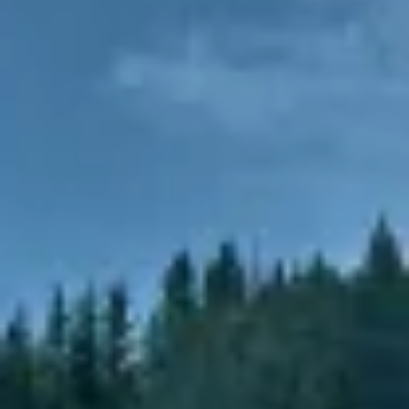
Develop and improve services
Use limited data to select content
IAB Special Features:
Use precise geolocation data
Identify devices based on information
actively requested
Non-IAB processing purposes:
Necessary
Performance
Functional
Advertising