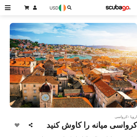
USD
© iStock/DaLiu
اروپا
کرواسی
کرواسی میانه را کاوش کنید