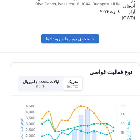
Dive Center, Íves utca 16, 1044, Budapest, HUN
۸ اوت ۲۰۲۶
جستجوی دوره‌ها و رویدادها
نوع فعالیت غواصی
متریک
ایالات متحده / امپریال
(ft, °F)
(m, °C)