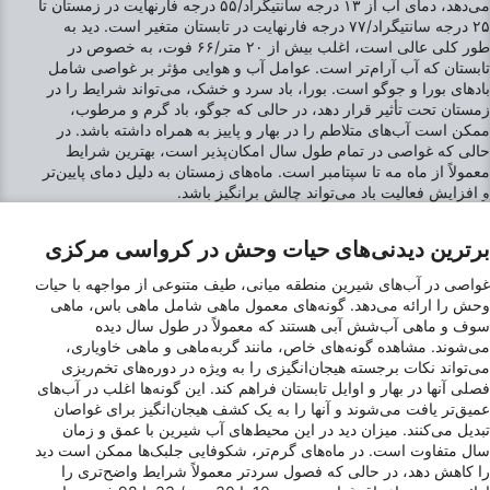
می‌دهد، دمای آب از ۱۳ درجه سانتیگراد/۵۵ درجه فارنهایت در زمستان تا
۲۵ درجه سانتیگراد/۷۷ درجه فارنهایت در تابستان متغیر است. دید به
Create profiles for personalised advertising
طور کلی عالی است، اغلب بیش از ۲۰ متر/۶۶ فوت، به خصوص در
تابستان که آب آرام‌تر است. عوامل آب و هوایی مؤثر بر غواصی شامل
Use profiles to select personalised
بادهای بورا و جوگو است. بورا، باد سرد و خشک، می‌تواند شرایط را در
advertising
زمستان تحت تأثیر قرار دهد، در حالی که جوگو، باد گرم و مرطوب،
ممکن است آب‌های متلاطم را در بهار و پاییز به همراه داشته باشد. در
Create profiles to personalise content
حالی که غواصی در تمام طول سال امکان‌پذیر است، بهترین شرایط
معمولاً از ماه مه تا سپتامبر است. ماه‌های زمستان به دلیل دمای پایین‌تر
Use profiles to select personalised content
و افزایش فعالیت باد می‌تواند چالش برانگیز باشد.
Measure advertising performance
برترین دیدنی‌های حیات وحش در کرواسی مرکزی
Measure content performance
غواصی در آب‌های شیرین منطقه میانی، طیف متنوعی از مواجهه با حیات
وحش را ارائه می‌دهد. گونه‌های معمول ماهی شامل ماهی باس، ماهی
Understand audiences through statistics or
سوف و ماهی آب‌شش آبی هستند که معمولاً در طول سال دیده
combinations of data from different sources
می‌شوند. مشاهده گونه‌های خاص، مانند گربه‌ماهی و ماهی خاویاری،
می‌تواند نکات برجسته هیجان‌انگیزی را به ویژه در دوره‌های تخم‌ریزی
Develop and improve services
فصلی آنها در بهار و اوایل تابستان فراهم کند. این گونه‌ها اغلب در آب‌های
عمیق‌تر یافت می‌شوند و آنها را به یک کشف هیجان‌انگیز برای غواصان
تبدیل می‌کنند. میزان دید در این محیط‌های آب شیرین با عمق و زمان
Use limited data to select content
سال متفاوت است. در ماه‌های گرم‌تر، شکوفایی جلبک‌ها ممکن است دید
IAB Special Features:
را کاهش دهد، در حالی که فصول سردتر معمولاً شرایط واضح‌تری را