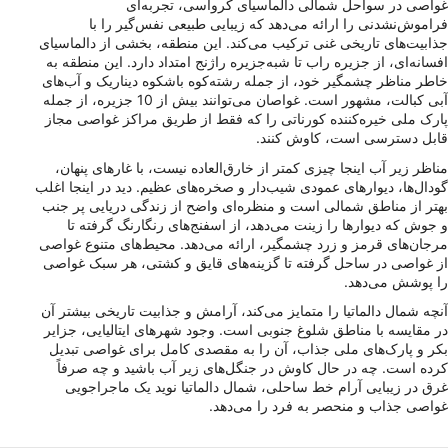
غواصی در سواحل شمالی دالماسیای کرواسی، تجربه‌ای
فراموش‌نشدنی را ارائه می‌دهد که زیبایی طبیعی نفس‌گیر را با
جذابیت‌های تاریخی غنی ترکیب می‌کند. این منطقه، بخشی از دالماسیای
افسانه‌ای، از جزیره راب تا شبه‌جزیره راژنج امتداد دارد. این منطقه به
خاطر مناظر چشمگیر خود، از جمله رشته‌کوه باشکوه دیناریک و آب‌های
آبی کبالت، مشهور است. غواصان می‌توانند بیش از 10 جزیره، از جمله
پارک ملی خیره‌کننده کورناتی را که فقط از طریق مراکز غواصی مجاز
قابل دسترسی است، کاوش کنند.
مناظر زیر آب اینجا چیزی کمتر از خارق‌العاده نیست، با غارهای پنهان،
گودال‌ها، دیوارهای عمودی شیب‌دار و صخره‌های عظیم. دید در اینجا اغلب
بهتر از مناطق شمالی است و منظره‌ای واضح از زندگی دریایی پر جنب
و جوش که دیوارها را زینت می‌دهد، از اسفنج‌های رنگارنگ گرفته تا
مرجان‌های قرمز و زرد چشمگیر، ارائه می‌دهد. محیط‌های متنوع غواصی
از غواصی در ساحل گرفته تا گزینه‌های قایق و کشتی، هر سبک غواصی
را پوشش می‌دهد.
آنچه شمال دالماتیا را متمایز می‌کند، آرامش و جذابیت تاریخی بیشتر آن
در مقایسه با مناطق شلوغ جنوبی است. وجود شهرهای ایتالیایی، جزایر
بکر و پارک‌های ملی جذاب، آن را به مقصدی کامل برای غواصی تبدیل
کرده است. چه در حال کاوش در جنگل‌های زیر آب باشید و چه صرفاً
غرق در زیبایی آرام خط ساحلی، شمال دالماتیا نوید یک ماجراجویی
غواصی جذاب و منحصر به فرد را می‌دهد.