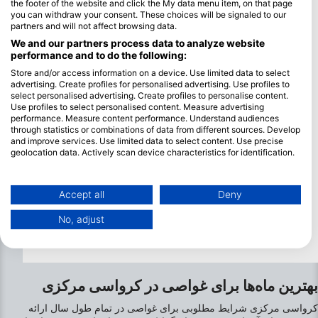
the footer of the website and click the My data menu item, on that page
you can withdraw your consent. These choices will be signaled to our
partners and will not affect browsing data.
We and our partners process data to analyze website
performance and to do the following:
Store and/or access information on a device. Use limited data to select
advertising. Create profiles for personalised advertising. Use profiles to
select personalised advertising. Create profiles to personalise content.
Use profiles to select personalised content. Measure advertising
performance. Measure content performance. Understand audiences
through statistics or combinations of data from different sources. Develop
and improve services. Use limited data to select content. Use precise
geolocation data. Actively scan device characteristics for identification.
You can find further information on data usage by Google here:
https://business.safety.google/privacy/
Data may be shared outside of the European Union and send to the USA.
Accept all
Deny
Your consent and the cookie policy applies solely to this website/app.
No, adjust
View Partner List (1 IAB Vendors)
We use your data for the following purposes:
IAB processing purposes:
Store and/or access information on a device
بهترین ماه‌ها برای غواصی در کرواسی مرکزی
کرواسی مرکزی شرایط مطلوبی برای غواصی در تمام طول سال ارائه
Use limited data to select advertising