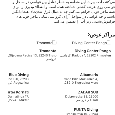
می‌کنند، لذت ببرند. این منطقه به خاطر تعادل بین غواصی در ساحل و
غواصی روی عرشه کشتی شناخته شده است و انعطاف‌پذیری را برای
همه ماجراجویان فراهم می‌کند. چه به دنبال غرق شدن‌های هیجان‌انگیز
باشید و چه غواصی در سواحل آرام، کرواسی میانی ماجراجویی‌های
فراموش‌نشدنی زیر آب را تضمین می‌کند.
مراکز غوص
er
Tramonto
Diving Center Pongo
کر
Raduca 1, 22202 Primosten, کرواسی
Stjepana Radica 13, 22240 Tisno,
کرواسی
Deep Blue Diving
Albamaris
Miline 120, 22203
Ivane Brlic Mazuranic 4,
23210 Biograd na Moru,
Rogoznica, کرواسی
کرواسی
K. Murter Kornati
ZADAR SUB
Jurja Dalmatinca 17,
Dubrovacka 38, 23000
ZADAR, کرواسی
22243 Murter, کرواسی
PUNTA Diving
Branimirova 19, 22244