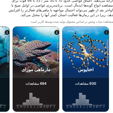
ارائه می‌دهند. اعماق غواصی حدود 10 تا 30 متر / 33 تا 98 فوت برای
Use precise geolocation data
مشاهده انواع گونه‌ها ایده‌آل است. برنامه‌ریزی غواصی در اوایل صبح یا
اواخر بعد از ظهر می‌تواند احتمال مواجهه با ماهی‌های فعال‌تر را افزایش
Identify devices based on information
دهد، زیرا در این زمان‌ها فعالیت انسان کمتر آنها را مختل می‌کند.
actively requested
مشاهده حیات وحش بر اساس محتوای تولید شده توسط کاربر است
Non-IAB processing purposes:
Necessary
Alamy/Reinhard Dirscherl
iStock/ultramarinfoto
Performance
Alamy-WaterFrame
Functional
Advertising
اختاپوس
مارماهی مورای
494
930
مشاهدات
مشاهدات
F
J
D
N
O
S
A
J
J
M
A
M
F
J
D
N
O
S
A
J
J
M
A
M
F
J