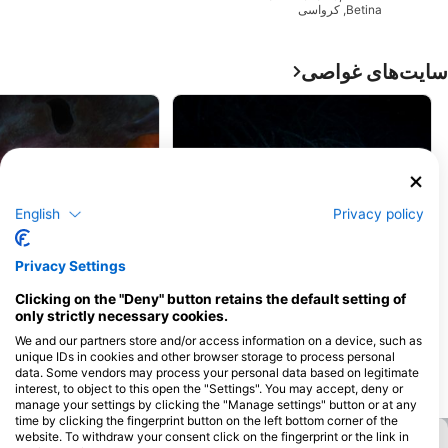
Betina, کرواسی
سایت‌های غواصی
English
Privacy policy
Privacy Settings
g Center Pongo, 22202 Primosten
Diving Center Pongo, 22202 Primosten
Clicking on the "Deny" button retains the default setting of
only strictly necessary cookies.
Amfiteatre dive
Fallen Lighthouse
(★4.6)
(★4.7)
این یکی از سرگرم کننده ترین غواصی هایی
غواصی Amfiteatre
We and our partners store and/or access information on a device, such as
است که می توانید داشته باشید. عمیق نیست،
بهترین نوع است. این می تواند
unique IDs in cookies and other browser storage to process personal
اما چیزهای زیادی برای دیدن است. زمانی که
غواصان بسیار پیشرفته و مبتدی
data. Some vendors may process your personal data based on legitimate
غار فرو ریخت، فانوس دریایی سقوط کرده و
فقط به عمق شما بستگی دارد. 
interest, to object to this open the "Settings". You may accept, deny or
شبیه دهانه بمب اتمی است. در حدود 13 تا 18
در اویزان است و به نظر می رسد iteatre
manage your settings by clicking the "Manage settings" button or at any
متر صخره مرجانی وجود دارد که بر روی سفال
time by clicking the fingerprint button on the left bottom corner of the
و آمفوره های شکسته 2000 ساله شکل گرفته
website. To withdraw your consent click on the fingerprint or the link in
است. بهترین مکان برای تمام سطوح غواصی.