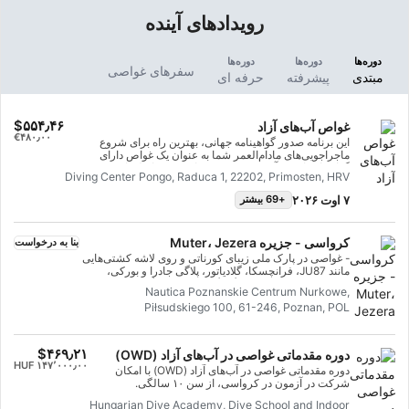
رویدادهای آینده
دوره‌ها
دوره‌ها
دوره‌ها
سفرهای غواصی
مبتدی
پیشرفته
حرفه ای
‎$۵۵۴٫۴۶
غواص آب‌های آزاد
‎€۴۸۰٫۰۰
این برنامه صدور گواهینامه جهانی، بهترین راه برای شروع
ماجراجویی‌های مادام‌العمر شما به عنوان یک غواص دارای
گواهینامه است. آموزش شخصی‌سازی‌شده با جلسات تمرینی
Diving Center Pongo, Raduca 1, 22202, Primosten, HRV
درون آب ترکیب می‌شود تا اطمینان حاصل شود که شما
مهارت‌ها و تجربه لازم برای راحتی واقعی در زیر آب را دارید. شما
۷ اوت ۲۰۲۶
+69 بیشتر
گواهینامه SSI Open Water Diver را کسب خواهید کرد.
کرواسی - جزیره Muter، Jezera
بنا به درخواست
- غواصی در پارک ملی زیبای کورناتی و روی لاشه کشتی‌هایی
مانند JU87، فرانچسکا، گلادیاتور، پلاگی جادرا و بورکی،
دیواره‌های زیبایی که پر از گورگونی‌ها و خرچنگ‌های واقعی
Nautica Poznanskie Centrum Nurkowe,
هستند. - ما با مرکز غواصی ناتیلوس غواصی می‌کنیم. - سفر
Piłsudskiego 100, 61-246, Poznan, POL
- با ماشین یا هواپیما برنامه‌ریزی می‌شود. - اقامت در
آپارتمان‌هایی با آشپزخانه‌های کوچک. - غذا در رستوران‌های
محلی، با پرداخت هزینه محلی. - غواصی از قایق انجام
می‌شود. دو غواصی در روز به مدت 5 روز برنامه‌ریزی شده
‎$۴۶۹٫۲۱
دوره مقدماتی غواصی در آب‌های آزاد (OWD)
است.
‎HUF ۱۴۷٬۰۰۰٫۰۰
دوره مقدماتی غواصی در آب‌های آزاد (OWD) با امکان
شرکت در آزمون در کرواسی، از سن ۱۰ سالگی.
Hungarian Dive Academy, Dive School and Indoor