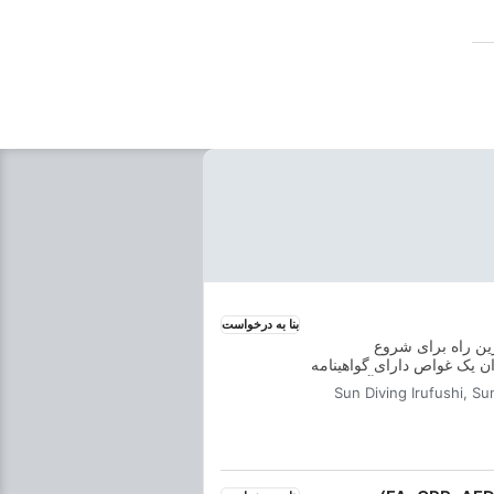
بهترین منطقه برای
شماست.
بنا به درخواست
رین راه برای شروع
ان یک غواص دارای گواهینامه
ات تمرینی درون آب ترکیب
Sun Diving Irufushi, Su
هارت‌ها و تجربه لازم برای
راحتی واقعی در زیر آب را دارید. شما گواهینامه SSI Open Water