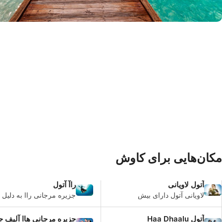
© iStock/mahos
مکان‌هایی برای کاوش
آتول لاویانی
راآ آتول
لاویانی آتول دارای بیش
جزیره مرجانی راا به دلیل 
از 50 مکان غواصی از
یک نقطه بسیار محبوب برا
جمله آکواریوم و مادیمارو
جزایر مرجانی شمالی است
آتول Haa Dhaalu
جزیره مرجانی هاا آلیف
کاندو است.