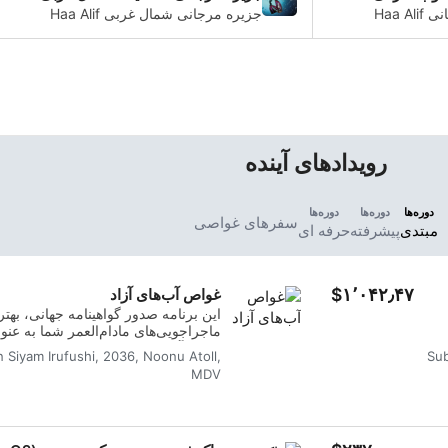
همانطور که در جزیره مرجانی Haa Alif
جزیره مرجانی شمال غربی Haa Alif
ا یک کشتی
مکان های غواصی خوبی را برای
وبرو می
مبتدیان و غواصان کم تجربه ارائه می
نیست.
دهد.
رویدادهای آینده
دوره‌ها
دوره‌ها
دوره‌ها
سفرهای غواصی
مبتدی
پیشرفته
حرفه ای
‎$۱٬۰۴۲٫۴۷
غواص آب‌های آزاد
این برنامه صدور گواهینامه جهانی، بهت
ماجراجویی‌های مادام‌العمر شما به عنو
درون
است. آموزش شخصی‌سازی‌شده با جلس
n Siyam Irufushi, 2036, Noonu Atoll,
Sub
تجربه
می‌شود تا اطمینان حاصل شود که شما م
MDV
ید. شما گواهینامه SSI
Diver را کسب خواهید کرد.