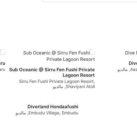
Measure advertising performance
Measure content performance
Understand audiences through statistics or com
Develop and improve services
Use limited data to select content
aru
Div
IAB Special Features:
Sub Oceanic @ Sirru Fen Fushi Private
دیو
paru
Lagoon Resort
Use precise geolocation data
Sirru Fen Fushi Private Lagoon Resort,
Shaviyani Atoll, مالدیو
Identify devices based on information actively
Non-IAB processing purposes:
Diverland Hondaafushi
Necessary
Embudu Village, Embudu, مالدیو
Performance
Functional