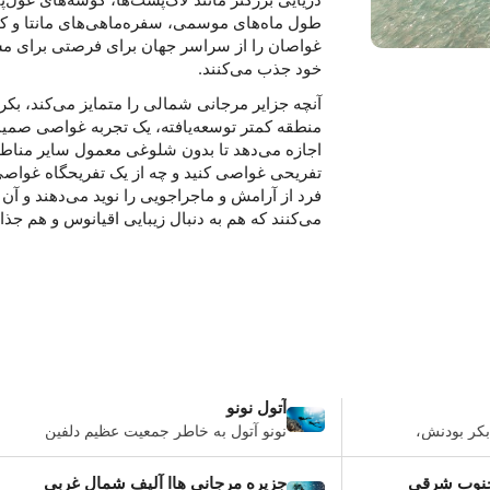
طول ماه‌های موسمی، سفره‌ماهی‌های مانتا و کوس
غواصان را از سراسر جهان برای فرصتی برای مش
خود جذب می‌کنند.
آنچه جزایر مرجانی شمالی را متمایز می‌کند، بک
منطقه کمتر توسعه‌یافته، یک تجربه غواصی صمیم
اجازه می‌دهد تا بدون شلوغی معمول سایر مناطق،
تفریحی غواصی کنید و چه از یک تفریحگاه غواص
فرد از آرامش و ماجراجویی را نوید می‌دهند و آن ر
می‌کنند که هم به دنبال زیبایی اقیانوس و هم جذ
آتول نونو
بکر بودنش،
نونو آتول به خاطر جمعیت عظیم دلفین
ی غواصی در
های اسپینر و همچنین داشتن بزرگترین
.
ماهی های ازدحام کننده در مالدیو
 جنوب شرقی
جزیره مرجانی هاا آلیف شمال غربی
معروف است.