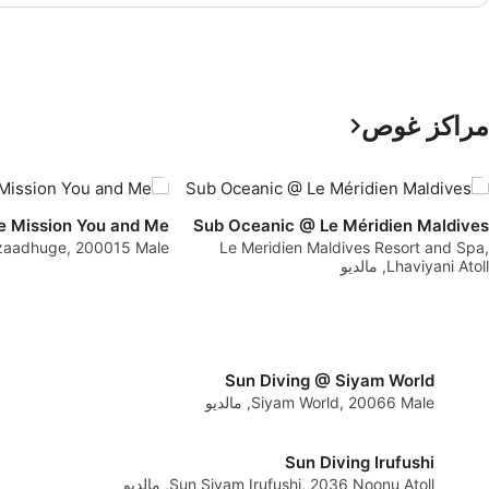
binations of data from different sources
مراکز غوص
e Mission You and Me
Sub Oceanic @ Le Méridien Maldives
Le Meridien Maldives Resort and Spa,
Aazaadhuge, 200015 Male, مال
Lhaviyani Atoll, مالدیو
 requested
Sun Diving @ Siyam World
Siyam World, 20066 Male, مالدیو
Sun Diving Irufushi
Sun Siyam Irufushi, 2036 Noonu Atoll, مالدیو