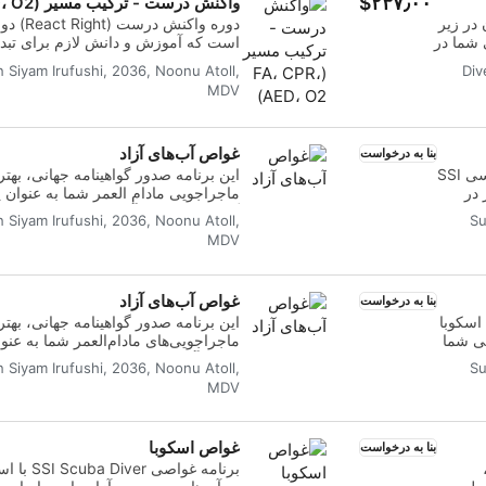
‎$۲۳۷٫۰۰
واکنش درست - ترکیب مسیر (FA، CPR، AED، O2)
یدن در زیر
شما در
است که آموزش و دانش لازم برای تبدی
یبا
فوریت‌های پزشکی را در اختیار شما قرا
n Siyam Irufushi, 2036, Noonu Atoll,
Div
ب پیدا
غواصی انعطاف‌پذیر، می‌توانید موضوعا
MDV
ایی
یادگیری انتخاب کنید، از جمله ارزیابی ا
قلبی ریوی (CPR) و تکنیک‌ها
رد و
غواص آب‌های آزاد
مانطور
فوریت‌های غواصی خواهید آموخت. این 
بنا به درخواست
 متخصص
دوره‌های دانشگاهی و سناریوهای آموزش
دوره واکنش درست (React Right) دوره واکنش اولیه اورژانسی SSI
این برنامه صدور گواهینامه جهانی، بهت
کاوش در
ابزارها و اعتماد به نفس لازم برای و
 در
ماجراجویی مادام العمر شما به عنوان
ن
پس از اخذ گواهینامه، می‌توانید به عنوا
گواهینامه است. آموزش شخصی سازی شد
n Siyam Irufushi, 2036, Noonu Atoll,
Su
لحظه
ای
تضمین می‌کند که شما مهارت‌ها و تجربه
MDV
یای
در محیط‌های زیر آب لازم است، کسب خ
 دنیای
 مدیریت
SSI Open Water Diver را دریافت خواهید کرد.
ی‌ای است که هرگز
همین حالا شروع کنید.
تورهای خارجی خودکار (AED) را در
غواص آب‌های آزاد
فراموش نخواهید کرد. از همه بهتر، کل این برنامه می‌تواند ظرف ۶
بنا به درخواست
از
واصی اسکوبا یا غواصی آب‌های آزاد SSI شما اضافه
ا به
اصی اسکوبا
این برنامه صدور گواهینامه جهانی، بهت
کند.
بی شما
ماجراجویی‌های مادام‌العمر شما به عنو
ن
ید،
است. آموزش شخصی‌سازی‌شده با جلس
n Siyam Irufushi, 2036, Noonu Atoll,
Su
 اکسیژن تجویز
سکوبا
می‌شود تا اطمینان حاصل شود که شما م
MDV
یی SSI Try
اهینامه
ت کنید.
اره
Diver را کسب خواهید کرد.
غواص اسکوبا
بنا به درخواست
ین
،
برنامه غو