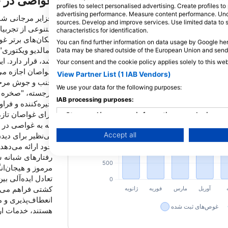
غواصی در ج
متریک
ایالات متحده / امپریال
profiles to select personalised advertising. Create profiles t
(ft, °F)
(m, °C)
advertising performance. Measure content performance. Unde
جزایر مرجانی شم
sources. Develop and improve services. Use limited data to 
متنوعی از تجربیات
characteristics for identification.
مکان‌های برتر 
You can find further information on data usage by Google her
Data may be shared outside of the European Union and send
شد، قرار دارد. ا
Your consent and the cookie policy applies solely to this we
غواصان اجازه می‌
View Partner List (1 IAB Vendors)
جنب و جوش مرجان‌
We use your data for the following purposes:
برجسته، "صخره م
IAB processing purposes:
خیره‌کننده و فرا
برای غواصان تازه 
Store and/or access information on a device
که به غواصی در س
بی‌نظیر برای دید
Accept all
Use limited data to select advertising
خود ارائه می‌ده
رفتارهای شبانه س
Create profiles for personalised advertising
مرموز و هیجان‌ان
تعادل ایده‌آلی ب
Use profiles to select personalised advertising
کشتی فراهم می‌کن
Create profiles to personalise content
انعطاف‌پذیری و 
هستند، خدمات ارا
Use profiles to select personalised content