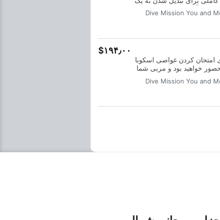
 کاملی برای تبدیل شدن به یک
ما هر آنچه را که برای غواصی
Dive Mission You and M
در آب‌های آزاد تا عمق ۱۲ متر نیاز دارید، با یک متخصص SSI خواهید
ز آموزش دوره غواصی در آب‌های
امه خود را به راحتی ارتقا دهید.
 محصور باقی مانده، به علاوه
‎$۱۹۴٫۰۰
میل کنید.
بهترین راه برای امتحان کردن غواصی اسکوبا
حصور خواهید بود و مربی شما
این می‌توانید از اولین
Dive Mission You and M
برید و جادوی غواصی اسکوبا
را تجربه کنید. در پایان این دوره کوتاه، شما کارت شناسایی SSI Try
بدون شک می‌خواهید دوباره غواصی
سکوبا در انتظار شماست و این
ود. همین امروز شروع کنید