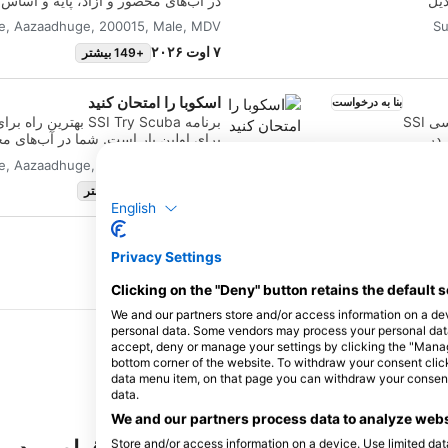
دیل
در آب‌های محصور و آزاد، پایه و اساس
 را که
غواص با اعتماد به نفس و ایمن است. ش
e, Aazaadhuge, 200015, Male, MDV
Su
ید، با یک متخصص
ه
آموخت. در این برنامه، تقریباً نیمی ا
۷ اوت ۲۰۲۶
+149 بیشتر
آزاد را خواهید گذراند و می‌توانید گواهین
 و
شما فقط باید جلسات آموزشی و آب‌های
اسکوبا را امتحان کنید
موزشی
دو غواصی آموزشی در آب‌های آزاد را تک
بنا به درخواست
دوره واکنش درست (React Right) دوره واکنش اولیه اورژانسی SSI
برنامه SSI Try Scuba 
 در
برای اولین بار است. شما در آب‌های م
به خوبی از شما مراقبت خواهد کرد، بنابر
e, Aazaadhuge, 200015, Male, MDV
Su
ای
نفس‌های فراموش‌نشدنی زیر آب لذت ب
یای
۷ اوت ۲۰۲۶
+147 بیشتر
 مدیریت
Scuba خود را دریافت کرده‌اید و 
English
تورهای خارجی خودکار (AED) را در
کنید. ماجراجویی‌های بی‌پایان غواصی ا
از
دوره جایی است که همه چیز آغاز می‌ش
Privacy Settings
ا به
جستجوی دوره‌ها و رویدادها
کند.
Clicking on the "Deny" button retains the default s
ید،
 اکسیژن تجویز
We and our partners store and/or access information on a de
اهینامه
personal data. Some vendors may process your personal data b
ت کنید.
accept, deny or manage your settings by clicking the "Manage 
bottom corner of the website. To withdraw your consent click 
data menu item, on that page you can withdraw your consent.
data.
We and our partners process data to analyze webs
Store and/or access information on a device. Use limited data