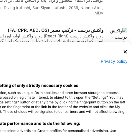
غواصی در آب‌های محصور و آزاد، پایه و اساس کاملی برای تب
شدن به یک غواص با اعتماد به نفس و ایمن است. شما هر آنچه
n Diving Irufushi, Sun Siyam Irufushi, 2036, Noonu Atoll,
برای غواصی در آب‌های آزاد تا عمق ۱۲ متر نیاز دار
MDV
SSI خواهید آموخت. در این برنامه، تقریباً نیمی از آموزش دور
غواصی در آب‌های آزاد را خواهید گذراند و می‌توانید به راحتی
گواهینامه خود را ارتقا دهید. فقط کافی است جلسات آموزشی
واکنش درست - ترکیب مسیر (FA، CPR، AED، O2)
غواصی در آب‌های محصور باقی مانده، به علاوه دو غواصی آ
در آب‌های آزاد را تکمیل کنید.
است که آموزش و دانش لازم برای تبدیل شدن به یک امدادگر
فوریت‌های پزشکی را در اختیار شما قرار می‌دهد. در این دوره
n Diving Irufushi, Sun Siyam Irufushi, 2036, Noonu Atoll,
غواصی انعطاف‌پذیر، می‌توانید موضوعات مورد نظر خود را بر
MDV
یادگیری انتخاب کنید، از جمله ارزیابی اولیه، کمک‌های اولیه، اح
قلبی ریوی (CPR) و تکنیک‌های اولیه تثبیت وضعیت. همچنین
Privacy policy
اکسیژن و اصول اولیه دفیبریلا
فوریت‌های غواصی خواهید آموخت. این دوره از طریق ترکیبی 
دوره‌های دانشگاهی و سناریوهای آموزشی دنیای واقعی، شما ر
ابزارها و اعتماد به نفس لازم برای واکنش اضطراری مجهز می‌
etting of only strictly necessary cookies.
پس از اخذ گواهینامه، می‌توانید به عنوان امدادگر اولیه عمل کن
کمک‌های اولیه و احیای قلبی ریوی (CPR) ارائه دهید،
vice, such as unique IDs in cookies and other browser storage to process
کنید و در فوریت‌های پزشکی پشتیبانی AED ارائه دهید. گو
ased on legitimate interest, to object to this open the "Settings". You may
حرفه‌ای واکنش درست (React Right) SSI خود را دریاف
settings" button or at any time by clicking the fingerprint button on the left
همین حالا شروع کنید.
on the fingerprint or the link in the footer of the website and click the My
 These choices will be signaled to our partners and will not affect browsing
ite performance and to do the following:
 to select advertising. Create profiles for personalised advertising. Use