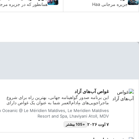
جزیره مرجانی Haa
Dhaalu یک منطقه
به سمت جنوب می روید، ب
غواصی عالی با کانال‌های
شکسته بزرگ برای کاوش ر
وسیع و آب‌های کم‌عمق‌تر
شوید که آنقدرها هم عمیق 
و همچنین غارهای زیبای
زیر آب ارائه می‌کند.
غواص آب‌های آزاد
این برنامه صدور گواهینامه جهانی، بهترین راه برای شروع
ماجراجویی‌های مادام‌العمر شما به عنوان یک غواص دارای
گواهینامه است. آموزش شخصی‌سازی‌شده با جلسات تمرینی 
 Oceanic @ Le Méridien Maldives, Le Meridien Maldives
آب ترکیب می‌شود تا اطمینان حاصل شود که شما مهارت‌ها و 
Resort and Spa, Lhaviyani Atoll, MDV
لازم برای راحتی واقعی در زیر آب را دار
Open Water Diver را کسب خواهید کرد.
۷ اوت ۲۰۲۶
+105 بیشتر