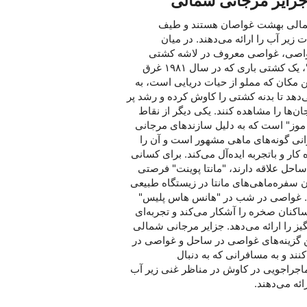
زایر مرجانی شمالی
الی بهشت ​​غواصان هستند و طیف
 زیر آب را ارائه می‌دهند. در میان
غواصی، غواصی معروف در لاشه کشتی
"مالدیو ویکتوری"، یک کشتی باری که در سال ۱۹۸۱ غرق
ین مکان که مملو از حیات دریایی است، به
دهد تا بدنه کشتی را کاوش کرده و رشد پر
ها را مشاهده کنند. یکی دیگر از نقاط
وز" است که به دلیل سازندهای مرجانی
وانی گونه‌های ماهی مشهور است و آن را
کار و باتجربه ایده‌آل می‌کند. برای کسانی
احل علاقه دارند، "مانتا پوینت" فرصتی
ن سفره‌ماهی‌های مانتا در زیستگاه طبیعی
د. غواصی در شب در "هانس هاس پلیس"
اکنان صخره را آشکار می‌کند و تجربه‌ای
گیز را ارائه می‌دهد. جزایر مرجانی شمالی
ین گزینه‌های غواصی در ساحل و غواصی در
ند و به مسافرانی که به دنبال
ماجراجویی در کاوش در مناظر غنی زیر آب
ئه می‌دهند.