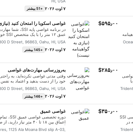
HI, USA
تا
ی
Diver را کسب خواهید کرد.
۷ اوت ۲۰۲۶
+51 بیشتر
واقعی در زیر آب را دارید. شما گواهینامه SSI Open Water Diver را
‎$۵۹۵٫۰۰
غواصی اسکوبا را امتحان کنید (نیازی
در برنامه غواصی پای
ینامه
عمق ۱۲ 
ترکیب
برای کشف کامل‌تر دنیای زیر آب هنگا
800 D Street, 96863, Oahu, HI, USA
Ocean
برای
غواصی پایه را
مه SSI Open Water
غواصی در آب‌های آزاد اضافه کرد، بنابرا
۷ اوت ۲۰۲۶
+145 بیشتر
ماجراجویی غواصی خود بردارید.
‎$۲۸۵٫۰۰
به‌روزرسانی مهارت‌های غواصی
غواصی
وقتی مدتی غواصی نکرده‌اید، به راحتی
ا
خود را از دست بدهید و اعتماد به نفس خ
رین زمان به
به‌رو
800 D Street, 96863, Oahu, HI, USA
Triden
 به
آب و غواصی آسان بازمی‌گردانیم. این
ه‌ی
این امکان را می‌دهد که مهارت‌های غو
۷ اوت ۲۰۲۶
+146 بیشتر
 یک متخصص SSI، آموخته‌اید،
ن
تمرین کنید. این دوره، دوره‌ی بسیار خ
‎$۳۵۰٫۰۰
غواصی عمیق
ا صرف
تعطیلات غواصی است، بنابراین زمان ک
رف
مهارت‌های خود می‌کنید و زمان بیشت
دوره واکنش درست (React Right) دوره واکنش اولیه اورژانسی SSI
دوره تخصصی
ب‌های
دریایی می‌کنید. اگر شما یک دانشجوی 
 در
اعماق بین ۱۸ تا ۴۰ متر نیاز
رای
گواهینامه هستید، به‌روزرسانی مهارت‌
ه
آکادمیک و غواصی در آب‌های آزاد به ش
res, 1125 Ala Moana Blvd slip A-03,
Triden
‌های
مهارت‌های غواصی شما قبل از غواصی‌ه
تخاب
خواهید گرفت که ماجراجویی‌های غواصی