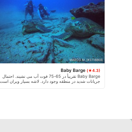
MARCO M. (#3118868)
Baby Barge
(★4.3)
Baby Barge تقریباً در 65-75 فوت آب می نشیند. احتمال
جریانات شدید در منطقه وجود دارد. لاشه بسیار ویران است،
مقدار زیادی از آن باقی نمانده است. در جنوب و اندکی شر
لاشه، توده بزرگی از بلوک‌های سیمانی وجود دارد که معمولاً
کوسه‌ها در اطراف آن آویزان هستند. به لاشه دست نزنید،
بسیار شکننده است.