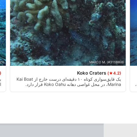
Advertising
21)
MARCO M. (#3118868)
Koko Craters
)
(★4.2)
یک قایق‌سواری کوتاه ۱۰ دقیقه‌ای درست خارج از Kai Boat
ب
Marina، در محل غواصی دهانه Koko Oahu قرار دارد.
ق
مناظر بالای کوه کوکو هد از این سمت فراموش نشدنی
است. یک مکان عالی برای غواصی برای مبتدیان.
د