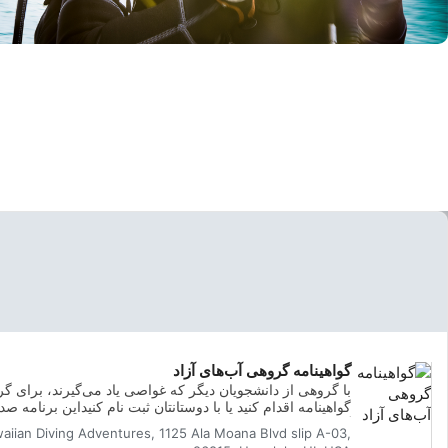
© Mares
گواهینامه گروهی آب‌های آزاد
با گروهی از دانشجویان دیگر که غواصی یاد می‌گیرند، برای گر
گواهینامه اقدام کنید یا با دوستانتان ثبت نام کنیداین برنامه صد
گواهینامه جهانی، بهترین راه برای شروع ماجراجویی‌های مادام‌
aiian Diving Adventures, 1125 Ala Moana Blvd slip A-03,
شما به عنوان یک غواص دارای گواهینامه است. آموزش