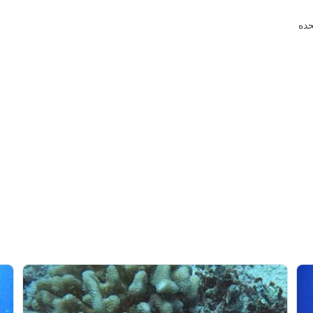
Measure advertising performance
Measure content performance
Understand audiences through statistics or com
Develop and improve services
Use limited data to select content
IAB Special Features:
Use precise geolocation data
Identify devices based on information actively
Non-IAB processing purposes:
Necessary
Performance
Functional