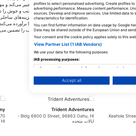
profiles to select personalised advertising. Create profiles t
تغییر می‌کند و م
advertising performance. Measure content performance. Unde
جنب و جوش را در 
sources. Develop and improve services. Use limited data to 
گزینه‌های ساحل
characteristics for identification.
را برآورده می‌کن
You can find further information on data usage by Google her
آب را تضمین می‌ک
Data may be shared outside of the European Union and send
Your consent and the cookie policy applies solely to this we
View Partner List (1 IAB Vendors)
We use your data for the following purposes:
IAB processing purposes:
Store and/or access information on a device
Accept all
Use limited data to select advertising
Create profiles for personalised advertising
Use profiles to select personalised advertising
ny
Trident Adventures
Bldg 6800 D Street, 96863 Oahu, HI -
377 Keahole Str
Create profiles to personalise content
ایالات متحده
lu, HI
Use profiles to select personalised content