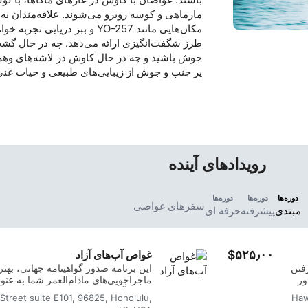
مارماهی و کوسه روبرو می‌شوند. علاقه‌مندان به
مکان‌هایی مانند YO-257 و ببر در
طرز شگفت‌انگیزی ارائه می‌دهد. چه در حال گشت 
جوش باشید و چه در حال کاوش در لاشه‌های وهم‌آ
پر جنب و جوش از زیبایی‌های طبیعی و حیات غنی
رویدادهای آینده
دوره‌ها
دوره‌ها
دوره‌ها
سفرهای غواصی
مبتدی
پیشرفته
حرفه ای
‎$۵۲۵٫۰۰
غواص آب‌های آزاد
فتن
این برنامه صدور گواهینامه جهانی، بهت
ور
ماجراجویی‌های مادام‌العمر شما به عنو
العمر
است. آموزش شخصی‌سازی‌شده با جلس
 Street suite E101, 96825, Honolulu,
Haw
می‌شود تا اطمینان حاصل شود که شما م