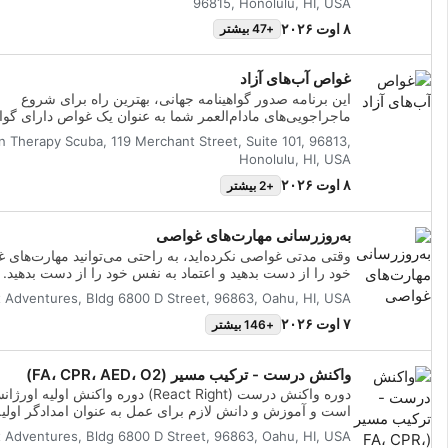
96815, Honolulu, HI, USA
شخصی‌سازی‌شده با جلسات تمرینی درون آب ترکیب می‌شود 
اطمینان حاصل شود که شما مهارت‌ها و تجربه لازم برای راحت
۸ اوت ۲۰۲۶
+47 بیشتر
کسب خواهید کرد.
غواص آب‌های آزاد
این برنامه صدور گواهینامه جهانی، بهترین راه برای شروع
ماجراجویی‌های مادام‌العمر شما به عنوان یک غواص دارای گواه
است. آموزش شخصی‌سازی‌شده با جلسات تمرینی درون آب 
 Therapy Scuba, 119 Merchant Street, Suite 101, 96813,
می‌شود تا اطمینان حاصل شود که شما مهارت‌ها و تجربه لازم 
Honolulu, HI, USA
راحتی واقعی در زیر آب را دارید. شما گواهینا
Diver را کسب خواهید کرد.
۸ اوت ۲۰۲۶
+2 بیشتر
به‌روزرسانی مهارت‌های غواصی
وقتی مدتی غواصی نکرده‌اید، به راحتی می‌توانید مهارت‌های 
خود را از دست بدهید و اعتماد به نفس خود را از دست بدهید. ب
به‌روزرسانی مهارت‌های غواصی SSI، ما شما را در کمت
t Adventures, Bldg 6800 D Street, 96863, Oahu, HI, USA
آب و غواصی آسان بازمی‌گردانیم. این دوره‌ی آموزشی غواصی
شما این امکان را می‌دهد که مهارت‌های غواصی را که در برنام
۷ اوت ۲۰۲۶
+146 بیشتر
غواصی آب‌های آزاد خود، تحت هدایت
مرور و تمرین کنید. این دوره، دوره‌ی بسیار خوبی برای گذراند
واکنش درست - ترکیب مسیر (FA، CPR، AED، O2)
درست قبل از تعطیلات غواصی است، بنابراین زمان کمتری ر
نگرانی در مورد مهارت‌های خود می‌کنید و زمان بیشتری را ص
تحسین زندگی دریایی می‌کنید. اگر شما یک دانشجوی غواصی آ
است و آموزش و دانش لازم برای عمل به عنوان امدادگر اولیه
آزاد بدون گواهینامه هستید، به‌روزرسانی مهارت‌های غواصی ب
فوریت‌های پزشکی را در اختیار شما قرار می‌دهد. در این برنام
t Adventures, Bldg 6800 D Street, 96863, Oahu, HI, USA
تمرین مهارت‌های غواصی شما قبل از غواصی‌های آموزشی آب
غواصی انعطاف‌پذیر، می‌توانید موضوعات مورد نظر خود را ان