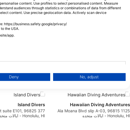
o personalise content. Use profiles to select personalised content. Measure
rstand audiences through statistics or combinations of data from different
select content. Use precise geolocation data. Actively scan device
e: https://business.safety.google/privacy/
 to the USA.
bsite/app.
مراکز غوص
Deny
No, adjust
Island Divers
Hawaiian Diving Adventures
eet suite E101, 96825
1125 Ala Moana Blvd slip A-03, 96815
Honolulu, HI - ایالات متحده
Honolulu, HI - ایالات متحده