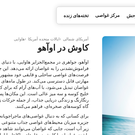
مرکز غواصی
وحش
تخته‌های زنده
آمریکای شمالی
ایالات متحده آمریکا
هاوایی
کاوش در اوآهو
اوآهو، جواهری در مجمع‌الجزایر هاوایی، با دنیای 
فراموش‌نشدنی را به غواصان ارائه می‌دهد. این ج
فرصت‌های غواصی ساحلی و قایقی خود مشهور ا
مهارتی قابل دسترسی می‌کند. در طول ماه‌های 
غواصان تبدیل می‌شود، با آب‌های آرام که برای ک
خلیج کوسه و سه میز عالی است. این مکان‌ها پس‌
رنگارنگ و زندگی دریایی جذاب، از جمله حرکات ز
گاه کوسه‌های صخره‌ای، فراهم می‌کنند.
برای کسانی که به دنبال غواصی‌های ماجراجویانه‌ت
جزیره میزبان محیط‌های غواصی جذاب متنوعی مانن
زیر آب است، جایی که غواصان می‌توانند شاهد ظ
باشند. غواصان با کاوش در غارهای ماکاها، با لول