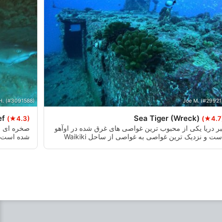
H. (#3091588)
Joe M. (#29921
ef
Sea Tiger (Wreck)
(★4.3)
(★4.7
بر دریا یکی از محبوب ترین غواصی های غرق شده در اوآهو
صخره ای من
است و نزدیک ترین غواصی به غواصی از ساحل Waikiki
است که تنها 10 دقیقه با قایق برای رسیدن به آن زمان نیاز
ساحل آلا 
ارید.
فوت در ضل