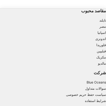
Store and/or access information on a device
مقاصد محبوب
Use limited data to select advertising
تایلند
Create profiles for personalised advertising
مصر
اسپانیا
Use profiles to select personalised
advertising
اندونزی
فلوریدا
Create profiles to personalise content
فیلیپین
Use profiles to select personalised content
مکزیک
مالدیو
Measure advertising performance
شرکت
Measure content performance
Blue Oceans
Understand audiences through statistics or
سوالات متداول
combinations of data from different sources
سیاست حفظ حریم خصوصی
Develop and improve services
شرایط استفاده