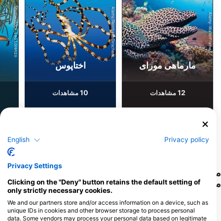
Shutterstock_Leo Lorenzo
Alamy/Reinhard Dirscherl
Alamy-WaterFrame
مارماهی مورای
اختاپوس
10
12
مشاهدات
مشاهدات
F
J
D
N
O
S
A
J
J
M
A
M
F
J
D
N
O
S
A
J
J
M
A
M
F
J
English
Privacy policy
Privacy Settings
مراکز غواصی که از این سایت غواصی پذیرایی
می‌کنند
Clicking on the "Deny" button retains the default setting of
only strictly necessary cookies.
We and our partners store and/or access information on a device, such as
unique IDs in cookies and other browser storage to process personal
data. Some vendors may process your personal data based on legitimate