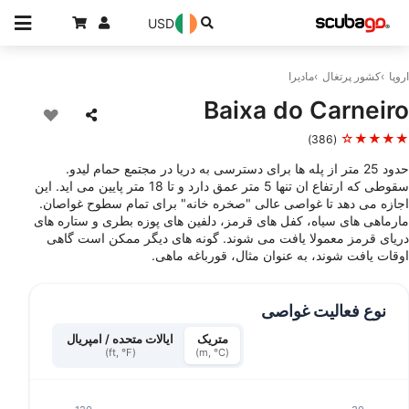
USD
اروپا
کشور پرتغال
مادیرا
Baixa do Carneiro
★★★★☆
(386)
حدود 25 متر از پله ها برای دسترسی به دریا در مجتمع حمام لیدو.
سقوطی که ارتفاع ان تنها 5 متر عمق دارد و تا 18 متر پایین می اید. این
اجازه می دهد تا غواصی عالی "صخره خانه" برای تمام سطوح غواصان.
مارماهی های سیاه، کفل های قرمز، دلفین های پوزه بطری و ستاره های
دریای قرمز معمولا یافت می شوند. گونه های دیگر ممکن است گاهی
اوقات یافت شوند، به عنوان مثال، قورباغه ماهی.
نوع فعالیت غواصی
متریک
ایالات متحده / امپریال
(ft, °F)
(m, °C)