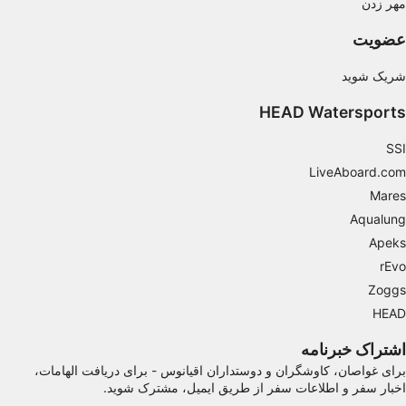
مهر زدن
Use limited data to select content
عضویت
IAB Special Features:
Use precise geolocation data
شریک شوید
Identify devices based on information
HEAD Watersports
actively requested
SSI
Non-IAB processing purposes:
LiveAboard.com
Necessary
Mares
Aqualung
Performance
Apeks
Functional
rEvo
Zoggs
Advertising
HEAD
اشتراک خبرنامه
برای غواصان، کاوشگران و دوستداران اقیانوس - برای دریافت الهامات،
اخبار سفر و اطلاعات سفر از طریق ایمیل، مشترک شوید.