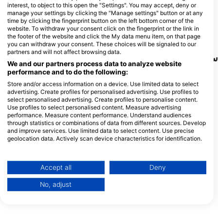
Splash and Dive, Madeira
interest, to object to this open the "Settings". You may accept, deny or
Diving Center
manage your settings by clicking the "Manage settings" button or at any
Complexo Balnear do Lido, 9000-
time by clicking the fingerprint button on the left bottom corner of the
107 Funchal, PO10 - پرتغال
website. To withdraw your consent click on the fingerprint or the link in
the footer of the website and click the My data menu item, on that page
you can withdraw your consent. These choices will be signaled to our
partners and will not affect browsing data.
سایت‌های غواصی نزدیک
We and our partners process data to analyze website
performance and to do the following:
Store and/or access information on a device. Use limited data to select
advertising. Create profiles for personalised advertising. Use profiles to
select personalised advertising. Create profiles to personalise content.
Use profiles to select personalised content. Measure advertising
performance. Measure content performance. Understand audiences
through statistics or combinations of data from different sources. Develop
and improve services. Use limited data to select content. Use precise
geolocation data. Actively scan device characteristics for identification.
Mares, Janez Kranjc
Scubapro, Stephen Frink
You can find further information on data usage by Google here:
https://business.safety.google/privacy/
r House Reef
Baixa das Moreias - Clube Naval
(★4.7)
Data may be shared outside of the European Union and send to the USA.
Accept all
Deny
(★4.0)
se Reef
Your consent and the cookie policy applies solely to this website/app.
دسترسی آسان است و برای 
در مقابل Clube Naval do Funchal، این
No, adjust
مبتدی تا غواصان پیشرفته 
صخره سنگی خانه مقدار زیادی از زندگی دریایی
View Partner List (1 IAB Vendors)
خوب، بدون جریان و سهولت
است. غوطه وری اسان برای مبتدیان. ناوبری
نقطه را به اولین شیرجه عالی
دشوار نیست، زیرا صخره ها در جهت شرق به
We use your data for the following purposes:
کرده است. همچنین یک شی
غرب گسترش می یابند.
انگیز را ارائه می دهد!
IAB processing purposes: