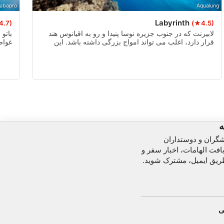
ubapro
Aqualung
Labyrinth
4.7)
(★4.5)
لابیرنت که در جنوب جزیره نوسا پنیدا و رو به اقیانوس هند
باتو
قرار دارد، اغلب می تواند امواج بزرگی داشته باشد. این
غواص
مکان غواصی دارای تعدادی دره و مسیرهای شنا است و
گرفت
پرتوهای مانتای صخره ای اغلب در مسیر خود به سمت نقطه
بالا
مانتا در شرق برای تمیز کردن یا خلیج مانتا در غرب برای
زیاد 
تغذیه دیده می شوند.
ه
شگران و دوستداران
افت الهامات، اخبار سفر و
ریق ایمیل، مشترک شوید.
ی