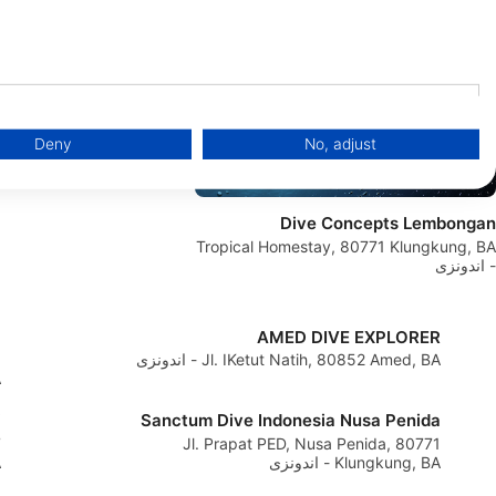
PURE DIVE RESORT
Buyuk, Desa Ped , Nusa
Penida, 80771 Klungkung, BA -
Deny
No, adjust
Dive Concepts Lembongan
Tropical Homestay, 80771 Klungkung, BA
- اندونزی
)
AMED DIVE EXPLORER
Jl. IKetut Natih, 80852 Amed, BA - اندونزی
,
4
i
Sanctum Dive Indonesia Nusa Penida
7
Jl. Prapat PED, Nusa Penida, 80771
Klungkung, BA - اندونزی
A
binations of data from different sources