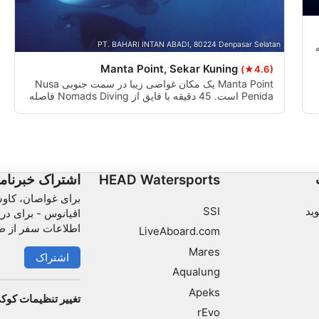
PT. BAHARI INTAN ABADI, 80224 Denpasar Selatan
Manta Point, Sekar Kuning
(★4.6)
Manta Point یک مکان غواصی زیبا در سمت جنوبی Nusa
Penida است. 45 دقیقه با قایق از Nomads Diving فاصله
دارد. مانتا پوینت دارای ایستگاه های تمیزکاری بسیاری است
که مانتا ری جادویی را جذب می کند.
HEAD Watersports
اشتراک خبرنام
برای غواصان، کاو
ید
SSI
اقیانوس - برای دری
اطلاعات سفر از ط
LiveAboard.com
Mares
اشتراک
Aqualung
Apeks
تغییر تنظیمات کوک
rEvo