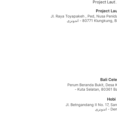
Project La
Jl. Raya Toyapakeh , Ped, Nusa Penid
807 Klungkung, BA - اندونزی
Bali Cel
Perum Beranda Bukit, Desa K
Kuta Selatan, 80361 Badung, BA -
Hobi 
Jl. Betngandang II No. 17, Sa
ندونزی