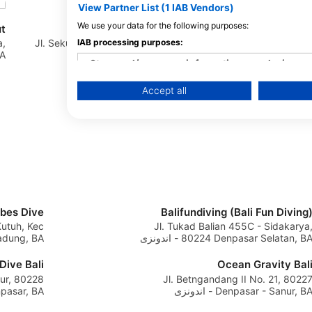
View Partner List (1 IAB Vendors)
We use your data for the following purposes:
ut
Nico Dives Cool Bali
IAB processing purposes:
a,
Jl. Sekuta 114 Sanur, 80228 Denpasar,
Jalan Ped-
 اندونزی
BA - اندونزی
71
Store and/or access information on a device
Accept all
Use limited data to select advertising
Create profiles for personalised advertising
Use profiles to select personalised advertising
Create profiles to personalise content
Use profiles to select personalised content
ebes Dive
Balifundiving (Bali Fun Diving
utuh, Kec
Jl. Tukad Balian 455C - Sidakarya
Measure advertising performance
8022 Denpasar Selatan, BA - اندونزی
اندونزی
Measure content performance
Dive Bali
Ocean Gravity Bal
nur, 80228
Jl. Betngandang II No. 21, 8022
Denpasar - Sanur, B - اندونزی
Denpasar, BA - ا
Understand audiences through statistics or com