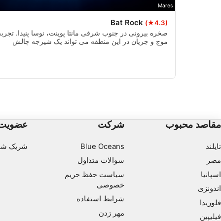
Mares
Bat Rock
(★4.3)
صخره بیرونی در جنوب شرقی مانتا پوینت، نوسا پنیدا. تجربه
موج و جریان در این منطقه می تواند یک شیرجه چالش
برانگیز باشد، یا می تواند آنقدر آرام باشد که بتوانید در
اطراف صخره شنا کنید.
مقاصد محبوب
شرکت
عضویت
تایلند
Blue Oceans
شریک شو
مصر
سوالات متداول
اسپانیا
سیاست حفظ حریم
خصوصی
اندونزی
شرایط استفاده
فلوریدا
مهر زدن
فیلیپین