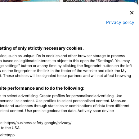
Shutterstock-Shane Myers Photography
Alamy-WaterFrame
مارماهی مورای
لاکپشت سبز دریایی
Privacy policy
12
13
مشاهدات
مشاهدات
etting of only strictly necessary cookies.
vice, such as unique IDs in cookies and other browser storage to process
ased on legitimate interest, to object to this open the "Settings". You may
settings" button or at any time by clicking the fingerprint button on the left
O
S
A
J
J
M
A
M
F
J
D
N
O
S
A
J
J
M
A
M
F
J
on the fingerprint or the link in the footer of the website and click the My
 These choices will be signaled to our partners and will not affect browsing
ite performance and to do the following:
 to select advertising. Create profiles for personalised advertising. Use
o personalise content. Use profiles to select personalised content. Measure
rstand audiences through statistics or combinations of data from different
select content. Use precise geolocation data. Actively scan device
مراکز غواصی که از این سایت غواصی پذیرایی 
e: https://business.safety.google/privacy/
 to the USA.
bsite/app.