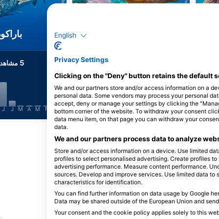
Shutterstock-Andrey Armyagov
iStock-Global_Pics
لاکپشت پوزه عقابی
باراکود
English
Privacy Settings
5
11
مشاهدات
مشاهد
Clicking on the "Deny" button retains the default s
We and our partners store and/or access information on a de
personal data. Some vendors may process your personal data b
accept, deny or manage your settings by clicking the "Manage 
J
J
M
A
M
F
J
D
N
O
S
A
J
J
M
A
M
F
J
D
N
bottom corner of the website. To withdraw your consent click 
data menu item, on that page you can withdraw your consent.
data.
نمایش حیوانات بیشتر
We and our partners process data to analyze webs
Store and/or access information on a device. Use limited data
profiles to select personalised advertising. Create profiles t
advertising performance. Measure content performance. Unde
sources. Develop and improve services. Use limited data to 
characteristics for identification.
می‌کنند
You can find further information on data usage by Google her
Data may be shared outside of the European Union and send
Your consent and the cookie policy applies solely to this we