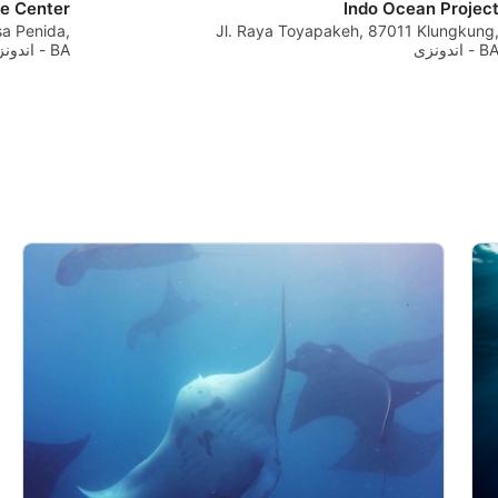
e Center
Indo Ocean Projec
Develop and improve services
a Penida,
Jl. Raya Toyapakeh, 87011 Klungkung
B - اندونزی
BA - اندونزی
Use limited data to select content
IAB Special Features:
Use precise geolocation data
Identify devices based on information actively
Non-IAB processing purposes:
Necessary
Performance
Functional
Advertising