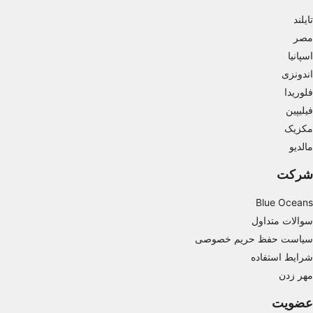
تایلند
Measure advertising performance
مصر
Measure content performance
اسپانیا
اندونزی
Understand audiences through statistics or
combinations of data from different sources
فلوریدا
فیلیپین
Develop and improve services
مکزیک
مالدیو
Use limited data to select content
IAB Special Features:
شرکت
Use precise geolocation data
Blue Oceans
سوالات متداول
Identify devices based on information
actively requested
سیاست حفظ حریم خصوصی
Non-IAB processing purposes:
شرایط استفاده
مهر زدن
Necessary
عضویت
Performance