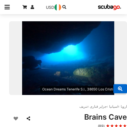
USD
© Ocean Dreams Tenerife S.l., 38650 Los Cristianos
اروپا
اسپانیا
جزایر قناری
تنریف
Brains Cave
★★★★★
(89)