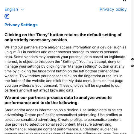
5
10
English
Privacy policy
مشاهدات
مشاهدات
Privacy Settings
Clicking on the "Deny" button retains the default setting of
F
J
D
N
O
S
A
J
J
M
A
M
F
J
D
N
O
S
A
J
J
M
A
M
F
J
only strictly necessary cookies.
We and our partners store and/or access information on a device, such as
unique IDs in cookies and other browser storage to process personal
data. Some vendors may process your personal data based on legitimate
مراکز غواصی که از این سایت غواصی پذیرایی
interest, to object to this open the "Settings". You may accept, deny or
می‌کنند
manage your settings by clicking the "Manage settings" button or at any
time by clicking the fingerprint button on the left bottom corner of the
website. To withdraw your consent click on the fingerprint or the link in
the footer of the website and click the My data menu item, on that page
Ocean Dreams Tenerife
you can withdraw your consent. These choices will be signaled to our
Calle El Coronel 8, 38650 Los
partners and will not affect browsing data.
Cristianos, IC - اسپانیا
We and our partners process data to analyze website
performance and to do the following:
Store and/or access information on a device. Use limited data to select
advertising. Create profiles for personalised advertising. Use profiles to
BARBARIAN DIVING
select personalised advertising. Create profiles to personalise content.
Avenida Juan Carlos I, 24, 38650
Use profiles to select personalised content. Measure advertising
LOS CRISTIANOS, IC - اسپانیا
performance. Measure content performance. Understand audiences
through statistics or combinations of data from different sources. Develop