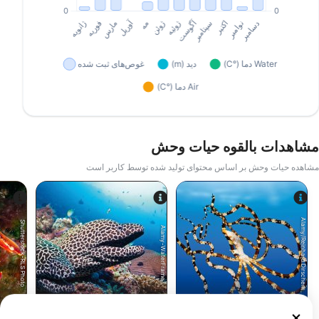
مشاهدات بالقوه حیات وحش
مشاهده حیات وحش بر اساس محتوای تولید شده توسط کاربر است
Alamy/Reinhard Dirscherl
Shutterstock-RLS Photo
Alamy-WaterFrame
اختاپوس
مارماهی مورای