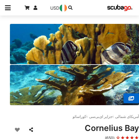
USD
© SSI Service Center Southern Caribbean, Willemstad
آمریکای شمالی
جزایر ای‌بی‌سی
کوراسائو
Cornelius Bay
★★★★☆
(650)