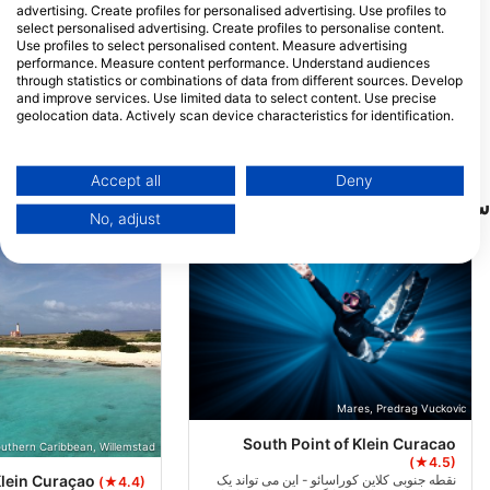
کوراسائو
advertising. Create profiles for personalised advertising. Use profiles to
select personalised advertising. Create profiles to personalise content.
Soul Divers
Use profiles to select personalised content. Measure advertising
45 Druifweg, Willemstad,
performance. Measure content performance. Understand audiences
کوراسائو
through statistics or combinations of data from different sources. Develop
and improve services. Use limited data to select content. Use precise
geolocation data. Actively scan device characteristics for identification.
You can find further information on data usage by Google here:
https://business.safety.google/privacy/
Data may be shared outside of the European Union and send to the USA.
Accept all
Deny
Your consent and the cookie policy applies solely to this website/app.
سایت‌های غواصی نزدیک
No, adjust
View Partner List (1 IAB Vendors)
We use your data for the following purposes:
IAB processing purposes:
Store and/or access information on a device
Use limited data to select advertising
Create profiles for personalised advertising
Mares, Predrag Vuckovic
South Point of Klein Curacao
Use profiles to select personalised
outhern Caribbean, Willemstad
(★4.5)
advertising
نقطه جنوبی کلاین کوراسائو - این می تواند یک
lein Curaçao
(★4.4)