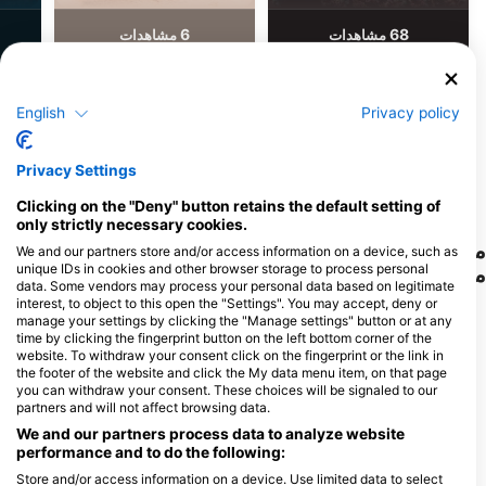
6
68
مشاهدات
مشاهدات
English
Privacy policy
F
J
D
N
O
S
A
J
J
M
A
M
F
J
D
N
O
S
A
J
J
M
A
M
F
J
Privacy Settings
نمایش حیوانات بیشتر
Clicking on the "Deny" button retains the default setting of
only strictly necessary cookies.
مراکز غواصی که از این سایت غواصی پذیرایی
We and our partners store and/or access information on a device, such as
unique IDs in cookies and other browser storage to process personal
می‌کنند
data. Some vendors may process your personal data based on legitimate
interest, to object to this open the "Settings". You may accept, deny or
manage your settings by clicking the "Manage settings" button or at any
time by clicking the fingerprint button on the left bottom corner of the
Unique Diving, UDI
Relaxed Guided Dives
website. To withdraw your consent click on the fingerprint or the link in
Kaya Andeifi 36, 0000 Willemstad,
Martha Koosje 10, 0000CW
the footer of the website and click the My data menu item, on that page
Willemstad, کوراسائو
کوراسائو
you can withdraw your consent. These choices will be signaled to our
partners and will not affect browsing data.
We and our partners process data to analyze website
Goby Divers
performance and to do the following:
Piscaderaweg, Willemstad,
Curaçao, 00000 Willemstad,
Store and/or access information on a device. Use limited data to select