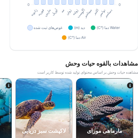
مشاهدات بالقوه حیات وحش
مشاهده حیات وحش بر اساس محتوای تولید شده توسط کاربر است
Shutterstock-Shane Myers Photography
iStock/ultramarinfoto
Alamy-WaterFrame
مارماهی مورای
لاکپشت سبز دریایی