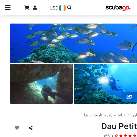
USD
© Anfibios Ibiza, 07817 Ibiza
اروپا
اسپانیا
جزایر بالئاریک
ایبیزا
Dau Petit
★★★★☆
(561)