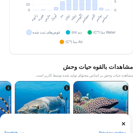
مشاهدات بالقوه حیات وحش
مشاهده حیات وحش بر اساس محتوای تولید شده توسط کاربر است
Alamy/Reinhard Dirscherl
Alamy-WaterFrame
iStock-Global_Pics
مارماهی مورای
باراکودا