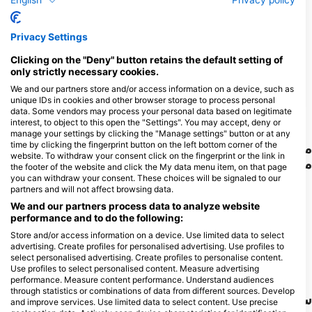
English
Privacy policy
80
129
مشاهدات
مشاهدات
Privacy Settings
Clicking on the "Deny" button retains the default setting of
only strictly necessary cookies.
We and our partners store and/or access information on a device, such as
unique IDs in cookies and other browser storage to process personal
F
J
D
N
O
S
A
J
J
M
A
M
F
J
D
N
O
S
A
J
J
M
A
M
F
J
data. Some vendors may process your personal data based on legitimate
interest, to object to this open the "Settings". You may accept, deny or
manage your settings by clicking the "Manage settings" button or at any
time by clicking the fingerprint button on the left bottom corner of the
مراکز غواصی که از این سایت غواصی پذیرایی
website. To withdraw your consent click on the fingerprint or the link in
می‌کنند
the footer of the website and click the My data menu item, on that page
you can withdraw your consent. These choices will be signaled to our
partners and will not affect browsing data.
We and our partners process data to analyze website
Formentera Divers
performance and to do the following:
Calle Almadraba 7, 07870 La
VELLMARI Diving Center,
Savina, IB - اسپانیا
PITIUSUB SL
Store and/or access information on a device. Use limited data to select
Marina de Formentera 14, 07870
advertising. Create profiles for personalised advertising. Use profiles to
Formentera, IB - اسپانیا
select personalised advertising. Create profiles to personalise content.
Use profiles to select personalised content. Measure advertising
performance. Measure content performance. Understand audiences
through statistics or combinations of data from different sources. Develop
سایت‌های غواصی نزدیک
and improve services. Use limited data to select content. Use precise