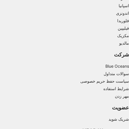
اسپانیا
Measure content performance
اندونزی
فلوریدا
Understand audiences through statistics or
فیلیپین
combinations of data from different sources
مکزیک
Develop and improve services
مالدیو
Use limited data to select content
شرکت
IAB Special Features:
Blue Oceans
Use precise geolocation data
سوالات متداول
سیاست حفظ حریم خصوصی
Identify devices based on information
actively requested
شرایط استفاده
مهر زدن
Non-IAB processing purposes:
Necessary
عضویت
Performance
شریک شوید
Functional