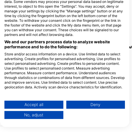
data. Some vendors may process your personal data based on legitimate
interest, to object to this open the "Settings". You may accept, deny or
Impact Divers / Cape Radd
manage your settings by clicking the "Manage settings" button or at any
117 St Georges Street, 7975 Cape
Alpha Dive Centre,
time by clicking the fingerprint button on the left bottom corner of the
Town, آفریقای جنوبی
http://www.alphadivecentre.co.za/
website. To withdraw your consent click on the fingerprint or the link in
96 Main Rd (opposite Strand
the footer of the website and click the My data menu item, on that page
Railway station ), 7139 Cape Town,
you can withdraw your consent. These choices will be signaled to our
آفریقای جنوبی
partners and will not affect browsing data.
We and our partners process data to analyze website
سایت‌های غواصی نزدیک
performance and to do the following:
Store and/or access information on a device. Use limited data to select
advertising. Create profiles for personalised advertising. Use profiles to
select personalised advertising. Create profiles to personalise content.
Use profiles to select personalised content. Measure advertising
performance. Measure content performance. Understand audiences
through statistics or combinations of data from different sources. Develop
and improve services. Use limited data to select content. Use precise
geolocation data. Actively scan device characteristics for identification.
You can find further information on data usage by Google here:
https://business.safety.google/privacy/
Scubapro
Mares, Janez Kranjc
Data may be shared outside of the European Union and send to the USA.
Accept all
Deny
Maori, wreck
Stonehenge
Your consent and the cookie policy applies solely to this website/app.
(★4.3)
(★4.6)
No, adjust
مجموعه صخره های استون هنج منطقه وسیعی
این لاشه یک کشتی باری معمو
View Partner List (1 IAB Vendors)
با توپوگرافی ، تنوع زیستی و تنوع عمق متنوع
مه غلیظ غرق شد. حداکثر 
است. مناطق کم عمق زیادی وجود دارد که برای
We use your data for the following purposes:
غواصان سطح ابتدایی مناسب است، و چندین
لاشه نسبتا دست نخورده اس
قله و دیوارهای کوچک مناسب برای غواصان
قطعات در طول سال ها فرسو
IAB processing purposes: