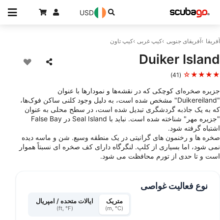
USD
آفریقا
آفریقای جنوبی
کیپ غربی
کیپ تاون
Duiker Island
★★★★☆
(41)
جزیره صخره‌ای کوچکی که در نقشه‌ها و نمودارها با عنوان
"Duikereiland" مشخص شده است، به دلیل وجود کلنی ساکن فوک‌ها،
که به یک جاذبه گردشگری تبدیل شده است، در سطح محلی به عنوان
"جزیره مهر" شناخته شده است. نباید با Seal Island در False Bay
اشتباه گرفته شود.
صخره ها و رخنمون های گرانیتی در یک منطقه وسیع. شن و ماسه دیده
نمی شود، اما بسیاری از کلپ. لنگرگاه دارای کف صخره ای نسبتاً هموار
است و تا حدی از تورم محافظت می شود.
نوع فعالیت غواصی
متریک
ایالات متحده / امپریال
(ft, °F)
(m, °C)