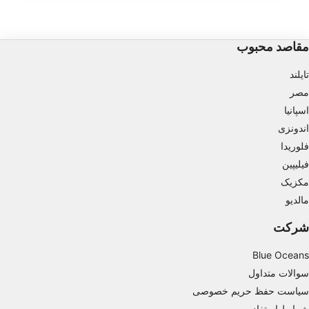
واجد شرایط تر وجود دارد. حداکثر عمق بیش از
کم عمق تر شروع می شود و 
30 متر است اگرچه برخی از قسمت ها در
لاشه از بین می رود که یک
Store and/or access information on a device
سطح قرار دارند.
خوب ایجاد می کند.
مقاصد محبوب
Use limited data to select advertising
تایلند
Create profiles for personalised advertising
مصر
Use profiles to select personalised
اسپانیا
advertising
اندونزی
Create profiles to personalise content
فلوریدا
فیلیپین
Use profiles to select personalised content
مکزیک
مالدیو
Measure advertising performance
شرکت
Measure content performance
Blue Oceans
Understand audiences through statistics or
combinations of data from different sources
سوالات متداول
سیاست حفظ حریم خصوصی
Develop and improve services
شرایط استفاده