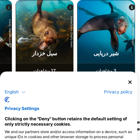
AdobeStock-Dmitry Kokh
iStock-Michael Zeigler
Alamy-Alex Mustard
شیر دریایی
سیل خزدار
17
3
مشاهدات
مشاهدات
English
Privacy policy
F
J
D
N
O
S
A
J
J
M
A
M
F
J
D
N
O
S
A
J
J
M
A
M
F
J
Privacy Settings
Clicking on the "Deny" button retains the default setting of
مراکز غواصی که از این سایت غواصی پذیرایی
only strictly necessary cookies.
می‌کنند
We and our partners store and/or access information on a device, such as
unique IDs in cookies and other browser storage to process personal