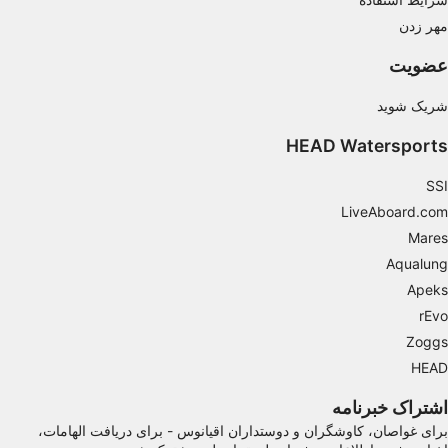
مهر زدن
Use limited data to select content
IAB Special Features:
عضویت
Use precise geolocation data
شریک شوید
Identify devices based on information
HEAD Watersports
actively requested
Non-IAB processing purposes:
SSI
LiveAboard.com
Necessary
Mares
Performance
Aqualung
Apeks
Functional
rEvo
Advertising
Zoggs
HEAD
اشتراک خبرنامه
برای غواصان، کاوشگران و دوستداران اقیانوس - برای دریافت الهامات،