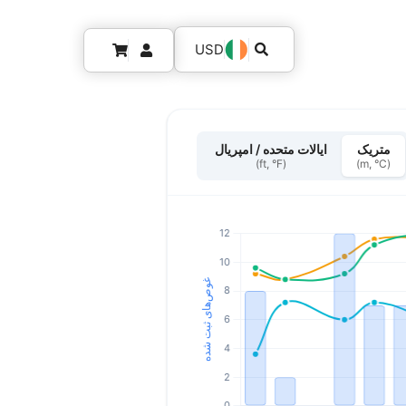
USD
متریک
ایالات متحده / امپریال
(ft, °F)
(m, °C)