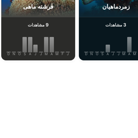
زمردماهیان
فرشته ماهی
9
3
مشاهدات
مشاهدات
D
N
O
S
A
J
J
M
A
M
F
J
D
N
O
S
A
J
J
M
A
M