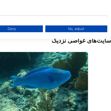
79851 Overseas Highway, 33036
Islamorada, FL - ایالات متحده
Deny
No, adjust
سایت‌های غواصی نزدیک
binations of data from different sources