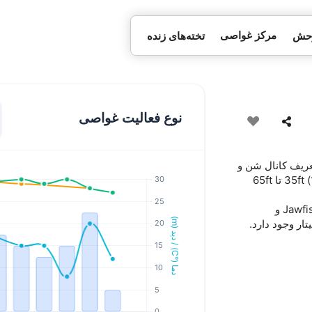
مرکز غواصی
وحش
تخته‌های زنده
نوع فعالیت غواصی
ه برای تعریف کانال شن و
ماسه خود را (مشترک) در حال اجرا را از طریق ان. عمق معمولی از 35ft (10m) تا 65ft
به دنبال چیزهای کوچک و غیر معمول در امتداد مفصل باشید. Jawfish، dartfish و