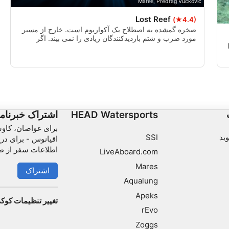
Mares, Predrag Vuckovic
Lost Reef
(★4.4)
Use limited data to select content
صخره گمشده به اصطلاح یک آکواریوم است. خارج از مسیر
IAB Special Features:
مورد ضرب و شتم بازدیدکنندگان زیادی را نمی بیند. اگر
فرصتی برای رانش آن دارید، به شدت توصیه می کنم این
Use precise geolocation data
کار را انجام دهید.
Identify devices based on information actively
Non-IAB processing purposes:
Necessary
HEAD Watersports
اشتراک خبرنام
Performance
برای غواصان، کاو
ید
SSI
اقیانوس - برای دری
Functional
اطلاعات سفر از ط
LiveAboard.com
Mares
Advertising
اشتراک
Aqualung
Apeks
تغییر تنظیمات کوک
rEvo
Zoggs