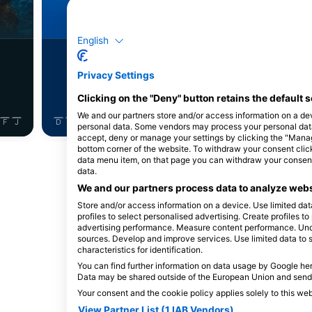
سبز دریایی
باراکودا
English
3
شاهدات
مشاهدات
Privacy Settings
Clicking on the "Deny" button retains the default s
We and our partners store and/or access information on a de
F
J
D
N
O
S
A
J
J
M
A
M
F
J
D
N
O
S
A
J
J
personal data. Some vendors may process your personal data b
accept, deny or manage your settings by clicking the "Manage 
bottom corner of the website. To withdraw your consent click 
نمایش حیوانات بیشتر
data menu item, on that page you can withdraw your consent.
data.
We and our partners process data to analyze webs
Store and/or access information on a device. Use limited data
profiles to select personalised advertising. Create profiles t
advertising performance. Measure content performance. Unde
sources. Develop and improve services. Use limited data to 
می‌کنند
characteristics for identification.
You can find further information on data usage by Google her
Data may be shared outside of the European Union and send
Your consent and the cookie policy applies solely to this we
View Partner List (1 IAB Vendors)