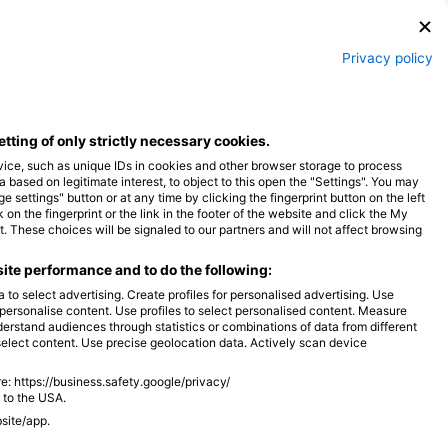
مارماهی مورای
لاکپشت 
Privacy policy
3
6
مشاهدات
م
etting of only strictly necessary cookies.
vice, such as unique IDs in cookies and other browser storage to process
M
A
M
F
J
D
N
O
S
A
J
J
M
A
M
F
J
ased on legitimate interest, to object to this open the "Settings". You may
settings" button or at any time by clicking the fingerprint button on the left
on the fingerprint or the link in the footer of the website and click the My
 These choices will be signaled to our partners and will not affect browsing
ite performance and to do the following:
 to select advertising. Create profiles for personalised advertising. Use
o personalise content. Use profiles to select personalised content. Measure
rstand audiences through statistics or combinations of data from different
select content. Use precise geolocation data. Actively scan device
مراکز غواصی که از این سایت غواصی پذیرایی 
e: https://business.safety.google/privacy/
 to the USA.
bsite/app.
Key Dives