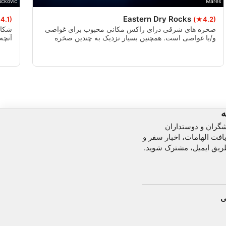
uckovic
Mares
Eastern Dry Rocks
4.1)
(★4.2)
صخره های شرقی درای راکس مکانی محبوب برای غواصی
شکاف
و/یا غواصی است. همچنین بسیار نزدیک به چندین صخره
آنچه
دیگر از جمله Sand Key و Rock Key است، بنابراین برای
دهان
غواصان و غواصان معمولی است که چندین صخره را در یک
مارم
گردش ببینند.
ه
شگران و دوستداران
افت الهامات، اخبار سفر و
ریق ایمیل، مشترک شوید.
ی