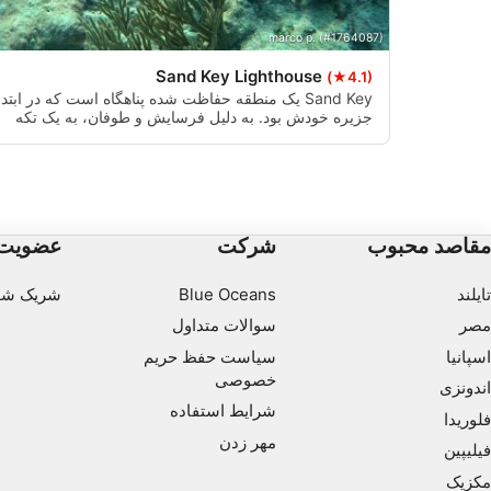
marco p. (#1764087)
Sand Key Lighthouse
(★4.1)
Sand Key یک منطقه حفاظت شده پناهگاه است که در ابتدا
جزیره خودش بود. به دلیل فرسایش و طوفان، به یک تکه
ماسه بسیار کوچک که توسط یک صخره مرجانی احاطه شده
است، کاهش یافته است. شن و ماسه ویژگی بسیار خوبی
 requested
است که معمولاً در سایر صخره های مرجانی فلوریدا ندارید.
نقطه غواصی و غواصی عالی.
مقاصد محبوب
شرکت
عضویت
تایلند
Blue Oceans
شریک شو
مصر
سوالات متداول
اسپانیا
سیاست حفظ حریم
خصوصی
اندونزی
شرایط استفاده
فلوریدا
مهر زدن
فیلیپین
مکزیک