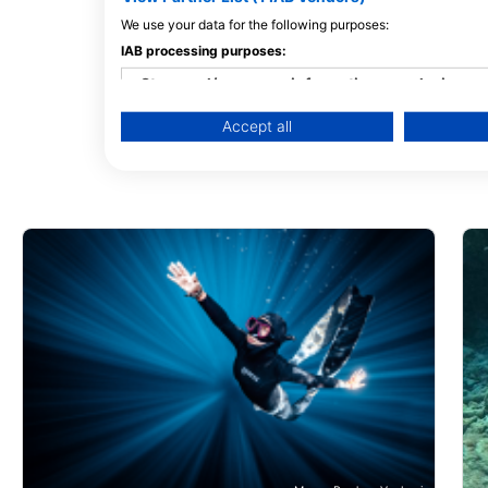
We use your data for the following purposes:
IAB processing purposes:
Store and/or access information on a device
Accept all
Use limited data to select advertising
Create profiles for personalised advertising
Use profiles to select personalised advertising
Create profiles to personalise content
Use profiles to select personalised content
Measure advertising performance
Measure content performance
Understand audiences through statistics or com
Develop and improve services