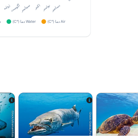
iStock/ultramarinfoto
iStock-Global_Pics