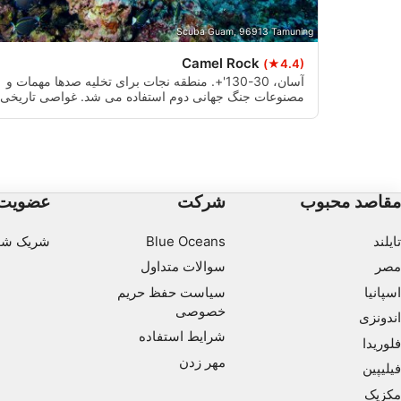
Scuba Guam, 96913 Tamuning
Camel Rock
(★4.4)
آسان، 30-130'+. منطقه نجات برای تخلیه صدها مهمات و
مصنوعات جنگ جهانی دوم استفاده می شد. غواصی تاریخی
بسیار جالب. آبشار شیب دار میزبان بسیاری از طرفداران
دریا است
 requested
مقاصد محبوب
شرکت
عضویت
تایلند
Blue Oceans
شریک شو
مصر
سوالات متداول
اسپانیا
سیاست حفظ حریم
خصوصی
اندونزی
شرایط استفاده
فلوریدا
مهر زدن
فیلیپین
مکزیک