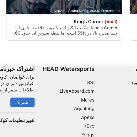
Nep2une Scuba Diving, 00840 Frederiksted
Use limited data to select content
King’s Corner
(★4.1)
IAB Special Features:
King's Corner شگفت انگیز است! مورد علاقه بسیاری از!
Use precise geolocation data
خط صخره بالا در 55ft است اما نقطه شیرین ان حدود 60-
90ft است. شما می توانید یک خط شن و ماسه دیگر در
100ft برسد. بهترین ان برای بازدید از اینجا زمانی که ارام ان
Identify devices based on information actively
به دلیل viz می تواند کمتر از 40ft و جریان رایج است.
Non-IAB processing purposes:
Necessary
HEAD Watersports
اشتراک خبرنام
Performance
برای غواصان، کاو
ید
SSI
اقیانوس - برای دری
Functional
اطلاعات سفر از ط
LiveAboard.com
Mares
Advertising
اشتراک
Aqualung
Apeks
تغییر تنظیمات کوک
rEvo
Zoggs