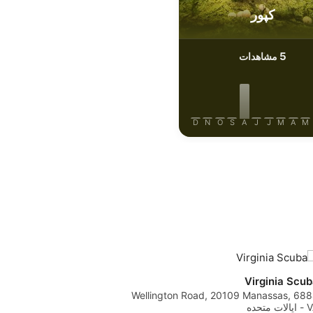
کپور
5
مشاهدات
D
N
O
S
A
J
J
M
A
M
Virginia Scu
6884 Wellington Road, 20109 Manassas,
لات متحده