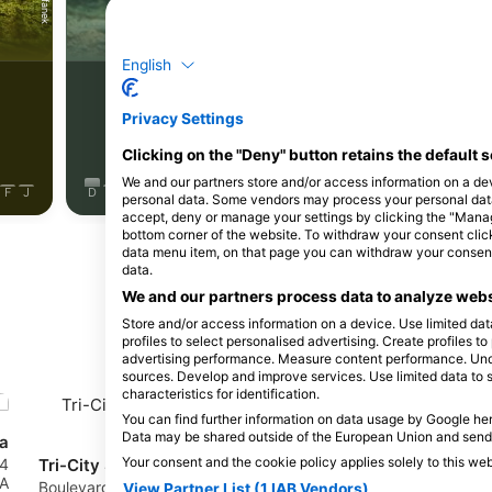
اس
سوف ماهی
English
17
شاهدات
مشاهدات
Privacy Settings
Clicking on the "Deny" button retains the default s
We and our partners store and/or access information on a de
F
J
D
N
O
S
A
J
J
M
A
M
F
J
D
N
O
S
A
J
J
personal data. Some vendors may process your personal data b
accept, deny or manage your settings by clicking the "Manage 
bottom corner of the website. To withdraw your consent click 
data menu item, on that page you can withdraw your consent.
data.
We and our partners process data to analyze webs
Store and/or access information on a device. Use limited data
می‌کنند
profiles to select personalised advertising. Create profiles t
advertising performance. Measure content performance. Unde
sources. Develop and improve services. Use limited data to 
characteristics for identification.
You can find further information on data usage by Google her
Data may be shared outside of the European Union and send
ba
Your consent and the cookie policy applies solely to this we
Tri-City SCUBA, Tri-City SCUBA, LLC
4333 Dale Blvd, 22193 Woodbridge, VA -
VA - ایا
2025 Boulevard, 23834 Colonial Heights,
View Partner List (1 IAB Vendors)