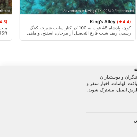
riksted
Adventures in Diving STX, 00840 Frederiksted
King’s Alley
4.5)
(★4.4)
کوچه پادشاه 45 فوت به 100 'در کنار سایت شیرجه کینگ
ملت 
رسیدن ریف شیب فارغ التحصیل از مرجان، اسفنج، و ماهی
های مختلف اب شور است. این سایت بزرگ برای مبتدیان به
نقطه ش
پیشرفت با توجه به توپوگرافی زیر اب است. مراقب باشید
در صعود به عنوان بسیاری از قایق در منطقه وجود دارد.
ه
شگران و دوستداران
افت الهامات، اخبار سفر و
ریق ایمیل، مشترک شوید.
ی