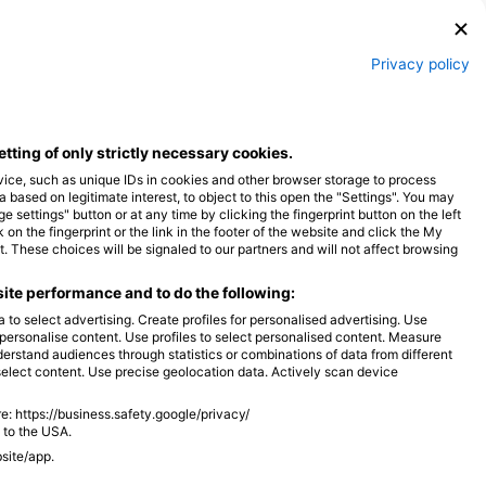
گربه ماهی
ب
Privacy policy
40
53
مشاهدات
م
etting of only strictly necessary cookies.
vice, such as unique IDs in cookies and other browser storage to process
M
A
M
F
J
D
N
O
S
A
J
J
M
A
M
F
J
ased on legitimate interest, to object to this open the "Settings". You may
settings" button or at any time by clicking the fingerprint button on the left
on the fingerprint or the link in the footer of the website and click the My
 These choices will be signaled to our partners and will not affect browsing
ite performance and to do the following:
 to select advertising. Create profiles for personalised advertising. Use
مراکز غواصی که از این سایت غواصی پذیرایی 
o personalise content. Use profiles to select personalised content. Measure
rstand audiences through statistics or combinations of data from different
select content. Use precise geolocation data. Actively scan device
e: https://business.safety.google/privacy/
 to the USA.
Woodbridge Scuba
Diventures Raleigh
bsite/app.
3651 Bastion Lane, 27604 Raleigh, NC -
ایالات متحده
ایالات متحده