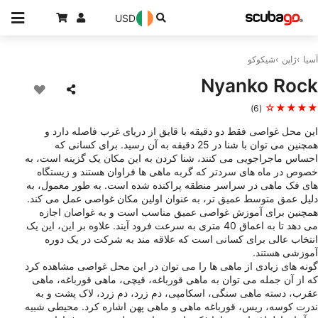
USD
آسیا
ژاپن
شیکوکو
Nyanko Rock
★★★★☆
(6)
این محل غواصی فقط دو دقیقه با قایق از دریای غرب فاصله دارد و
همچنین می توان با شنا در 25 دقیقه به آن رسید. برای کسانی که
احساس ماجراجویی می کنند، شنا کردن به این مکان یک گزینه است، به
خصوص در ماه های سردتر که گربه ماهی ها فراوان هستند و زیستگاه
های فک ماهی در سراسر منطقه پراکنده شده است. به طور معمول، به
دلیل عمق متوسط ​​عمیق تر، به عنوان اولین مکان غواصی عمل می کند.
همچنین برای آموزش غواصی عمیق مناسب است و به غواصان اجازه
می دهد تا به اعماق 40 متری به سرعت فرود آیند. علاوه بر این، این یک
انتخاب عالی برای کسانی است که علاقه مند به شرکت در یک دوره
آموزشی هستند.
گونه های زیادی از ماهی ها را می توان در این محل غواصی مشاهده کرد
که از آن جمله می توان به ماهی قورباغه، قیچی، ماهی قورباغه، ماهی
عقرب، دسته ماهی سنگی، اسکامپی، دم زرد، دم زرد، لاک پشت و به
ندرت کوسه، ریس، قورباغه ماهی و ماهی پهن اشاره کرد. محیطی شبیه