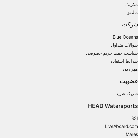
مکزیک
Use profiles to select personalised
مالدیو
advertising
شرکت
Create profiles to personalise content
Blue Oceans
Use profiles to select personalised content
سوالات متداول
Measure advertising performance
سیاست حفظ حریم خصوصی
شرایط استفاده
Measure content performance
مهر زدن
Understand audiences through statistics or
عضویت
combinations of data from different sources
شریک شوید
Develop and improve services
HEAD Watersports
Use limited data to select content
IAB Special Features:
SSI
LiveAboard.com
Use precise geolocation data
Mares