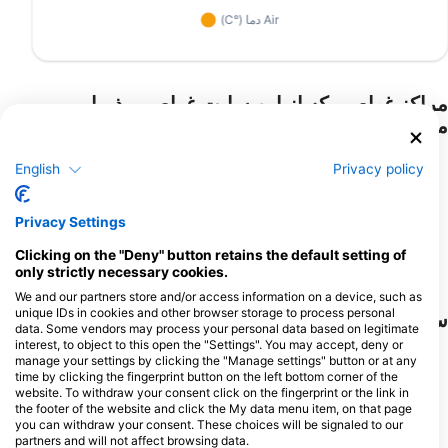
مراکز غواصی که از این سایت غواصی پذیرایی
می‌کنند
English
Privacy policy
西海観光船
南宇和郡愛南町船越1599, 7984205
ISANA DIVING, イサナダイビン
Minamiuwa-gun, Ehime - ژاپن
Privacy Settings
グ
愛媛県松山市雄郡2-9-33 石原スポ
ーツクラブ内, 7900031
Clicking on the "Deny" button retains the default setting of
Matsuyama-shi, Ehime - ژاپن
only strictly necessary cookies.
We and our partners store and/or access information on a device, such as
unique IDs in cookies and other browser storage to process personal
سایت‌های غواصی نزدیک
data. Some vendors may process your personal data based on legitimate
interest, to object to this open the "Settings". You may accept, deny or
manage your settings by clicking the "Manage settings" button or at any
time by clicking the fingerprint button on the left bottom corner of the
website. To withdraw your consent click on the fingerprint or the link in
the footer of the website and click the My data menu item, on that page
you can withdraw your consent. These choices will be signaled to our
partners and will not affect browsing data.