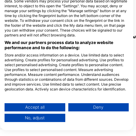
data. Some vendors may process your personal data based on legitimate
AQUALIZED DIVE
interest, to object to this open the "Settings". You may accept, deny or
ADVENTURES
manage your settings by clicking the "Manage settings" button or at any
2 ILEKTRAS, 19013 ANAVISSOS,
time by clicking the fingerprint button on the left bottom corner of the
یونان
website. To withdraw your consent click on the fingerprint or the link in
the footer of the website and click the My data menu item, on that page
you can withdraw your consent. These choices will be signaled to our
سایت‌های غواصی نزدیک
partners and will not affect browsing data.
We and our partners process data to analyze website
performance and to do the following:
Store and/or access information on a device. Use limited data to select
advertising. Create profiles for personalised advertising. Use profiles to
select personalised advertising. Create profiles to personalise content.
Use profiles to select personalised content. Measure advertising
performance. Measure content performance. Understand audiences
through statistics or combinations of data from different sources. Develop
and improve services. Use limited data to select content. Use precise
geolocation data. Actively scan device characteristics for identification.
You can find further information on data usage by Google here:
NTURES IKE, 190 13
https://business.safety.google/privacy/
SCUBA BLUE DREAM, 21059 PALEA EPIDAVROS
Data may be shared outside of the European Union and send to the USA.
Accept all
Deny
okaravo west
Aquarium
(★4.6)
(★4.7)
Your consent and the cookie policy applies solely to this website/app.
این فلات آتشفشانی که در وسط اقیانوس قرار
تشکیل سنگ چشمگیر در اقیا
No, adjust
View Partner List (1 IAB Vendors)
دارد، بیشترین میزان حیات دریایی در کل منطقه
را در خود جای داده است. دید دیدنی و منطقه
30 متر تاثیر چشمگیری ایجا
We use your data for the following purposes:
وسیع دو مورد از دلایلی است که آکواریوم مکان
ماهی های زیادی در اطراف و
مورد علاقه در منطقه است و می توان هر روز
پوسته های منفجر نشده از WW2 در اطراف.
IAB processing purposes: