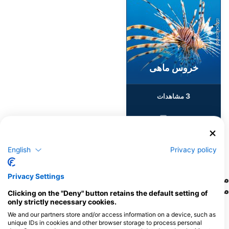
iStock/cinoby
خروس ماهی
3
مشاهدات
D
N
O
S
A
J
J
M
A
M
F
J
English
Privacy policy
Privacy Settings
مراکز غواصی که از این سایت غواصی پذیرایی
می‌کنند
Clicking on the "Deny" button retains the default setting of
only strictly necessary cookies.
We and our partners store and/or access information on a device, such as
unique IDs in cookies and other browser storage to process personal