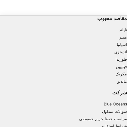
غواصی کرد.
Store and/or access information on a device
مقاصد محبوب
Use limited data to select advertising
تایلند
Create profiles for personalised advertising
مصر
Use profiles to select personalised
اسپانیا
advertising
اندونزی
فلوریدا
Create profiles to personalise content
فیلیپین
Use profiles to select personalised content
مکزیک
مالدیو
Measure advertising performance
شرکت
Measure content performance
Blue Oceans
Understand audiences through statistics or
combinations of data from different sources
سوالات متداول
سیاست حفظ حریم خصوصی
Develop and improve services
شرایط استفاده