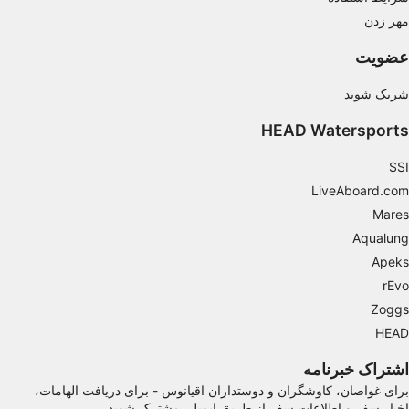
مهر زدن
Use limited data to select content
IAB Special Features:
عضویت
Use precise geolocation data
شریک شوید
Identify devices based on information
HEAD Watersports
actively requested
Non-IAB processing purposes:
SSI
LiveAboard.com
Necessary
Mares
Performance
Aqualung
Apeks
Functional
rEvo
Advertising
Zoggs
HEAD
اشتراک خبرنامه
برای غواصان، کاوشگران و دوستداران اقیانوس - برای دریافت الهامات،
اخبار سفر و اطلاعات سفر از طریق ایمیل، مشترک شوید.